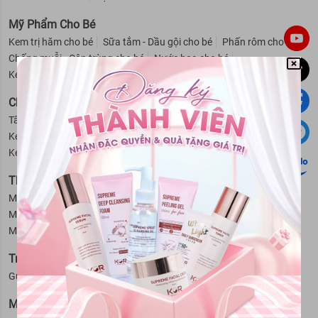
Mỹ Phẩm Cho Bé
Kem trị hăm cho bé
Sữa tắm - Dầu gội cho bé
Phấn rôm cho bé
Chống muỗi - Côn trùng cho bé
Nước hoa cho bé
Kem chống nắng - Dưỡng ẩm cho bé
Giữ ấm cho bé
Chăm Sóc Cơ Thể
Tẩy da chết
Kem dưỡng thể
Khử mùi
Kem chống nắng
Kem massage mặt
Kem trị thâm nách
Se khít lỗ chân lông
Kem tan mỡ bụng
Kem tẩy lông
Sữa tắm
Thiết Bị Làm Đẹp
Máy rửa mặt
Máy massage mặt
Dụng cụ cạo râu
Máy xông hơi mặt
Máy tẩy lông
Máy hút mụn
Máy masssage mặt
Máy theo dõi sức khoẻ
Trang Điểm
Gương mặt
Mắt
Môi
Nail - Móng
Dụng cụ trang điểm
Máy Theo Dõi Sức Khỏe