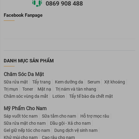
0869 908 488
Facebook Fanpage
DANH MỤC SẢN PHẨM
Chăm Sóc Da Mặt
Sữa rửa mặt
Tẩy trang
Kem dưỡng da
Serum
Xịt khoáng
Trị mụn
Toner
Mặt nạ
Trị nám và tàn nhang
Chăm sóc vùng da mắt
Lotion
Tẩy tế bào da chết mặt
Mỹ Phẩm Cho Nam
Sáp vuốt tóc nam
Sữa tắm cho nam
Hỗ trợ mọc râu
Sữa rửa mặt cho nam
Dầu gội - Xả cho nam
Gel giữ nếp tóc cho nam
Dung dịch vệ sinh nam
Khử mùi cho nam
Cạo râu cho nam