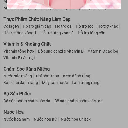
Máy đo SpO2
Máy đo huyết áp
Máy đo, que thử đường huyết
Máy đo đường huyết
Máy massage
Máy xông khí dung
Thực Phẩm Chức Năng Làm Đẹp
Collagen
Hỗ trợ giảm cân
Hỗ trợ da
Hỗ trợ tóc
Hỗ trợ khác
Hỗ trợ tăng vòng 1
Hỗ trợ tăng vòng 3
Hỗ trợ tăng cân
Vitamin & Khoáng Chất
Vitamin tổng hợp
Bổ sung canxi & vitamin D
Vitamin C các loại
Vitamin E các loại
Chăm Sóc Răng Miệng
Nước súc miệng
Chỉ nha khoa
Kem đánh răng
Bàn chải đánh răng
Máy tăm nước
Làm trắng răng
Bộ Sản Phẩm
Bộ sản phẩm chăm sóc da
Bộ sản phẩm chăm sóc tóc
Nước Hoa
Nước hoa nam
Nước hoa nữ
Nước hoa unisex