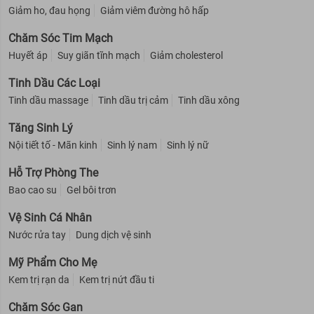
Giảm ho, đau họng
Giảm viêm đường hô hấp
Chăm Sóc Tim Mạch
Huyết áp
Suy giãn tĩnh mạch
Giảm cholesterol
Tinh Dầu Các Loại
Tinh dầu massage
Tinh dầu trị cảm
Tinh dầu xông
Tăng Sinh Lý
Nội tiết tố - Mãn kinh
Sinh lý nam
Sinh lý nữ
Hỗ Trợ Phòng The
Bao cao su
Gel bôi trơn
Vệ Sinh Cá Nhân
Nước rửa tay
Dung dịch vệ sinh
Mỹ Phẩm Cho Mẹ
Kem trị rạn da
Kem trị nứt đầu ti
Chăm Sóc Gan