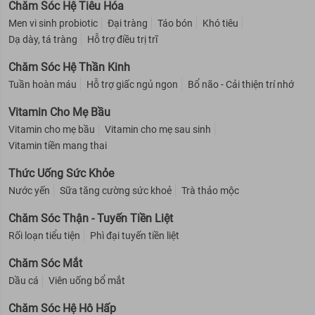
Chăm Sóc Hệ Tiêu Hóa
Men vi sinh probiotic
Đại tràng
Táo bón
Khó tiêu
Dạ dày, tá tràng
Hỗ trợ điều trị trĩ
Chăm Sóc Hệ Thần Kinh
Tuần hoàn máu
Hỗ trợ giấc ngủ ngon
Bổ não - Cải thiện trí nhớ
Vitamin Cho Mẹ Bầu
Vitamin cho mẹ bầu
Vitamin cho mẹ sau sinh
Vitamin tiền mang thai
Thức Uống Sức Khỏe
Nước yến
Sữa tăng cường sức khoẻ
Trà thảo mộc
Chăm Sóc Thận - Tuyến Tiền Liệt
Rối loạn tiểu tiện
Phì đại tuyến tiền liệt
Chăm Sóc Mắt
Dầu cá
Viên uống bổ mắt
Chăm Sóc Hệ Hô Hấp