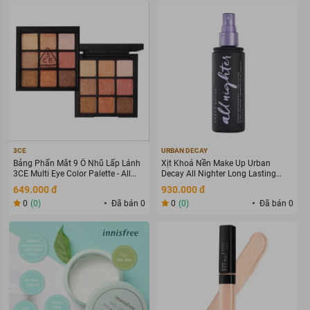
3CE
URBAN DECAY
Bảng Phấn Mắt 9 Ô Nhũ Lấp Lánh
Xịt Khoá Nền Make Up Urban
3CE Multi Eye Color Palette - All
Decay All Nighter Long Lasting
Nighter 8.1g
Makeup Setting Spray 118ml
649.000 đ
930.000 đ
0
(0)
Đã bán 0
0
(0)
Đã bán 0