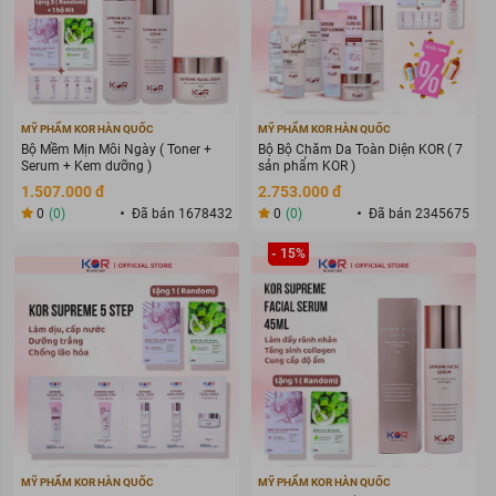
MỸ PHẨM KOR HÀN QUỐC
MỸ PHẨM KOR HÀN QUỐC
Bộ Mềm Mịn Mỗi Ngày ( Toner +
Bộ Bộ Chăm Da Toàn Diện KOR ( 7
Serum + Kem dưỡng )
sản phẩm KOR )
1.507.000 đ
2.753.000 đ
0
(0)
Đã bán 1678432
0
(0)
Đã bán 2345675
- 15%
MỸ PHẨM KOR HÀN QUỐC
MỸ PHẨM KOR HÀN QUỐC