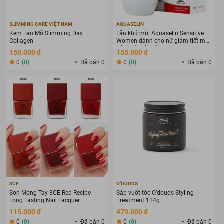
SLIMMING CARE VIỆT NAM
AQUASELIN
Kem Tan Mỡ Slimming Day
Lăn khử mùi Aquaselin Sensitive
Collagen
Women dành cho nữ giảm tiết mồ
hôi, khử mùi hôi 50ml
150.000 đ
150.000 đ
0
(0)
Đã bán 0
0
(0)
Đã bán 0
3CE
O’DOUDS
Sơn Móng Tay 3CE Red Recipe
Sáp vuốt tóc O’douds Styling
Long Lasting Nail Lacquer
Treatment 114g
115.000 đ
479.000 đ
0
(0)
Đã bán 0
0
(0)
Đã bán 0