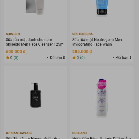
SHISEIDO
NEUTROGENA
Sữa rửa mặt dành cho nam
Sữa rữa mặt Neutrogena Men
Shiseido Men Face Cleanser 125ml
Invigorating Face Wash
600.000 đ
285.000 đ
0
(0)
Đã bán 0
0
(0)
Đã bán 1
BERGAMI SAVAGE
NOBRAND
Sữa Tắm Nam Hương Nước Hoa
Nước Cân Bằng Naturie Dưỡng Ẩm