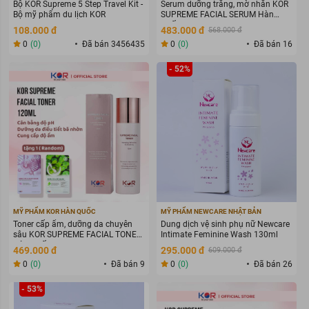
Bộ KOR Supreme 5 Step Travel Kit -
Serum dưỡng trắng, mờ nhăn KOR
Bộ mỹ phẩm du lịch KOR
SUPREME FACIAL SERUM Hàn
Quốc 45ml
108.000 đ
483.000 đ
568.000 đ
0
(0)
Đã bán 3456435
0
(0)
Đã bán 16
- 52%
MỸ PHẨM KOR HÀN QUỐC
MỸ PHẨM NEWCARE NHẬT BẢN
Toner cấp ẩm, dưỡng da chuyên
Dung dịch vệ sinh phụ nữ Newcare
sâu KOR SUPREME FACIAL TONER
Intimate Feminine Wash 130ml
Hàn Quốc 120ml
469.000 đ
295.000 đ
609.000 đ
0
(0)
Đã bán 9
0
(0)
Đã bán 26
- 53%