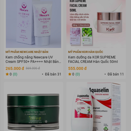
MỸ PHẨM NEWCARE NHẬT BẢN
MỸ PHẨM KOR HÀN QUỐC
Kem chống nắng Newcare UV
Kem dưỡng da KOR SUPREME
Cream SPF50+ PA++++ Nhật Bản
FACIAL CREAM Hàn Quốc 50ml
35g
265.000 đ
555.000 đ
569.000 đ
0
(0)
Đã bán 31
0
(0)
Đã bán 11