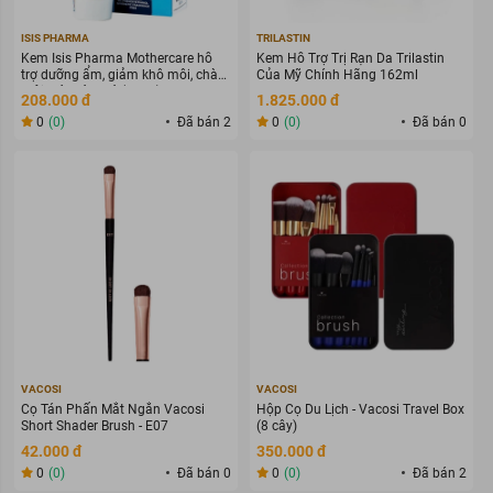
ISIS PHARMA
TRILASTIN
Kem Isis Pharma Mothercare hỗ
Kem Hỗ Trợ Trị Rạn Da Trilastin
trợ dưỡng ẩm, giảm khô môi, chàm
Của Mỹ Chính Hãng 162ml
môi, nứt núm vú (15ml)
208.000 đ
1.825.000 đ
0
(0)
Đã bán 2
0
(0)
Đã bán 0
VACOSI
VACOSI
Cọ Tán Phấn Mắt Ngắn Vacosi
Hộp Cọ Du Lịch - Vacosi Travel Box
Short Shader Brush - E07
(8 cây)
42.000 đ
350.000 đ
0
(0)
Đã bán 0
0
(0)
Đã bán 2