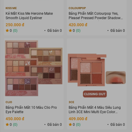
KISS ME
COLOURPOP
Kẻ Mắt Kiss Me Heroine Make
Bảng Phấn Mắt Colourpop Yes,
Smooth Liquid Eyeliner
Please! Pressed Powder Shadow
Palette (12 x 0,85g)
250.000 đ
420.000 đ
0
(0)
Đã bán 0
0
(0)
Đã bán 0
CLIO
3CE
Bảng Phấn Mắt 10 Màu Clio Pro
Bảng Phấn Mắt 4 Màu Siêu Lung
Eye Palette
Linh 3CE Mini Multi Eye Color
Palette
450.000 đ
409.000 đ
0
(0)
Đã bán 0
0
(0)
Đã bán 0