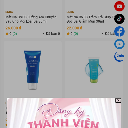
BNBG
BNBG
Mặt Nạ BNBG Dưỡng Ẩm Chuyên
Mặt Nạ BNBG Tràm Trà Giúp Thải
Sâu Cho Mọi Loại Da 30ml
Độc Da, Giảm Mụn 30ml
26.000 đ
22.000 đ
0
(0)
Đã bán 0
0
(0)
Đã bán 10
HADA LABO
BIODERMA
Kem Rửa Mặt Hada Labo Sạch
Gel Rửa Mặt Bioderma Dành Cho
Sâu, Dưỡng Sáng Da 80g
Da Dầu & Hỗn Hợp 200ml (Tuýp)
63.000 đ
236.000 đ
0
(0)
Đã bán 0
0
(0)
Đã bán 0