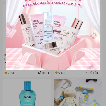
ISIS PHARMA
EUCERIN
Sữa Rửa Mặt Isis Pharma Giảm
Sữa Rửa Mặt Eucerin Dịu Nhẹ Cho
Nhờn Và Ngăn Ngừa Mụn 150ml
Da Nhạy Cảm 400ml
315.000 đ
222.000 đ
0
(0)
Đã bán 0
0
(0)
Đã bán 0