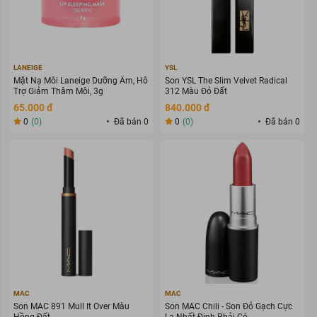
LANEIGE
YSL
Mặt Nạ Môi Laneige Dưỡng Ẩm, Hỗ
Son YSL The Slim Velvet Radical
Trợ Giảm Thâm Môi, 3g
312 Màu Đỏ Đất
65.000 đ
840.000 đ
0
(0)
Đã bán 0
0
(0)
Đã bán 0
MAC
MAC
Son MAC 891 Mull It Over Màu
Son MAC Chili - Son Đỏ Gạch Cực