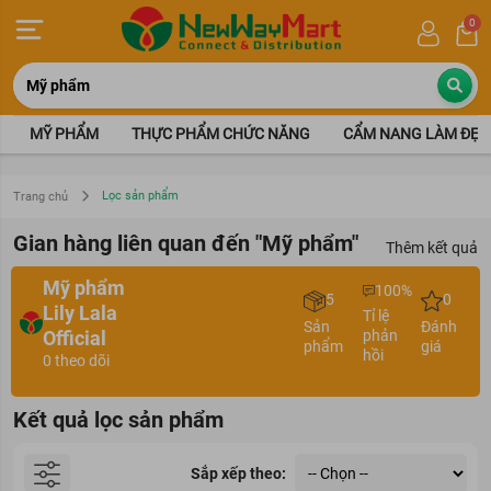
0
MỸ PHẨM
THỰC PHẨM CHỨC NĂNG
CẨM NANG LÀM ĐẸP
Lọc sản phẩm
Trang chủ
Gian hàng liên quan đến "Mỹ phẩm"
Thêm kết quả
Mỹ phẩm
100%
5
0
Lily Lala
Tỉ lệ
Sản
Đánh
Official
phản
phẩm
giá
hồi
0 theo dõi
Kết quả lọc sản phẩm
Sắp xếp theo: