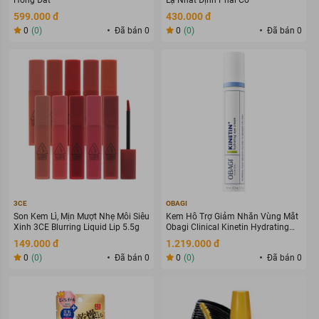
Hồng Đất
Lạ Nhất Định Phải Có
599.000 đ
430.000 đ
0
(0)
Đã bán 0
0
(0)
Đã bán 0
3CE
OBAGI
Son Kem Lì, Mịn Mượt Nhẹ Môi Siêu
Kem Hỗ Trợ Giảm Nhăn Vùng Mắt
Xinh 3CE Blurring Liquid Lip 5.5g
Obagi Clinical Kinetin Hydrating
Eye Cream 14g
149.000 đ
1.219.000 đ
0
(0)
Đã bán 0
0
(0)
Đã bán 0