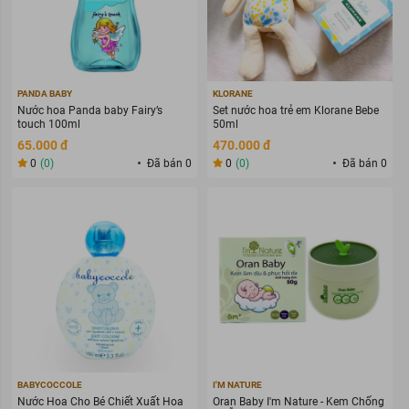
PANDA BABY
KLORANE
Nước hoa Panda baby Fairy’s
Set nước hoa trẻ em Klorane Bebe
touch 100ml
50ml
65.000 đ
470.000 đ
0
(0)
Đã bán 0
0
(0)
Đã bán 0
BABYCOCCOLE
I'M NATURE
Nước Hoa Cho Bé Chiết Xuất Hoa
Oran Baby I'm Nature - Kem Chống