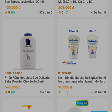
Sen Babycoccole 0M (100ml)
Muỗi, Làm Dịu Da Cho Bé
455.000 đ
208.000 đ
0
(0)
Đã bán 0
0
(0)
Đã bán 0
NOODLE & BOO
KUTIESKIN
Phấn Rôm Noodle & Boo Delicate
Kem bôi dịu da cho bé Kutieskin hỗ
Baby Powder Cho Bé Sơ Sinh
trợ giảm ngứa nhanh, mẩn đỏ, tái
tạo da (30g)
645.000 đ
96.000 đ
0
(0)
Đã bán 0
0
(0)
Đã bán 0