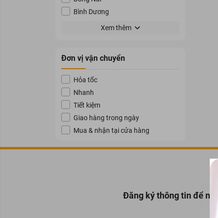
Bình Dương
Bà Rịa - Vũng Tàu
Xem thêm
Gia Lai
Khánh Hòa
Đơn vị vận chuyển
Lâm Đồng
Đắk Lắk
Hỏa tốc
Long An
Nhanh
Tiền Giang
Tiết kiệm
Bến Tre
Giao hàng trong ngày
Trà Vinh
Mua & nhận tại cửa hàng
Vĩnh Long
Đồng Tháp
An Giang
Sóc Trăng
Kiên Giang
Đăng ký thông tin để nh
Cần Thơ
Vĩnh Phúc