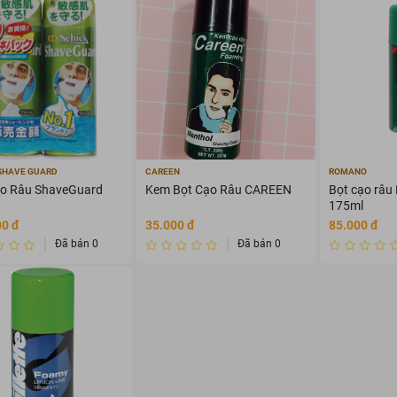
SHAVE GUARD
CAREEN
ROMANO
ạo Râu ShaveGuard
Kem Bọt Cạo Râu CAREEN
Bọt cạo râu
175ml
00 đ
35.000 đ
85.000 đ
Đã bán 0
Đã bán 0