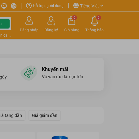
Tiếng Việt
Hỗ trợ người dùng
0
0
m
Đăng nhập
Đăng ký
Giỏ hàng
Thông báo
nics
Khuyến mãi
Vô vàn ưu đãi cực lớn
ngày
iá tăng dần
Giá giảm dần