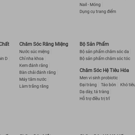
Nail - Móng
Dụng cụ trang điểm
Chất
Chăm Sóc Răng Miệng
Bộ Sản Phẩm
Nước súc miệng
Bộ sản phẩm chăm sóc da
in D
Chỉ nha khoa
Bộ sản phẩm chăm sóc tóc
Kem đánh răng
Chăm Sóc Hệ Tiêu Hóa
Bàn chải đánh răng
Men vi sinh probiotic
Máy tăm nước
Đại tràng
Táo bón
Khó tiê
Làm trắng răng
Dạ dày, tá tràng
Hỗ trợ điều trị trĩ