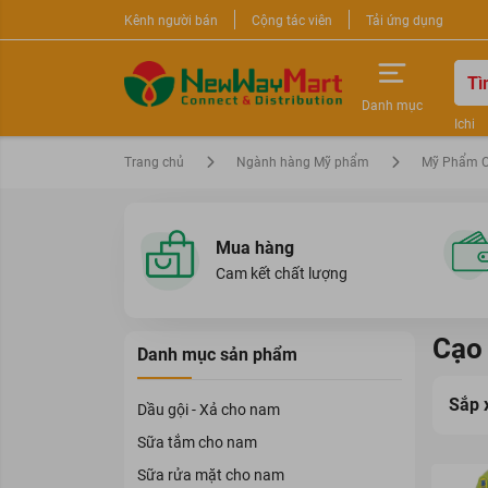
Kênh người bán
Cộng tác viên
Tải ứng dụng
Danh mục
Ichi
Nước 
Trang chủ
Ngành hàng Mỹ phẩm
Mỹ Phẩm 
Sữa r
Mua hàng
Cam kết chất lượng
Cạo
Danh mục sản phẩm
Sắp 
Dầu gội - Xả cho nam
Sữa tắm cho nam
Sữa rửa mặt cho nam