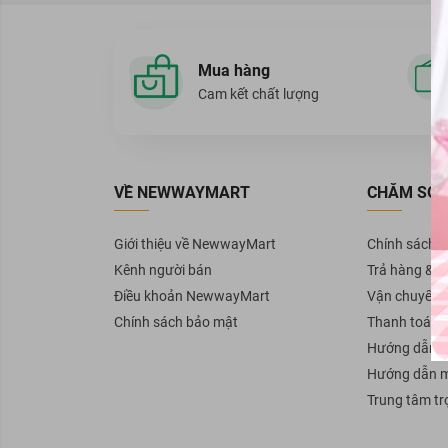
Thừa Thiên - Huế
Hải Phòng
Mua hàng
Hải Dương
Cam kết chất lượng
Thái Bình
Hà Giang
Tuyên Quang
Phú Thọ
VỀ NEWWAYMART
CHĂM SÓC
Quảng Ninh
Nam Định
Giới thiệu về NewwayMart
Chính sách 
Hà Nam
Kênh người bán
Trả hàng & H
Ninh Bình
Điều khoản NewwayMart
Vận chuyển
Thanh Hóa
Chính sách bảo mật
Thanh toán
Nghệ An
Hướng dẫn b
Hà Tĩnh
Hướng dẫn 
Quảng Bình
Trung tâm tr
Quảng Trị
Bình Phước