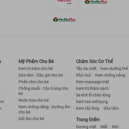
m
Mỹ Phẩm Cho Bé
Chăm Sóc Cơ Thể
Kem trị hăm cho bé
Tẩy da chết
Kem dưỡng thể
Sữa tắm - Dầu gội cho bé
Khử mùi
Kem chống nắng
Phấn rôm cho bé
Kem massage mặt
m
Chống muỗi - Côn trùng cho
Kem trị thâm nách
bé
Se khít lỗ chân lông
Nước hoa cho bé
nam
Kem tan mỡ bụng
Kem chống nắng - Dưỡng ẩm
m
Kem tẩy lông
Sữa tắm
cho bé
Giữ ấm cho bé
Trang Điểm
Gương mặt
Mắt
Môi