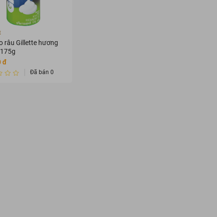
E
o râu Gillette hương
 175g
 đ
Đã bán 0