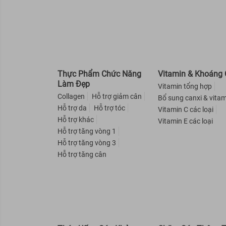
Bình Định
Yên Bái
Lai Châu
Điện Biên
Sơn La
Hòa Bình
Thực Phẩm Chức Năng
Vitamin & Khoáng 
Hưng Yên
Làm Đẹp
Vitamin tổng hợp
Lào Cai
Collagen
Hỗ trợ giảm cân
Bổ sung canxi & vitam
Hỗ trợ da
Hỗ trợ tóc
Vitamin C các loại
Hỗ trợ khác
Vitamin E các loại
Hỗ trợ tăng vòng 1
Hỗ trợ tăng vòng 3
Hỗ trợ tăng cân