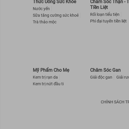
Thức Uống Sức Khỏe
Chăm Sóc Thận - 
Tiền Liệt
Nước yến
Rối loạn tiểu tiện
Sữa tăng cường sức khoẻ
Phì đại tuyến tiền liệt
Trà thảo mộc
Mỹ Phẩm Cho Mẹ
Chăm Sóc Gan
Kem trị rạn da
Giải độc gan
Giải r
Kem trị nứt đầu ti
CHÍNH SÁCH T