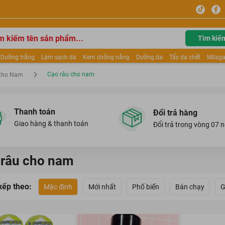
Tìm kiế
Dưỡng trắng
Làm sạch da
Kem chống nắng
Dưỡng da
Tẩy da chết
Milaga
tẩy trang
Kem trang điểm
Dưỡng trắng Dior
Mỹ phẩm
Mặt nạ
Tinh chất
Cạo râu cho nam
Cho Nam
ửa mặt
Kem Mộc Qua
Thanh toán
Đổi trả hàng
Giao hàng & thanh toán
Đổi trả trong vòng 07 
 râu cho nam
xếp theo:
Mặc định
Mới nhất
Phố biến
Bán chạy
G