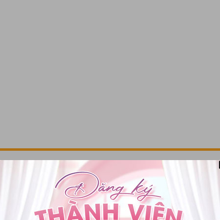
Kết nối với chúng tôi
ận ưu đãi sớm nhất