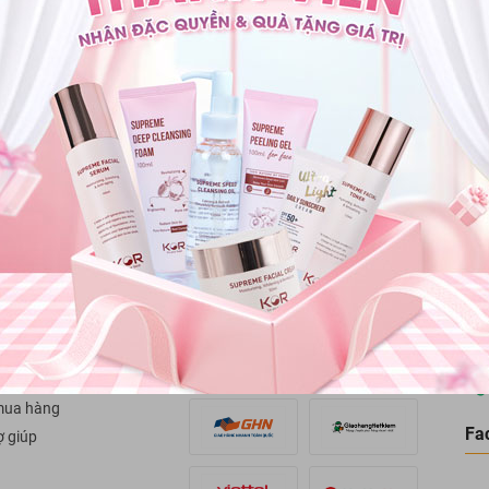
Thanh toán
Đổi trả hàng
Giao hàng & thanh toán
Đổi trả trong vòng 07 
 KHÁCH HÀNG
PHƯƠNG THỨC THANH TOÁN
bảo hành
Côn
oàn tiền
Trụ
phư
PHƯƠNG THỨC VẬN CHUYỂN
án hàng
mua hàng
Fa
ợ giúp