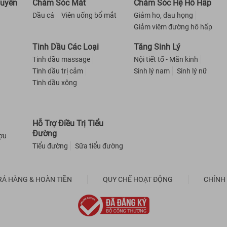
Tuyến
Chăm Sóc Mắt
Chăm Sóc Hệ Hô Hấp
Dầu cá
Viên uống bổ mắt
Giảm ho, đau họng
Giảm viêm đường hô hấp
Tinh Dầu Các Loại
Tăng Sinh Lý
Tinh dầu massage
Nội tiết tố - Mãn kinh
Tinh dầu trị cảm
Sinh lý nam
Sinh lý nữ
Tinh dầu xông
Hỗ Trợ Điều Trị Tiểu
Đường
ượu
Tiểu đường
Sữa tiểu đường
RẢ HÀNG & HOÀN TIỀN
QUY CHẾ HOẠT ĐỘNG
CHÍNH