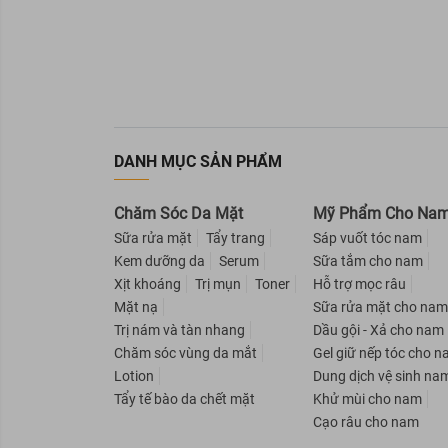
Tây Ninh
Đắk Nông
Quảng Ngãi
Quảng Nam
Thái Nguyên
Bắc Kạn
DANH MỤC SẢN PHẨM
Cao Bằng
Lạng Sơn
Chăm Sóc Da Mặt
Mỹ Phẩm Cho Na
Bắc Giang
Sữa rửa mặt
Tẩy trang
Sáp vuốt tóc nam
Bắc Ninh
Kem dưỡng da
Serum
Sữa tắm cho nam
Hậu Giang
Xịt khoáng
Trị mụn
Toner
Hỗ trợ mọc râu
Cà Mau
Mặt nạ
Sữa rửa mặt cho na
Bạc Liêu
Trị nám và tàn nhang
Dầu gội - Xả cho nam
Bình Thuận
Chăm sóc vùng da mắt
Gel giữ nếp tóc cho 
Lotion
Dung dịch vệ sinh na
Kon Tum
Tẩy tế bào da chết mặt
Khử mùi cho nam
Phú Yên
Cạo râu cho nam
Ninh Thuận