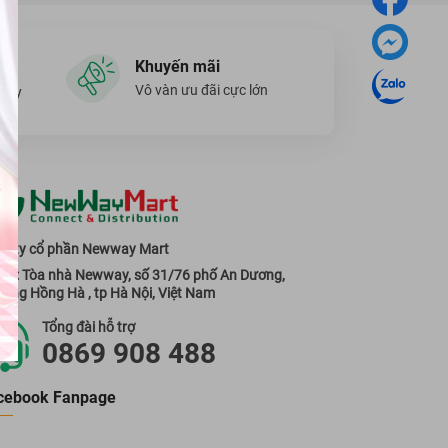
Khuyến mãi
Vô vàn ưu đãi cực lớn
ngày
g ty cổ phần Newway Mart
 sở: Tòa nhà Newway, số 31/76 phố An Dương,
ờng Hồng Hà , tp Hà Nội, Việt Nam
Tổng đài hỗ trợ
0869 908 488
cebook Fanpage