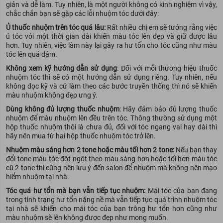
giản và dễ làm. Tuy nhiên, là một người không có kinh nghiệm vì vậy,
chắc chắn bạn sẽ gặp các lỗi nhuộm tóc dưới đây:
Ủ thuốc nhuộm trên tóc quá lâu:
Rất nhiều chị em sẽ tưởng rằng việc
ủ tóc với một thời gian dài khiến màu tóc lên đẹp và giữ được lâu
hơn. Tuy nhiên, việc làm này lại gây ra hư tổn cho tóc cũng như màu
tóc lên quá đậm.
Không xem kỹ hướng dẫn sử dụng
: Đối với mỗi thương hiệu thuốc
nhuộm tóc thì sẽ có một hướng dẫn sử dụng riêng. Tuy nhiên, nếu
không đọc kỹ và cứ làm theo các bước truyền thống thì nó sẽ khiến
màu nhuộm không đẹp ưng ý.
Dùng không đủ lượng thuốc nhuộm
: Hãy đảm bảo đủ lượng thuốc
nhuộm để màu nhuộm lên đều trên tóc. Thông thường sử dụng một
hộp thuốc nhuộm thôi là chưa đủ, đối với tóc ngang vai hay dài thì
hãy nên mua từ hai hộp thuốc nhuộm tóc trở lên.
Nhuộm màu sáng hơn 2 tone hoặc màu tối hơn 2 tone:
Nếu bạn thay
đổi tone màu tóc đột ngột theo màu sáng hơn hoặc tối hơn màu tóc
cũ 2 tone thì cũng nên lưu ý đến salon để nhuộm mà không nên mạo
hiểm nhuộm tại nhà.
Tóc quá hư tổn mà bạn vẫn tiếp tục nhuộm:
Mái tóc của bạn đang
trong tình trạng hư tổn nặng nề mà vẫn tiếp tục quá trình nhuộm tóc
tại nhà sẽ khiến cho mái tóc của bạn trông hư tổn hơn cũng như
màu nhuộm sẽ lên không được đẹp như mong muốn.