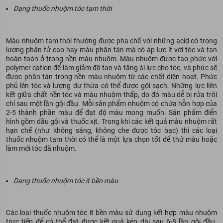
Dạng thuốc nhuộm tóc tạm thời
Màu nhuộm tạm thời thường được pha chế với những acid có trọng
lượng phân tử cao hay màu phân tán mà có áp lực ít với tóc và tan
hoàn toàn ở trong nền màu nhuộm. Màu nhuộm được tạo phức với
polymer cation để làm giảm độ tan và tăng ái lực cho tóc, và phức sẽ
được phân tán trong nền màu nhuộm từ các chất diện hoạt. Phức
phủ lên tóc và lượng dư thừa có thể được gội sạch. Những lực liên
kết giữa chất nền tóc và màu nhuộm thấp, do đó màu dễ bị rửa trôi
chỉ sau một lần gội đầu. Mỗi sản phẩm nhuộm có chứa hỗn hợp của
2-5 thành phần màu để đạt độ màu mong muốn. Sản phẩm điển
hình gồm dầu gội và thuốc xịt. Trong khi các kết quả màu nhuộm rất
hạn chế (như không sáng, không che được tóc bạc) thì các loại
thuốc nhuộm tạm thời có thể là một lựa chọn tốt để thử màu hoặc
làm mới tóc đã nhuộm.
Dạng thuốc nhuộm tóc ít bền màu
Các loại thuốc nhuộm tóc ít bền màu sử dụng kết hợp màu nhuộm
trực tiếp để có thể đạt được kết quả kéo dài sau 6-8 lần gội đầu.