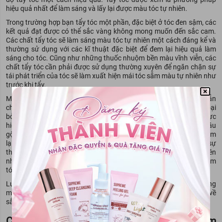
hiệu quả nhất để làm sáng và lấy lại được màu tóc tự nhiên.
Trong trường hợp bạn tẩy tóc một phần, đặc biệt ở tóc đen sậm, các
kết quả đạt được có thể sắc vàng không mong muốn đến sắc cam.
Các chất tẩy tóc sẽ làm sáng màu tóc tự nhiên một cách đáng kể và
thường sử dụng với các kĩ thuật đặc biệt để đem lại hiệu quả làm
sáng cho tóc. Cũng như những thuốc nhuộm bền màu vĩnh viễn, các
chất tẩy tóc cần phải được sử dụng thường xuyên để ngăn chặn sự
tái phát triển của tóc sẽ làm xuất hiện mái tóc sẫm màu tự nhiên như
trước khi tẩy.
Một loạt những sản phẩm dùng trong việc thay đổi màu tóc có sẵn
cho người tiêu dùng. Các dòng thuốc nhuộm tóc hiện nay có thể loại
bỏ màu tóc tự nhiên, hoặc thêm màu nhân tạo mới hoặc có thể thực
hiện cả hai cùng một lúc. Đặc biệt là hiện nay có thêm những loại dầu
gội nhuộm tóc cho bạn lựa chọn với độ thuận tiện cao. Chúng đem
lại một loạt kết quả từ việc giúp cho màu sắc thêm tinh tế đến sự
thay đổi màu đáng kể của tóc so với màu tóc tự nhiên dựa trên
những kĩ thuật nhuộm màu khác nhau. Sự phân loại thuốc nhuộm
tóc là dựa trên tính bền màu của việc thay đổi màu sắc tạo ra.
Lưu ý rằng, các loại thuốc nhuộm tại nhà và tại salon dựa trên cùng
một kĩ thuật, trong khi chúng sẽ có những khác biệt quan trọng về
sắc màu và cách thức thực hiện khác nhau.
Các lỗi thường gặp khi sử dụng thuốc nhuộm