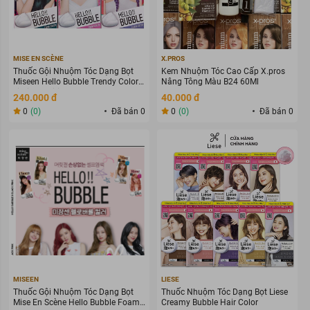
MISE EN SCÈNE
X.PROS
Thuốc Gội Nhuộm Tóc Dạng Bọt
Kem Nhuộm Tóc Cao Cấp X.pros
Miseen Hello Bubble Trendy Color
Nâng Tông Màu B24 60Ml
Limited Edition
240.000 đ
40.000 đ
0
(0)
Đã bán 0
0
(0)
Đã bán 0
MISEEN
LIESE
Thuốc Gội Nhuộm Tóc Dạng Bọt
Thuốc Nhuộm Tóc Dạng Bọt Liese
Mise En Scène Hello Bubble Foam
Creamy Bubble Hair Color