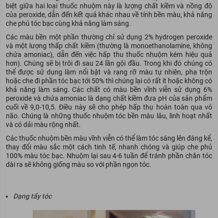
biệt giữa hai loại thuốc nhuộm này là lượng chất kiềm và nồng độ
của peroxide, dẫn đến kết quả khác nhau về tính bền màu, khả năng
che phủ tóc bạc cùng khả năng làm sáng.
Các màu bền một phần thường chỉ sử dụng 2% hydrogen peroxide
và một lượng thấp chất kiềm (thường là monoethanolamine, không
chứa amoniac), dẫn đến việc hấp thu thuốc nhuộm kém hiệu quả
hơn). Chúng sẽ bị trôi đi sau 24 lần gội đầu. Trong khi đó chúng có
thể được sử dụng làm nổi bật và rạng rỡ màu tự nhiên, pha trộn
hoặc che đi phần tóc bạc tới 50% thì chúng lại có rất ít hoặc không có
khả năng làm sáng. Các chất có màu bền vĩnh viễn sử dụng 6%
peroxide và chứa amoniac là dạng chất kiềm đưa pH của sản phẩm
cuối về 9,0-10,5. Điều này sẽ cho phép hấp thụ hoàn toàn qua vỏ
não. Chúng là những thuốc nhuộm tóc bền màu lâu, linh hoạt nhất
và có dải màu rộng nhất.
Các thuốc nhuộm bền màu vĩnh viễn có thể làm tóc sáng lên đáng kể,
thay đổi màu sắc một cách tinh tế, nhanh chóng và giúp che phủ
100% màu tóc bạc. Nhuộm lại sau 4-6 tuần để tránh phần chân tóc
dài ra sẽ không giống màu so với phần ngọn tóc.
Dạng tẩy tóc