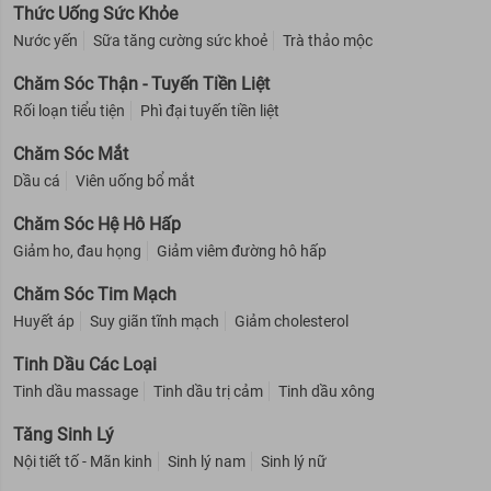
Thức Uống Sức Khỏe
Nước yến
Sữa tăng cường sức khoẻ
Trà thảo mộc
Chăm Sóc Thận - Tuyến Tiền Liệt
Rối loạn tiểu tiện
Phì đại tuyến tiền liệt
Chăm Sóc Mắt
Dầu cá
Viên uống bổ mắt
Chăm Sóc Hệ Hô Hấp
Giảm ho, đau họng
Giảm viêm đường hô hấp
Chăm Sóc Tim Mạch
Huyết áp
Suy giãn tĩnh mạch
Giảm cholesterol
Tinh Dầu Các Loại
Tinh dầu massage
Tinh dầu trị cảm
Tinh dầu xông
Tăng Sinh Lý
Nội tiết tố - Mãn kinh
Sinh lý nam
Sinh lý nữ