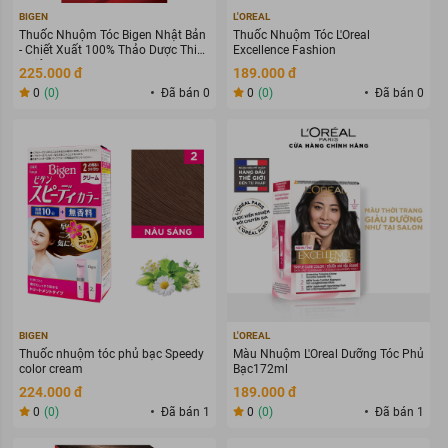
BIGEN
L'OREAL
Thuốc Nhuộm Tóc Bigen Nhật Bản
Thuốc Nhuộm Tóc L'Oreal
- Chiết Xuất 100% Thảo Dược Thiên
Excellence Fashion
Nhiên
225.000 đ
189.000 đ
0
(0)
Đã bán 0
0
(0)
Đã bán 0
BIGEN
L'OREAL
Thuốc nhuộm tóc phủ bạc Speedy
Màu Nhuộm L'Oreal Dưỡng Tóc Phủ
color cream
Bạc172ml
224.000 đ
189.000 đ
0
(0)
Đã bán 1
0
(0)
Đã bán 1