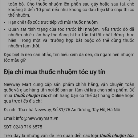
toàn bộ. Cho thuốc nhuộm lên phần sau gáy hoặc sau tai, chờ
khoảng 5 đến 10 phút nếu như không có dấu hiệu khó chịu thì có
thể nhuộm.
Hạn chế tiếp xúc trực tiếp với mùi thuốc nhuộm
Quan sát tình trạng của tóc trước khi nhuộm. Nếu trước đó đã
nhuộm nhiều lần hay tóc đang bị hư tổn thì tốt nhất đừng thực
hiện. Trong một vài trường hợp bắt buộc có thể dùng thuốc
nhuộm tạm thời.
Đặc biệt là nên cân nhắc, tìm hiểu xem da den, da ngăm nên nhuộm
tóc màu gì?
Địa chỉ mua thuốc nhuộm tóc uy tín
Newway Mart cung cấp sản phẩm chính hãng, vận chuyển toàn
quốc và giao hàng tận nơi để bạn an tâm khi lựa chọn sản phẩm. Để
mua
thuốc nhuộm tóc
chính hãng bạn có thể đặt hàng Online hoặc
qua trực tiếp địa chỉ:
Địa chỉ: Tòa nhà Newway, Số 31/76 An Dương, Tây Hồ, Hà Nội
Email: info@newwaymart.vn
SĐT: 0243 719 6575
Trên đây là những vấn đề liên quan đến các loại
thuốc nhuộm tóc.