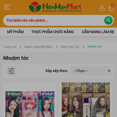
0
MỸ PHẨM
THỰC PHẨM CHỨC NĂNG
CẨM NANG LÀM ĐẸP
Nhuộm tóc
Trang chủ
Ngành hàng Mỹ phẩm
Chăm Sóc Tóc
Nhuộm tóc
Sắp xếp theo: