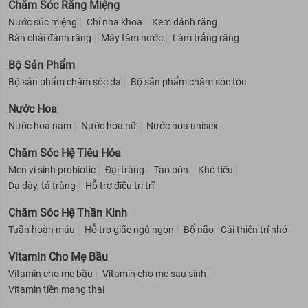
Chăm Sóc Răng Miệng
Nước súc miệng
Chỉ nha khoa
Kem đánh răng
Bàn chải đánh răng
Máy tăm nước
Làm trắng răng
Bộ Sản Phẩm
Bộ sản phẩm chăm sóc da
Bộ sản phẩm chăm sóc tóc
Nước Hoa
Nước hoa nam
Nước hoa nữ
Nước hoa unisex
Chăm Sóc Hệ Tiêu Hóa
Men vi sinh probiotic
Đại tràng
Táo bón
Khó tiêu
Dạ dày, tá tràng
Hỗ trợ điều trị trĩ
Chăm Sóc Hệ Thần Kinh
Tuần hoàn máu
Hỗ trợ giấc ngủ ngon
Bổ não - Cải thiện trí nhớ
Vitamin Cho Mẹ Bầu
Vitamin cho mẹ bầu
Vitamin cho mẹ sau sinh
Vitamin tiền mang thai