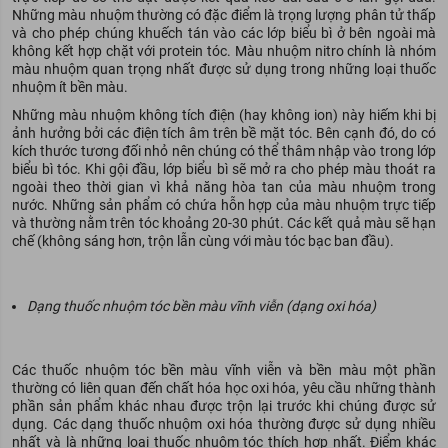
Những màu nhuộm thường có đặc điểm là trọng lượng phân tử thấp
và cho phép chúng khuếch tán vào các lớp biểu bì ở bên ngoài mà
không kết hợp chặt với protein tóc. Màu nhuộm nitro chính là nhóm
màu nhuộm quan trọng nhất được sử dụng trong những loại thuốc
nhuộm ít bền màu.
Những màu nhuộm không tích điện (hay không ion) này hiếm khi bị
ảnh hưởng bởi các điện tích âm trên bề mặt tóc. Bên cạnh đó, do có
kích thước tương đối nhỏ nên chúng có thể thâm nhập vào trong lớp
biểu bì tóc. Khi gội đầu, lớp biểu bì sẽ mở ra cho phép màu thoát ra
ngoài theo thời gian vì khả năng hòa tan của màu nhuộm trong
nước. Những sản phẩm có chứa hỗn hợp của màu nhuộm trực tiếp
và thường nằm trên tóc khoảng 20-30 phút. Các kết quả màu sẽ hạn
chế (không sáng hơn, trộn lẫn cùng với màu tóc bạc ban đầu).
Dạng thuốc nhuộm tóc bền màu vĩnh viễn (dạng oxi hóa)
Các thuốc nhuộm tóc bền màu vĩnh viễn và bền màu một phần
thường có liên quan đến chất hóa học oxi hóa, yêu cầu những thành
phần sản phẩm khác nhau được trộn lại trước khi chúng được sử
dụng. Các dạng thuốc nhuộm oxi hóa thường được sử dụng nhiều
nhất và là những loại thuốc nhuộm tóc thích hợp nhất. Điểm khác