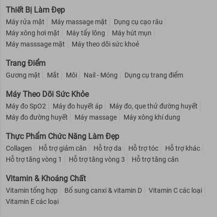
Thiết Bị Làm Đẹp
Máy rửa mặt
Máy massage mặt
Dụng cụ cạo râu
Máy xông hơi mặt
Máy tẩy lông
Máy hút mụn
Máy masssage mặt
Máy theo dõi sức khoẻ
Trang Điểm
Gương mặt
Mắt
Môi
Nail - Móng
Dụng cụ trang điểm
Máy Theo Dõi Sức Khỏe
Máy đo SpO2
Máy đo huyết áp
Máy đo, que thử đường huyết
Máy đo đường huyết
Máy massage
Máy xông khí dung
Thực Phẩm Chức Năng Làm Đẹp
Collagen
Hỗ trợ giảm cân
Hỗ trợ da
Hỗ trợ tóc
Hỗ trợ khác
Hỗ trợ tăng vòng 1
Hỗ trợ tăng vòng 3
Hỗ trợ tăng cân
Vitamin & Khoáng Chất
Vitamin tổng hợp
Bổ sung canxi & vitamin D
Vitamin C các loại
Vitamin E các loại