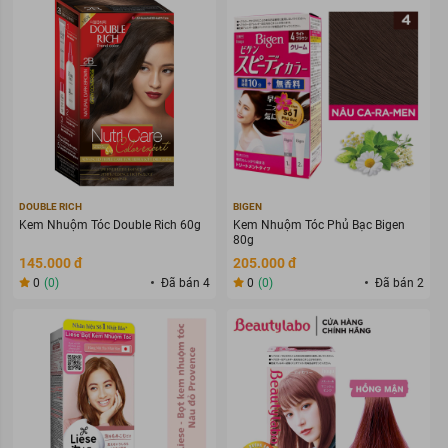
DOUBLE RICH
BIGEN
Kem Nhuộm Tóc Double Rich 60g
Kem Nhuộm Tóc Phủ Bạc Bigen
80g
145.000 đ
205.000 đ
0
(0)
Đã bán 4
0
(0)
Đã bán 2