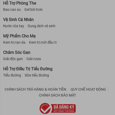
Hỗ Trợ Phòng The
Bao cao su
Gel bôi trơn
Vệ Sinh Cá Nhân
Nước rửa tay
Dung dịch vệ sinh
Mỹ Phẩm Cho Mẹ
Kem trị rạn da
Kem trị nứt đầu ti
Chăm Sóc Gan
Giải độc gan
Giải rượu
Hỗ Trợ Điều Trị Tiểu Đường
Tiểu đường
Sữa tiểu đường
CHÍNH SÁCH TRẢ HÀNG & HOÀN TIỀN
QUY CHẾ HOẠT ĐỘNG
CHÍNH SÁCH BẢO MẬT