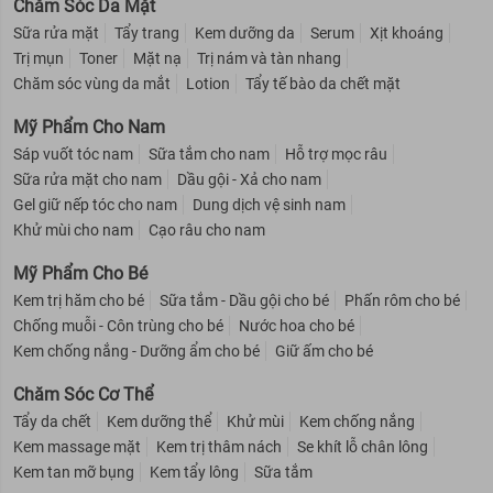
Chăm Sóc Da Mặt
Sữa rửa mặt
Tẩy trang
Kem dưỡng da
Serum
Xịt khoáng
Trị mụn
Toner
Mặt nạ
Trị nám và tàn nhang
Chăm sóc vùng da mắt
Lotion
Tẩy tế bào da chết mặt
Mỹ Phẩm Cho Nam
Sáp vuốt tóc nam
Sữa tắm cho nam
Hỗ trợ mọc râu
Sữa rửa mặt cho nam
Dầu gội - Xả cho nam
Gel giữ nếp tóc cho nam
Dung dịch vệ sinh nam
Khử mùi cho nam
Cạo râu cho nam
Mỹ Phẩm Cho Bé
Kem trị hăm cho bé
Sữa tắm - Dầu gội cho bé
Phấn rôm cho bé
Chống muỗi - Côn trùng cho bé
Nước hoa cho bé
Kem chống nắng - Dưỡng ẩm cho bé
Giữ ấm cho bé
Chăm Sóc Cơ Thể
Tẩy da chết
Kem dưỡng thể
Khử mùi
Kem chống nắng
Kem massage mặt
Kem trị thâm nách
Se khít lỗ chân lông
Kem tan mỡ bụng
Kem tẩy lông
Sữa tắm