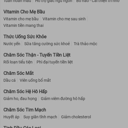
Tuần hoàn máu
Hỗ trợ giấc ngủ ngon
Bổ não - Cải thiện trí nhớ
Vitamin Cho Mẹ Bầu
Vitamin cho mẹ bầu
Vitamin cho mẹ sau sinh
Vitamin tiền mang thai
Thức Uống Sức Khỏe
Nước yến
Sữa tăng cường sức khoẻ
Trà thảo mộc
Chăm Sóc Thận - Tuyến Tiền Liệt
Rối loạn tiểu tiện
Phì đại tuyến tiền liệt
Chăm Sóc Mắt
Dầu cá
Viên uống bổ mắt
Chăm Sóc Hệ Hô Hấp
Giảm ho, đau họng
Giảm viêm đường hô hấp
Chăm Sóc Tim Mạch
Huyết áp
Suy giãn tĩnh mạch
Giảm cholesterol