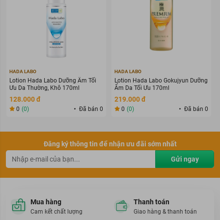
HADA LABO
HADA LABO
Lotion Hada Labo Dưỡng Ẩm Tối
Lotion Hada Labo Gokujyun Dưỡng
Ưu Da Thường, Khô 170ml
Ẩm Da Tối Ưu 170ml
128.000 đ
219.000 đ
0
(0)
Đã bán 0
0
(0)
Đã bán 0
Đăng ký thông tin để nhận ưu đãi sớm nhất
Gửi ngay
Mua hàng
Thanh toán
Cam kết chất lượng
Giao hàng & thanh toán