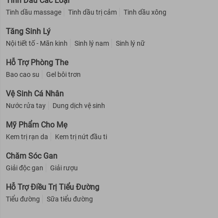
Tinh Dầu Các Loại
Tinh dầu massage
Tinh dầu trị cảm
Tinh dầu xông
Tăng Sinh Lý
Nội tiết tố - Mãn kinh
Sinh lý nam
Sinh lý nữ
Hỗ Trợ Phòng The
Bao cao su
Gel bôi trơn
Vệ Sinh Cá Nhân
Nước rửa tay
Dung dịch vệ sinh
Mỹ Phẩm Cho Mẹ
Kem trị rạn da
Kem trị nứt đầu ti
Chăm Sóc Gan
Giải độc gan
Giải rượu
Hỗ Trợ Điều Trị Tiểu Đường
Tiểu đường
Sữa tiểu đường