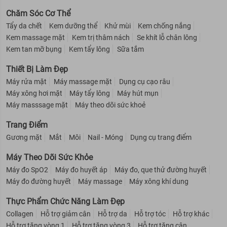
Chăm Sóc Cơ Thể
Tẩy da chết
Kem dưỡng thể
Khử mùi
Kem chống nắng
Kem massage mặt
Kem trị thâm nách
Se khít lỗ chân lông
Kem tan mỡ bụng
Kem tẩy lông
Sữa tắm
Thiết Bị Làm Đẹp
Máy rửa mặt
Máy massage mặt
Dụng cụ cạo râu
Máy xông hơi mặt
Máy tẩy lông
Máy hút mụn
Máy masssage mặt
Máy theo dõi sức khoẻ
Trang Điểm
Gương mặt
Mắt
Môi
Nail - Móng
Dụng cụ trang điểm
Máy Theo Dõi Sức Khỏe
Máy đo SpO2
Máy đo huyết áp
Máy đo, que thử đường huyết
Máy đo đường huyết
Máy massage
Máy xông khí dung
Thực Phẩm Chức Năng Làm Đẹp
Collagen
Hỗ trợ giảm cân
Hỗ trợ da
Hỗ trợ tóc
Hỗ trợ khác
Hỗ trợ tăng vòng 1
Hỗ trợ tăng vòng 3
Hỗ trợ tăng cân