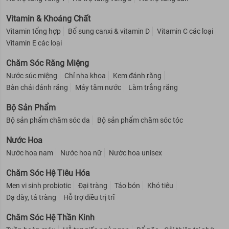
Vitamin & Khoáng Chất
Vitamin tổng hợp
Bổ sung canxi & vitamin D
Vitamin C các loại
Vitamin E các loại
Chăm Sóc Răng Miệng
Nước súc miệng
Chỉ nha khoa
Kem đánh răng
Bàn chải đánh răng
Máy tăm nước
Làm trắng răng
Bộ Sản Phẩm
Bộ sản phẩm chăm sóc da
Bộ sản phẩm chăm sóc tóc
Nước Hoa
Nước hoa nam
Nước hoa nữ
Nước hoa unisex
Chăm Sóc Hệ Tiêu Hóa
Men vi sinh probiotic
Đại tràng
Táo bón
Khó tiêu
Dạ dày, tá tràng
Hỗ trợ điều trị trĩ
Chăm Sóc Hệ Thần Kinh