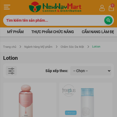
0
MỸ PHẨM
THỰC PHẨM CHỨC NĂNG
CẨM NANG LÀM ĐẸP
Lotion
Trang chủ
Ngành hàng Mỹ phẩm
Chăm Sóc Da Mặt
Lotion
Sắp xếp theo: