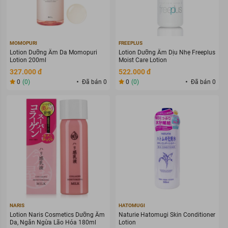
MOMOPURI
FREEPLUS
Lotion Dưỡng Ẩm Da Momopuri
Lotion Dưỡng Ẩm Dịu Nhẹ Freeplus
Lotion 200ml
Moist Care Lotion
327.000 đ
522.000 đ
0
(0)
Đã bán 0
0
(0)
Đã bán 0
NARIS
HATOMUGI
Lotion Naris Cosmetics Dưỡng Ẩm
Naturie Hatomugi Skin Conditioner
Da, Ngăn Ngừa Lão Hóa 180ml
Lotion