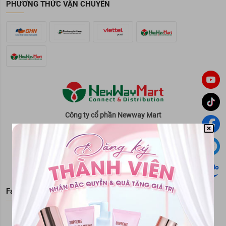
PHƯƠNG THỨC VẬN CHUYỂN
Công ty cổ phần Newway Mart
Trụ sở: Tòa nhà Newway, số 31/76 phố An
Dương, phường Hồng Hà , tp Hà Nội, Việt
Nam
Tổng đài hỗ trợ
0869 908 488
Facebook Fanpage