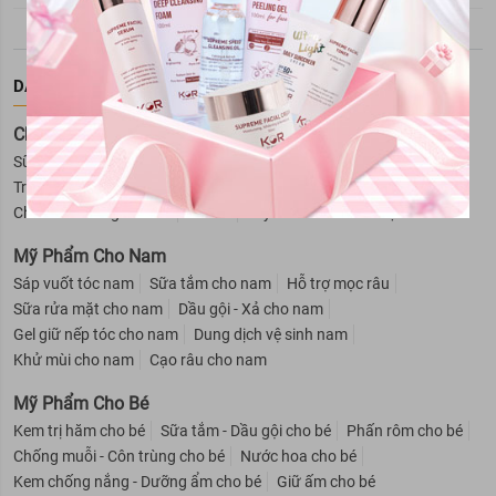
DANH MỤC SẢN PHẨM
Chăm Sóc Da Mặt
Sữa rửa mặt
Tẩy trang
Kem dưỡng da
Serum
Xịt khoáng
Trị mụn
Toner
Mặt nạ
Trị nám và tàn nhang
Chăm sóc vùng da mắt
Lotion
Tẩy tế bào da chết mặt
Mỹ Phẩm Cho Nam
Sáp vuốt tóc nam
Sữa tắm cho nam
Hỗ trợ mọc râu
Sữa rửa mặt cho nam
Dầu gội - Xả cho nam
Gel giữ nếp tóc cho nam
Dung dịch vệ sinh nam
Khử mùi cho nam
Cạo râu cho nam
Mỹ Phẩm Cho Bé
Kem trị hăm cho bé
Sữa tắm - Dầu gội cho bé
Phấn rôm cho bé
Chống muỗi - Côn trùng cho bé
Nước hoa cho bé
Kem chống nắng - Dưỡng ẩm cho bé
Giữ ấm cho bé