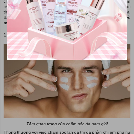
chức năng mọc râu, sữa rửa mặt cho nam, dầu gội nam, kem
chống nắng cho nam, dao cạo râu, kem cạo râu, … đến từ các
thương hiệu nổi tiếng được ra mắt trên thị trường tại Việt Nam.
Bài viết sau của chúng tôi sẽ giúp bạn hiểu thêm về
mỹ phẩm dành cho nam giới
.
1. Nam giới có cần chăm sóc da hay không?
Tầm quan trọng của chăm sóc da nam giới
Thông thường với việc chăm sóc làn da thì đa phần chị em phụ nữ