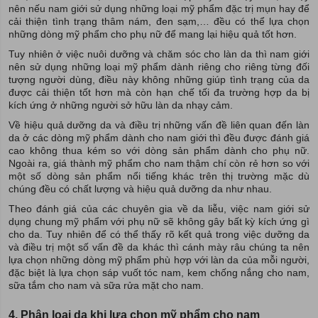
nên nếu nam giới sử dụng những loại mỹ phẩm đặc trị mụn hay để
cải thiện tình trạng thâm nám, đen sạm,… đều có thể lựa chọn
những dòng mỹ phẩm cho phụ nữ để mang lại hiệu quả tốt hơn.
Tuy nhiên ở việc nuôi dưỡng và chăm sóc cho làn da thì nam giới
nên sử dụng những loại mỹ phẩm dành riêng cho riêng từng đối
tượng người dùng, điều này không những giúp tình trạng của da
được cải thiện tốt hơn mà còn hạn chế tối đa trường hợp da bị
kích ứng ở những người sở hữu làn da nhạy cảm.
Về hiệu quả dưỡng da và điều trị những vấn đề liên quan đến làn
da ở các dòng mỹ phẩm dành cho nam giới thì đều được đánh giá
cao không thua kém so với dòng sản phẩm dành cho phụ nữ.
Ngoài ra, giá thành mỹ phẩm cho nam thậm chí còn rẻ hơn so với
một số dòng sản phẩm nổi tiếng khác trên thị trường mặc dù
chúng đều có chất lượng và hiệu quả dưỡng da như nhau.
Theo đánh giá của các chuyên gia về da liễu, việc nam giới sử
dụng chung mỹ phẩm với phụ nữ sẽ không gây bất kỳ kích ứng gì
cho da. Tuy nhiên để có thể thấy rõ kết quả trong việc dưỡng da
và điều trị một số vấn đề da khác thì cánh mày râu chúng ta nên
lựa chọn những dòng mỹ phẩm phù hợp với làn da của mỗi người,
đặc biệt là lựa chọn sáp vuốt tóc nam, kem chống nắng cho nam,
sữa tắm cho nam và sữa rửa mặt cho nam.
4. Phân loại da khi lựa chọn mỹ phẩm cho nam