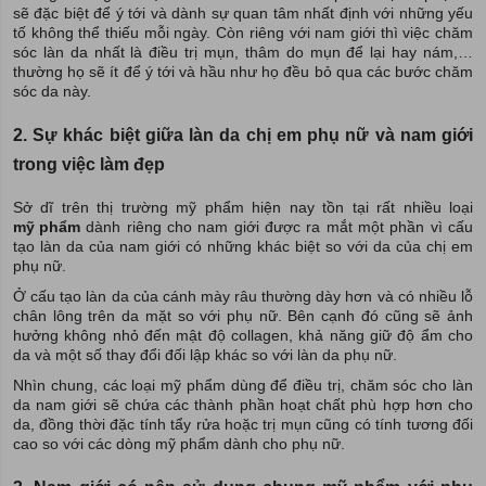
sẽ đặc biệt để ý tới và dành sự quan tâm nhất định với những yếu
tố không thể thiếu mỗi ngày. Còn riêng với nam giới thì việc chăm
sóc làn da nhất là điều trị mụn, thâm do mụn để lại hay nám,…
thường họ sẽ ít để ý tới và hầu như họ đều bỏ qua các bước chăm
sóc da này.
2. Sự khác biệt giữa làn da chị em phụ nữ và nam giới
trong việc làm đẹp
Sở dĩ trên thị trường mỹ phẩm hiện nay tồn tại rất nhiều loại
mỹ phẩm
dành riêng cho nam giới được ra mắt một phần vì cấu
tạo làn da của nam giới có những khác biệt so với da của chị em
phụ nữ.
Ở cấu tạo làn da của cánh mày râu thường dày hơn và có nhiều lỗ
chân lông trên da mặt so với phụ nữ. Bên cạnh đó cũng sẽ ảnh
hưởng không nhỏ đến mật độ collagen, khả năng giữ độ ẩm cho
da và một số thay đổi đối lập khác so với làn da phụ nữ.
Nhìn chung, các loại mỹ phẩm dùng để điều trị, chăm sóc cho làn
da nam giới sẽ chứa các thành phần hoạt chất phù hợp hơn cho
da, đồng thời đặc tính tẩy rửa hoặc trị mụn cũng có tính tương đối
cao so với các dòng mỹ phẩm dành cho phụ nữ.