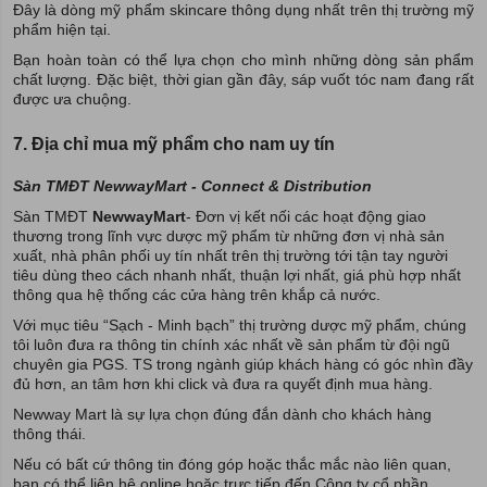
Đây là dòng mỹ phẩm skincare thông dụng nhất trên thị trường mỹ
phẩm hiện tại.
Bạn hoàn toàn có thể lựa chọn cho mình những dòng sản phẩm
chất lượng. Đặc biệt, thời gian gần đây, sáp vuốt tóc nam đang rất
được ưa chuộng.
7. Địa chỉ mua mỹ phẩm cho nam uy tín
Sàn TMĐT NewwayMart - Connect & Distribution
Sàn TMĐT
NewwayMart
- Đơn vị kết nối các hoạt động giao
thương trong lĩnh vực dược mỹ phẩm từ những đơn vị nhà sản
xuất, nhà phân phối uy tín nhất trên thị trường tới tận tay người
tiêu dùng theo cách nhanh nhất, thuận lợi nhất, giá phù hợp nhất
thông qua hệ thống các cửa hàng trên khắp cả nước.
Với mục tiêu “Sạch - Minh bạch” thị trường dược mỹ phẩm, chúng
tôi luôn đưa ra thông tin chính xác nhất về sản phẩm từ đội ngũ
chuyên gia PGS. TS trong ngành giúp khách hàng có góc nhìn đầy
đủ hơn, an tâm hơn khi click và đưa ra quyết định mua hàng.
Newway Mart là sự lựa chọn đúng đắn dành cho khách hàng
thông thái.
Nếu có bất cứ thông tin đóng góp hoặc thắc mắc nào liên quan,
bạn có thể liên hệ online hoặc trực tiếp đến Công ty cổ phần