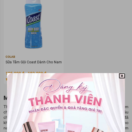
COLAB
Sữa Tắm Gội Coast Dành Cho Nam
105.000 đ - 183.000 đ
0
(0)
Đã bán 0
Mỹ Phẩm Cho Nam
Thời gian gần đây, cánh mày râu cũng đang có xu hướng chăm
chút cho bản thân nhiều hơn, đồng thời tỉ lệ nam giới có nhu cầu
chăm sóc, nuôi dưỡng làn da ngày càng tăng. Điều này cũng đã
khiến cho rất nhiều dòng sản phẩm, mỹ phẩm dưỡng da dành cho
nam giới như:
sáp vuốt tóc nam
, sữa tắm cho nam, thực phẩm