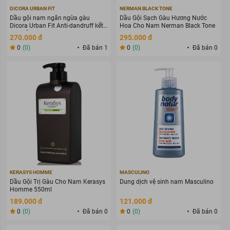
DICORA URBAN FIT
NERMAN BLACK TONE
Dầu gội nam ngăn ngừa gàu
Dầu Gội Sạch Gàu Hương Nước
Dicora Urban Fit Anti-dandruff kết
Hoa Cho Nam Nerman Black Tone
hợp xả 2 trong 1 400ml
270.000 đ
295.000 đ
0
(0)
Đã bán 1
0
(0)
Đã bán 0
KERASYS HOMME
MASCULINO
Dầu Gội Trị Gàu Cho Nam Kerasys
Dung dịch vệ sinh nam Masculino
Homme 550ml
189.000 đ
121.000 đ
0
(0)
Đã bán 0
0
(0)
Đã bán 0