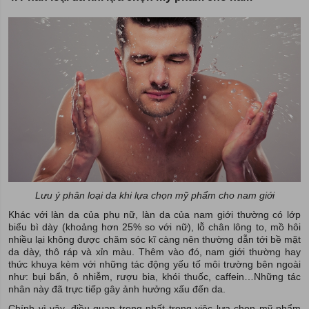
Lưu ý phân loại da khi lựa chọn mỹ phẩm cho nam giới
Khác với làn da của phụ nữ, làn da của nam giới thường có lớp
biểu bì dày (khoảng hơn 25% so với nữ), lỗ chân lông to, mồ hôi
nhiều lại không được chăm sóc kĩ càng nên thường dẫn tới bề mặt
da dày, thô ráp và xỉn màu. Thêm vào đó, nam giới thường hay
thức khuya kèm với những tác động yếu tố môi trường bên ngoài
như: bụi bẩn, ô nhiễm, rượu bia, khói thuốc, caffein…Những tác
nhân này đã trực tiếp gây ảnh hưởng xấu đến da.
Chính vì vậy, điều quan trọng nhất trong việc lựa chọn mỹ phẩm