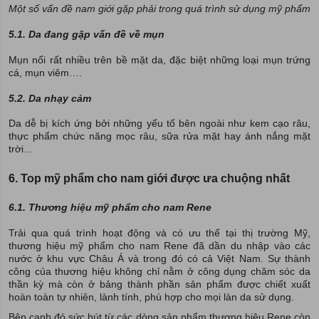
Một số vấn đề nam giới gặp phải trong quá trình sử dụng mỹ phẩm
5.1. Da đang gặp vấn đề về mụn
Mụn nổi rất nhiều trên bề mặt da, đặc biệt những loại mụn trứng
cá, mụn viêm….
5.2. Da nhạy cảm
Da dễ bị kích ứng bởi những yếu tố bên ngoài như kem cạo râu,
thực phẩm chức năng mọc râu, sữa rửa mặt hay ánh nắng mặt
trời…
6. Top mỹ phẩm cho nam giới được ưa chuộng nhất
6.1. Thương hiệu mỹ phẩm cho nam Rene
Trải qua quá trình hoạt động và có ưu thế tại thị trường Mỹ,
thương hiệu mỹ phẩm cho nam Rene đã dần du nhập vào các
nước ở khu vực Châu Á và trong đó có cả Việt Nam. Sự thành
công của thương hiệu không chỉ nằm ở công dụng chăm sóc da
thần kỳ mà còn ở bảng thành phần sản phẩm được chiết xuất
hoàn toàn tự nhiên, lành tính, phù hợp cho mọi làn da sử dụng.
Bên cạnh đó sức hút từ các dòng sản phẩm thương hiệu Rene còn