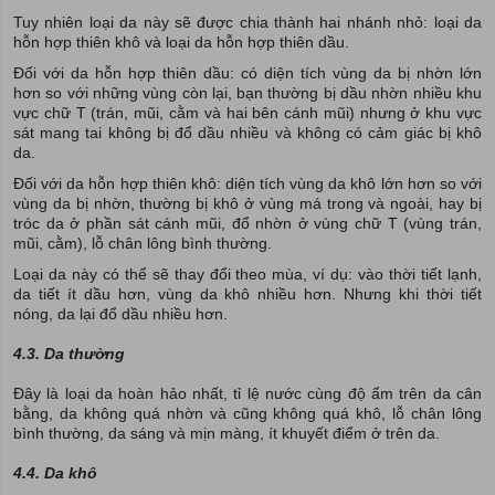
Tuy nhiên loại da này sẽ được chia thành hai nhánh nhỏ: loại da
hỗn hợp thiên khô và loại da hỗn hợp thiên dầu.
Đối với da hỗn hợp thiên dầu: có diện tích vùng da bị nhờn lớn
hơn so với những vùng còn lại, bạn thường bị dầu nhờn nhiều khu
vực chữ T (trán, mũi, cằm và hai bên cánh mũi) nhưng ở khu vực
sát mang tai không bị đổ dầu nhiều và không có cảm giác bị khô
da.
Đối với da hỗn hợp thiên khô: diện tích vùng da khô lớn hơn so với
vùng da bị nhờn, thường bị khô ở vùng má trong và ngoài, hay bị
tróc da ở phần sát cánh mũi, đổ nhờn ở vùng chữ T (vùng trán,
mũi, cằm), lỗ chân lông bình thường.
Loại da này có thể sẽ thay đổi theo mùa, ví dụ: vào thời tiết lạnh,
da tiết ít dầu hơn, vùng da khô nhiều hơn. Nhưng khi thời tiết
nóng, da lại đổ dầu nhiều hơn.
4.3. Da thường
Đây là loại da hoàn hảo nhất, tỉ lệ nước cùng độ ẩm trên da cân
bằng, da không quá nhờn và cũng không quá khô, lỗ chân lông
bình thường, da sáng và mịn màng, ít khuyết điểm ở trên da.
4.4. Da khô