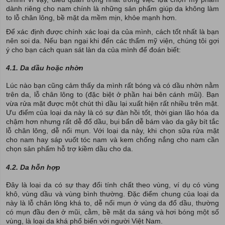
dành riêng cho nam chính là những sản phẩm giúp da không làm
to lỗ chân lông, bề mặt da mềm mịn, khỏe mạnh hơn.
Để xác định được chính xác loại da của mình, cách tốt nhất là bạn
nên soi da. Nếu bạn ngại khi đến các thẩm mỹ viện, chúng tôi gợi
ý cho bạn cách quan sát làn da của mình để đoán biết:
4.1. Da dầu hoặc nhờn
Lúc nào bạn cũng cảm thấy da mình rất bóng và có dầu nhờn nằm
trên da, lỗ chân lông to (đặc biệt ở phần hai bên cánh mũi). Bạn
vừa rửa mặt được một chút thì dầu lại xuất hiện rất nhiều trên mặt.
Ưu điểm của loại da này là có sự đàn hồi tốt, thời gian lão hóa da
chậm hơn nhưng rất dễ đổ dầu, bụi bẩn dễ bám vào da gây bít tắc
lỗ chân lông, dễ nổi mụn. Với loại da này, khi chọn sữa rửa mặt
cho nam hay sáp vuốt tóc nam và kem chống nắng cho nam cần
chọn sản phẩm hỗ trợ kiềm dầu cho da.
4.2. Da hỗn hợp
Đây là loại da có sự thay đổi tính chất theo vùng, ví dụ có vùng
khô, vùng dầu và vùng bình thường. Đặc điểm chung của loại da
này là lỗ chân lông khá to, dễ nổi mụn ở vùng da đổ dầu, thường
có mụn đầu đen ở mũi, cằm, bề mặt da sáng và hơi bóng một số
vùng, là loại da khá phổ biến với người Việt Nam.