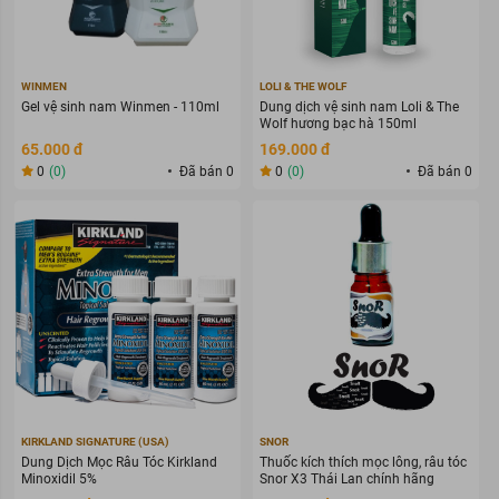
WINMEN
LOLI & THE WOLF
Gel vệ sinh nam Winmen - 110ml
Dung dịch vệ sinh nam Loli & The
Wolf hương bạc hà 150ml
65.000 đ
169.000 đ
0
(0)
Đã bán 0
0
(0)
Đã bán 0
KIRKLAND SIGNATURE (USA)
SNOR
Dung Dịch Mọc Râu Tóc Kirkland
Thuốc kích thích mọc lông, râu tóc
Minoxidil 5%
Snor X3 Thái Lan chính hãng