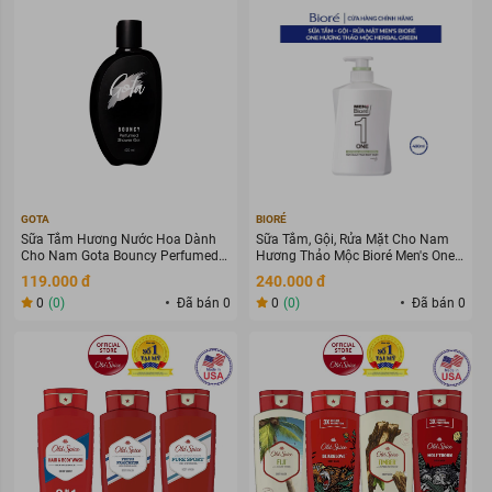
GOTA
BIORÉ
Sữa Tắm Hương Nước Hoa Dành
Sữa Tắm, Gội, Rửa Mặt Cho Nam
Cho Nam Gota Bouncy Perfumed
Hương Thảo Mộc Bioré Men's One
Shower Gel For Men 420ml
480ml
119.000 đ
240.000 đ
0
(0)
Đã bán 0
0
(0)
Đã bán 0