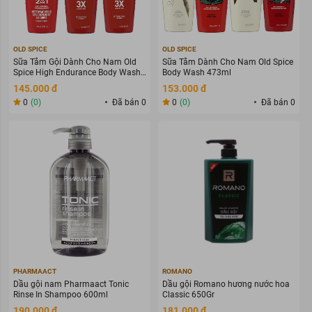
OLD SPICE
OLD SPICE
Sữa Tắm Gội Dành Cho Nam Old
Sữa Tắm Dành Cho Nam Old Spice
Spice High Endurance Body Wash
Body Wash 473ml
532ml
145.000 đ
153.000 đ
0
(0)
Đã bán 0
0
(0)
Đã bán 0
PHARMAACT
ROMANO
Dầu gội nam Pharmaact Tonic
Dầu gội Romano hương nước hoa
Rinse In Shampoo 600ml
Classic 650Gr
190.000 đ
181.000 đ