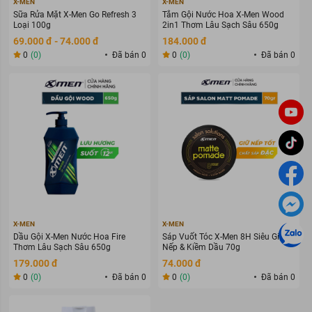
X-MEN
X-MEN
Sữa Rửa Mặt X-Men Go Refresh 3
Tắm Gội Nước Hoa X-Men Wood
Loại 100g
2in1 Thơm Lâu Sạch Sâu 650g
69.000 đ - 74.000 đ
184.000 đ
0
(0)
Đã bán 0
0
(0)
Đã bán 0
X-MEN
X-MEN
Dầu Gội X-Men Nước Hoa Fire
Sáp Vuốt Tóc X-Men 8H Siêu Giữ
Thơm Lâu Sạch Sâu 650g
Nếp & Kiềm Dầu 70g
179.000 đ
74.000 đ
0
(0)
Đã bán 0
0
(0)
Đã bán 0