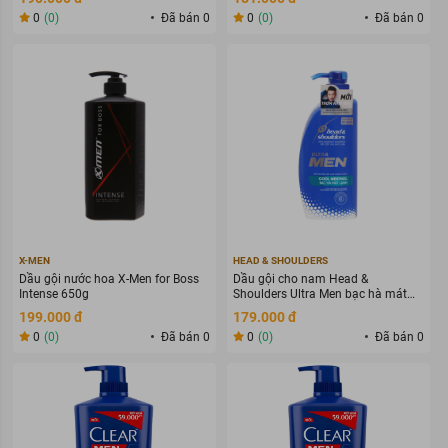
0
(0)
Đã bán 0
0
(0)
Đã bán 0
X-MEN
HEAD & SHOULDERS
Dầu gội nước hoa X-Men for Boss
Dầu gội cho nam Head &
Intense 650g
Shoulders Ultra Men bạc hà mát
lạnh 650ml
199.000 đ
179.000 đ
0
(0)
Đã bán 0
0
(0)
Đã bán 0