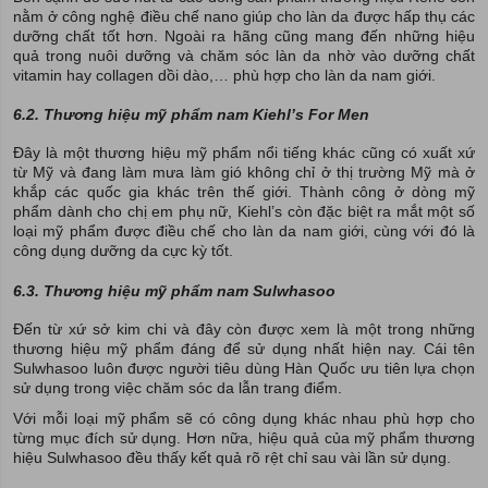
nằm ở công nghệ điều chế nano giúp cho làn da được hấp thụ các
dưỡng chất tốt hơn. Ngoài ra hãng cũng mang đến những hiệu
quả trong nuôi dưỡng và chăm sóc làn da nhờ vào dưỡng chất
vitamin hay collagen dồi dào,… phù hợp cho làn da nam giới.
6.2. Thương hiệu mỹ phẩm nam Kiehl’s For Men
Đây là một thương hiệu mỹ phẩm nổi tiếng khác cũng có xuất xứ
từ Mỹ và đang làm mưa làm gió không chỉ ở thị trường Mỹ mà ở
khắp các quốc gia khác trên thế giới. Thành công ở dòng mỹ
phẩm dành cho chị em phụ nữ, Kiehl’s còn đặc biệt ra mắt một số
loại mỹ phẩm được điều chế cho làn da nam giới, cùng với đó là
công dụng dưỡng da cực kỳ tốt.
6.3. Thương hiệu mỹ phẩm nam Sulwhasoo
Đến từ xứ sở kim chi và đây còn được xem là một trong những
thương hiệu mỹ phẩm đáng để sử dụng nhất hiện nay. Cái tên
Sulwhasoo luôn được người tiêu dùng Hàn Quốc ưu tiên lựa chọn
sử dụng trong việc chăm sóc da lẫn trang điểm.
Với mỗi loại mỹ phẩm sẽ có công dụng khác nhau phù hợp cho
từng mục đích sử dụng. Hơn nữa, hiệu quả của mỹ phẩm thương
hiệu Sulwhasoo đều thấy kết quả rõ rệt chỉ sau vài lần sử dụng.