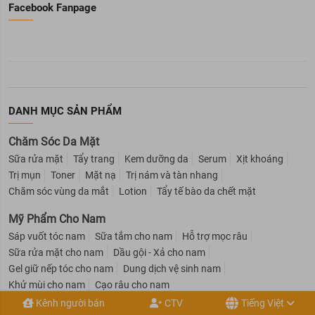
Facebook Fanpage
DANH MỤC SẢN PHẨM
Chăm Sóc Da Mặt
Sữa rửa mặt
Tẩy trang
Kem dưỡng da
Serum
Xịt khoáng
Trị mụn
Toner
Mặt nạ
Trị nám và tàn nhang
Chăm sóc vùng da mắt
Lotion
Tẩy tế bào da chết mặt
Mỹ Phẩm Cho Nam
Sáp vuốt tóc nam
Sữa tắm cho nam
Hỗ trợ mọc râu
Sữa rửa mặt cho nam
Dầu gội - Xả cho nam
Gel giữ nếp tóc cho nam
Dung dịch vệ sinh nam
Khử mùi cho nam
Cạo râu cho nam
Kênh người bán
CTV
Tiếng Việt
Mỹ Phẩm Cho Bé