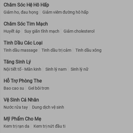
Chăm Sóc Hệ Hô Hấp
Giảm ho, đau họng
Giảm viêm đường hô hấp
Chăm Sóc Tim Mạch
Huyết áp
Suy giãn tĩnh mạch
Giảm cholesterol
Tinh Dầu Các Loại
Tinh dầu massage
Tinh dầu trị cảm
Tinh dầu xông
Tăng Sinh Lý
Nội tiết tố - Mãn kinh
Sinh lý nam
Sinh lý nữ
Hỗ Trợ Phòng The
Bao cao su
Gel bôi trơn
Vệ Sinh Cá Nhân
Nước rửa tay
Dung dịch vệ sinh
Mỹ Phẩm Cho Mẹ
Kem trị rạn da
Kem trị nứt đầu ti