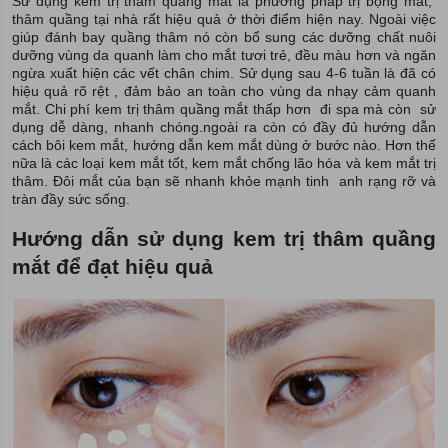
Sử dụng kem trị thâm quầng mắt là phương pháp trị bọng mắt,
thâm quầng tại nhà rất hiệu quả ở thời điểm hiện nay. Ngoài việc
giúp đánh bay quầng thâm nó còn bổ sung các dưỡng chất nuôi
dưỡng vùng da quanh làm cho mắt tươi trẻ, đều màu hơn và ngăn
ngừa xuất hiện các vết chân chim. Sử dụng sau 4-6 tuần là đã có
hiệu quả rõ rệt , đảm bảo an toàn cho vùng da nhạy cảm quanh
mắt. Chi phí kem trị thâm quầng mắt thấp hơn đi spa mà còn sử
dụng dễ dàng, nhanh chóng.ngoài ra còn có đầy đủ hướng dẫn
cách bôi kem mắt, hướng dẫn kem mắt dùng ở bước nào. Hơn thế
nữa là các loại kem mắt tốt, kem mắt chống lão hóa và kem mắt trị
thâm. Đôi mắt của bạn sẽ nhanh khỏe mạnh tinh anh rạng rỡ và
tràn đầy sức sống.
Hướng dẫn sử dụng kem trị thâm quầng
mắt để đạt hiệu quả