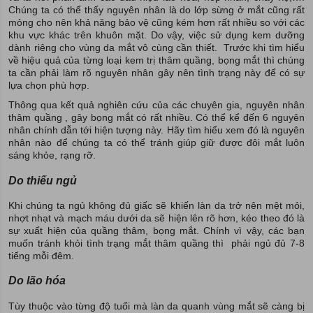
Chúng ta có thể thấy nguyên nhân là do lớp sừng ở mắt cũng rất
mỏng cho nên khả năng bảo vệ cũng kém hơn rất nhiều so với các
khu vực khác trên khuôn mặt. Do vậy, việc sử dụng kem dưỡng
dành riêng cho vùng da mắt vô cùng cần thiết. Trước khi tìm hiểu
về hiệu quả của từng loại kem trị thâm quầng, bọng mắt thì chúng
ta cần phải làm rõ nguyên nhân gây nên tình trạng này để có sự
lựa chọn phù hợp.
Thông qua kết quả nghiên cứu của các chuyên gia, nguyên nhân
thâm quầng , gây bọng mắt có rất nhiều. Có thể kể đến 6 nguyên
nhân chính dẫn tới hiện tượng này. Hãy tìm hiểu xem đó là nguyên
nhân nào để chúng ta có thể tránh giúp giữ được đôi mắt luôn
sáng khỏe, rạng rỡ.
Do thiếu ngủ
Khi chúng ta ngủ không đủ giấc sẽ khiến làn da trở nên mệt mỏi,
nhợt nhạt và mạch máu dưới da sẽ hiện lên rõ hơn, kéo theo đó là
sự xuất hiện của quầng thâm, bọng mắt. Chính vì vậy, các bạn
muốn tránh khỏi tình trạng mắt thâm quầng thì phải ngủ đủ 7-8
tiếng mỗi đêm.
Do lão hóa
Tùy thuộc vào từng độ tuổi mà làn da quanh vùng mắt sẽ càng bị