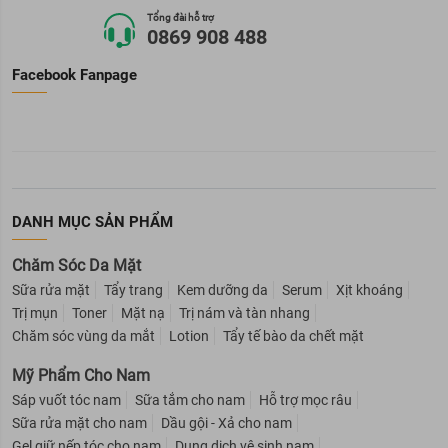
Tổng đài hỗ trợ
0869 908 488
Facebook Fanpage
DANH MỤC SẢN PHẨM
Chăm Sóc Da Mặt
Sữa rửa mặt
Tẩy trang
Kem dưỡng da
Serum
Xịt khoáng
Trị mụn
Toner
Mặt nạ
Trị nám và tàn nhang
Chăm sóc vùng da mắt
Lotion
Tẩy tế bào da chết mặt
Mỹ Phẩm Cho Nam
Sáp vuốt tóc nam
Sữa tắm cho nam
Hỗ trợ mọc râu
Sữa rửa mặt cho nam
Dầu gội - Xả cho nam
Gel giữ nếp tóc cho nam
Dung dịch vệ sinh nam