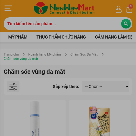
0
MỸ PHẨM
THỰC PHẨM CHỨC NĂNG
CẨM NANG LÀM ĐẸP
Trang chủ
Ngành hàng Mỹ phẩm
Chăm Sóc Da Mặt
Chăm sóc vùng da mắt
Chăm sóc vùng da mắt
Sắp xếp theo: