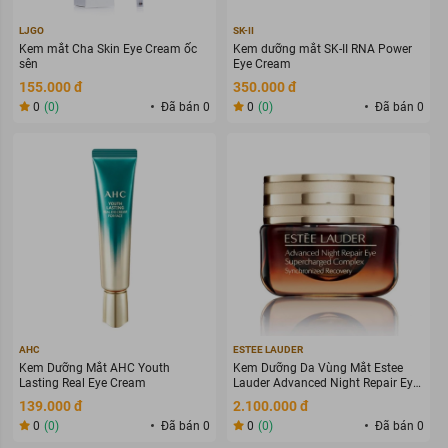
LJGO
SK-II
Kem mắt Cha Skin Eye Cream ốc
Kem dưỡng mắt SK-II RNA Power
sên
Eye Cream
155.000 đ
350.000 đ
0
(0)
Đã bán 0
0
(0)
Đã bán 0
AHC
ESTEE LAUDER
Kem Dưỡng Mắt AHC Youth
Kem Dưỡng Da Vùng Mắt Estee
Lasting Real Eye Cream
Lauder Advanced Night Repair Eye
Supercharged Complex 15Ml
139.000 đ
2.100.000 đ
0
(0)
Đã bán 0
0
(0)
Đã bán 0