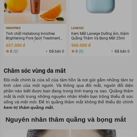
INNISFREE
LANEIGE
Tinh chất Hallabong Innisfree
Kem Mắt Laneige Dưỡng Ẩm, Giảm
Brightening Pore Spot Treatment
Quầng Thâm Và Bọng Mắt 25ml
đặc trị làm mờ vết thâm 30ml
657.000 đ
960.000 đ
0
(0)
Đã bán 0
0
(0)
Đã bán 0
Chăm sóc vùng da mắt
Đôi mắt chính là cửa sổ của tâm hồn là nơi gửi gắm những tâm tư
tình cảm của một người. Và thông qua đôi mắt, người đối diện
phần nào biết được bạn đang trong tình trạng ra sao. Quầng thâm
mắt là một trong những nguyên nhân khiến bạn trông thiếu đi sức
sống và mệt mỏi. Để trị quầng thâm mắt không thể thiếu đó chính
kem trị thâm quầng mắt
.
Nguyên nhân thâm quầng và bọng mắt