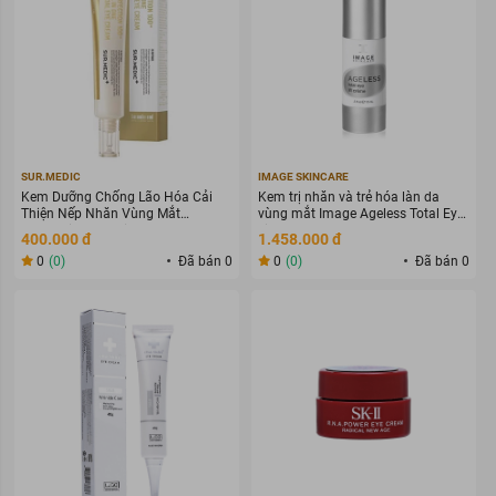
SUR.MEDIC
IMAGE SKINCARE
Kem Dưỡng Chống Lão Hóa Cải
Kem trị nhăn và trẻ hóa làn da
Thiện Nếp Nhăn Vùng Mắt
vùng mắt Image Ageless Total Eye
Sur.Medic Perfection 100™ All In
Lift Creme
400.000 đ
1.458.000 đ
One Facial Eye Cream 35ml
0
(0)
Đã bán 0
0
(0)
Đã bán 0