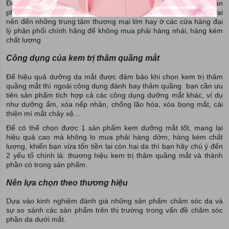
Để tìm được kem trị thâm quầng mắt chất lượng bạn cần mua sản
phẩm trong những địa chỉ uy tín, không mua hàng trôi nổi. Tóm lại
nên đến những trung tâm thương mại lớn hay ở các cửa hàng đại
lý phân phối chính hãng để không mua phải hàng nhái, hàng kém
chất lượng
Công dụng của kem trị thâm quầng mắt
Để hiệu quả dưỡng da mắt được đảm bảo khi chọn kem trị thâm
quầng mắt thì ngoài công dụng đánh bay thâm quầng bạn cần ưu
tiên sản phẩm tích hợp cả các công dụng dưỡng mắt khác, ví dụ
như dưỡng ẩm, xóa nếp nhăn, chống lão hóa, xóa bọng mắt, cải
thiện mí mắt chảy xệ...
Để có thể chọn được 1 sản phẩm kem dưỡng mắt tốt, mang lại
hiệu quả cao mà không lo mua phải hàng dởm, hàng kém chất
lượng, khiến bạn vừa tốn tiền lại còn hại da thì bạn hãy chú ý đến
2 yếu tố chính là: thương hiệu kem trị thâm quầng mắt và thành
phần có trong sản phẩm.
Nên lựa chọn theo thương hiệu
Dựa vào kinh nghiệm đánh giá những sản phẩm chăm sóc da và
sự so sánh các sản phẩm trên thị trường trong vấn đề chăm sóc
phần da dưới mắt.