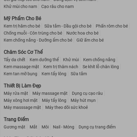
Khử mùi cho nam
Cạo râu cho nam
Mỹ Phẩm Cho Bé
Kem trị hăm cho bé
Sữa tắm - Dầu gội cho bé
Phấn rôm cho bé
Chống muỗi - Côn trùng cho bé
Nước hoa cho bé
Kem chống nắng - Dưỡng ẩm cho bé
Giữ ấm cho bé
Chăm Sóc Cơ Thể
Tẩy da chết
Kem dưỡng thể
Khử mùi
Kem chống nắng
Kem massage mặt
Kem trị thâm nách
Se khít lỗ chân lông
Kem tan mỡ bụng
Kem tẩy lông
Sữa tắm
Thiết Bị Làm Đẹp
Máy rửa mặt
Máy massage mặt
Dụng cụ cạo râu
Máy xông hơi mặt
Máy tẩy lông
Máy hút mụn
Máy masssage mặt
Máy theo dõi sức khoẻ
Trang Điểm
Gương mặt
Mắt
Môi
Nail - Móng
Dụng cụ trang điểm