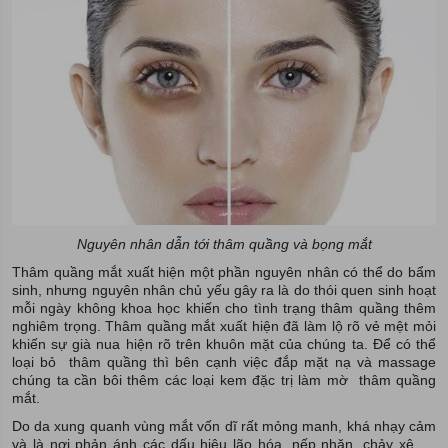
Nguyên nhân dẫn tới thâm quầng và bọng mắt
Thâm quầng mắt xuất hiện một phần nguyên nhân có thể do bẩm
sinh, nhưng nguyên nhân chủ yếu gây ra là do thói quen sinh hoạt
mỗi ngày không khoa học khiến cho tình trạng thâm quầng thêm
nghiêm trọng. Thâm quầng mắt xuất hiện đã làm lộ rõ vẻ mệt mỏi
khiến sự già nua hiện rõ trên khuôn mặt của chúng ta. Để có thể
loại bỏ thâm quầng thì bên cạnh việc đắp mặt nạ và massage
chúng ta cần bôi thêm các loại kem đặc trị làm mờ thâm quầng
mắt.
Do da xung quanh vùng mắt vốn dĩ rất mỏng manh, khá nhạy cảm
và là nơi phản ánh các dấu hiệu lão hóa, nếp nhăn, chảy xệ,….