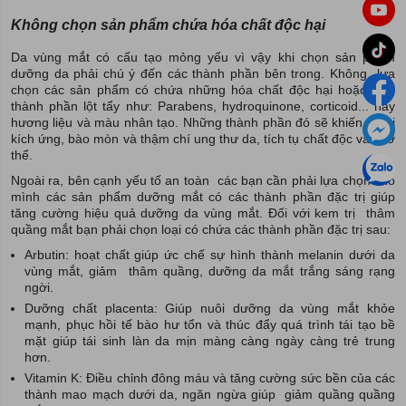
Không chọn sản phẩm chứa hóa chất độc hại
Da vùng mắt có cấu tạo mỏng yếu vì vậy khi chọn sản phẩm
dưỡng da phải chú ý đến các thành phần bên trong. Không lựa
chọn các sản phẩm có chứa những hóa chất độc hại hoặc các
thành phần lột tẩy như: Parabens, hydroquinone, corticoid... hay
hương liệu và màu nhân tạo. Những thành phần đó sẽ khiến da bị
kích ứng, bào mòn và thậm chí ung thư da, tích tụ chất độc vào cơ
thể.
Ngoài ra, bên cạnh yếu tố an toàn các bạn cần phải lựa chọn cho
mình các sản phẩm dưỡng mắt có các thành phần đặc trị giúp
tăng cường hiệu quả dưỡng da vùng mắt. Đối với kem trị thâm
quầng mắt bạn phải chọn loại có chứa các thành phần đặc trị sau:
Arbutin: hoạt chất giúp ức chế sự hình thành melanin dưới da
vùng mắt, giảm thâm quầng, dưỡng da mắt trắng sáng rạng
ngời.
Dưỡng chất placenta: Giúp nuôi dưỡng da vùng mắt khỏe
mạnh, phục hồi tế bào hư tổn và thúc đẩy quá trình tái tạo bề
mặt giúp tái sinh làn da mịn màng càng ngày càng trẻ trung
hơn.
Vitamin K: Điều chỉnh đông máu và tăng cường sức bền của các
thành mao mạch dưới da, ngăn ngừa giúp giảm quầng quầng