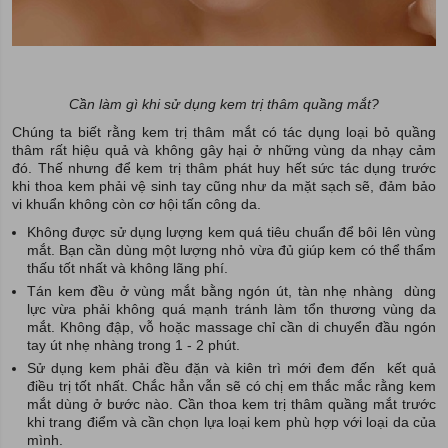
Cần làm gì khi sử dụng kem trị thâm quầng mắt?
Chúng ta biết rằng kem trị thâm mắt có tác dụng loại bỏ quầng
thâm rất hiệu quả và không gây hại ở những vùng da nhạy cảm
đó. Thế nhưng để kem trị thâm phát huy hết sức tác dụng trước
khi thoa kem phải vệ sinh tay cũng như da mặt sạch sẽ, đảm bảo
vi khuẩn không còn cơ hội tấn công da.
Không được sử dụng lượng kem quá tiêu chuẩn để bôi lên vùng
mắt. Bạn cần dùng một lượng nhỏ vừa đủ giúp kem có thể thẩm
thấu tốt nhất và không lãng phí.
Tán kem đều ở vùng mắt bằng ngón út, tàn nhẹ nhàng dùng
lực vừa phải không quá mạnh tránh làm tổn thương vùng da
mắt. Không đập, vỗ hoặc massage chỉ cần di chuyển đầu ngón
tay út nhẹ nhàng trong 1 - 2 phút.
Sử dụng kem phải đều đặn và kiên trì mới đem đến kết quả
điều trị tốt nhất. Chắc hẳn vẫn sẽ có chị em thắc mắc rằng kem
mắt dùng ở bước nào. Cần thoa kem trị thâm quầng mắt trước
khi trang điểm và cần chọn lựa loại kem phù hợp với loại da của
mình.