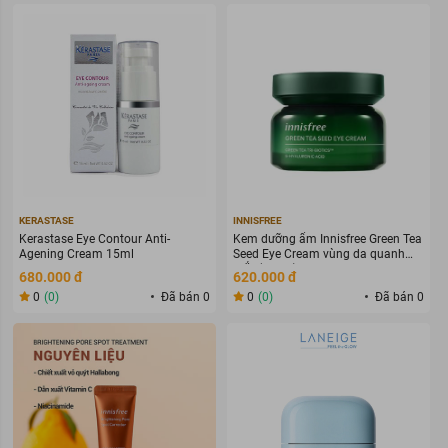
KERASTASE
INNISFREE
Kerastase Eye Contour Anti-
Kem dưỡng ẩm Innisfree Green Tea
Agening Cream 15ml
Seed Eye Cream vùng da quanh
mắt (30 ml)
680.000 đ
620.000 đ
0
(0)
Đã bán 0
0
(0)
Đã bán 0