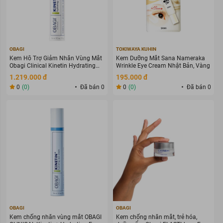
OBAGI
TOKIWAYA KUHIN
Kem Hỗ Trợ Giảm Nhăn Vùng Mắt
Kem Dưỡng Mắt Sana Nameraka
Obagi Clinical Kinetin Hydrating
Wrinkle Eye Cream Nhật Bản, Vàng
Eye Cream 14g
1.219.000 đ
195.000 đ
0
(0)
Đã bán 0
0
(0)
Đã bán 0
OBAGI
OBAGI
Kem chống nhăn vùng mắt OBAGI
Kem chống nhăn mắt, trẻ hóa,