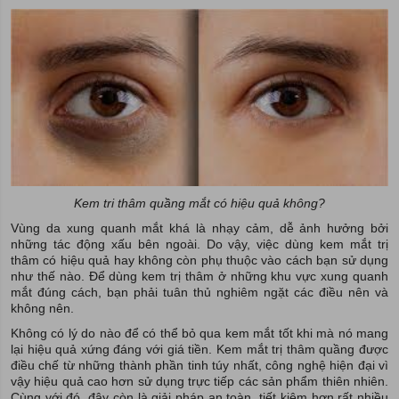
Kem tri thâm quầng mắt có hiệu quả không?
Vùng da xung quanh mắt khá là nhạy cảm, dễ ảnh hưởng bởi
những tác động xấu bên ngoài. Do vậy, việc dùng kem mắt trị
thâm có hiệu quả hay không còn phụ thuộc vào cách bạn sử dụng
như thế nào. Để dùng kem trị thâm ở những khu vực xung quanh
mắt đúng cách, bạn phải tuân thủ nghiêm ngặt các điều nên và
không nên.
Không có lý do nào để có thể bỏ qua kem mắt tốt khi mà nó mang
lại hiệu quả xứng đáng với giá tiền. Kem mắt trị thâm quầng được
điều chế từ những thành phần tinh túy nhất, công nghệ hiện đại vì
vậy hiệu quả cao hơn sử dụng trực tiếp các sản phẩm thiên nhiên.
Cùng với đó, đây còn là giải pháp an toàn, tiết kiệm hơn rất nhiều