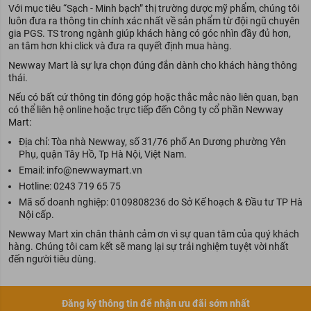
Với mục tiêu “Sạch - Minh bạch” thị trường dược mỹ phẩm, chúng tôi
luôn đưa ra thông tin chính xác nhất về sản phẩm từ đội ngũ chuyên
gia PGS. TS trong ngành giúp khách hàng có góc nhìn đầy đủ hơn,
an tâm hơn khi click và đưa ra quyết định mua hàng.
Newway Mart là sự lựa chọn đúng đắn dành cho khách hàng thông
thái.
Nếu có bất cứ thông tin đóng góp hoặc thắc mắc nào liên quan, bạn
có thể liên hệ online hoặc trực tiếp đến Công ty cổ phần Newway
Mart:
Địa chỉ: Tòa nhà Newway, số 31/76 phố An Dương phường Yên
Phụ, quận Tây Hồ, Tp Hà Nội, Việt Nam.
Email: info@newwaymart.vn
Hotline:
0243 719 65 75
Mã số doanh nghiệp: 0109808236 do Sở Kế hoạch & Đầu tư TP Hà
Nội cấp.
Newway Mart xin chân thành cảm ơn vì sự quan tâm của quý khách
hàng. Chúng tôi cam kết sẽ mang lại sự trải nghiệm tuyệt vời nhất
đến người tiêu dùng.
Đăng ký thông tin để nhận ưu đãi sớm nhất