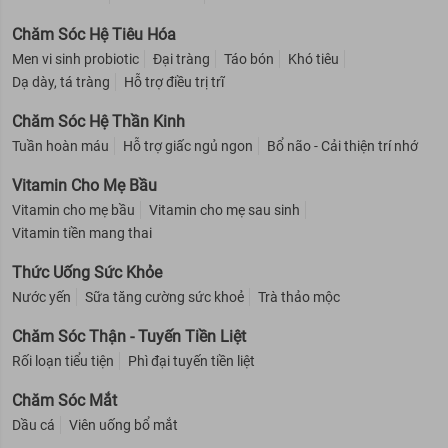
Chăm Sóc Hệ Tiêu Hóa
Men vi sinh probiotic
Đại tràng
Táo bón
Khó tiêu
Dạ dày, tá tràng
Hỗ trợ điều trị trĩ
Chăm Sóc Hệ Thần Kinh
Tuần hoàn máu
Hỗ trợ giấc ngủ ngon
Bổ não - Cải thiện trí nhớ
Vitamin Cho Mẹ Bầu
Vitamin cho mẹ bầu
Vitamin cho mẹ sau sinh
Vitamin tiền mang thai
Thức Uống Sức Khỏe
Nước yến
Sữa tăng cường sức khoẻ
Trà thảo mộc
Chăm Sóc Thận - Tuyến Tiền Liệt
Rối loạn tiểu tiện
Phì đại tuyến tiền liệt
Chăm Sóc Mắt
Dầu cá
Viên uống bổ mắt