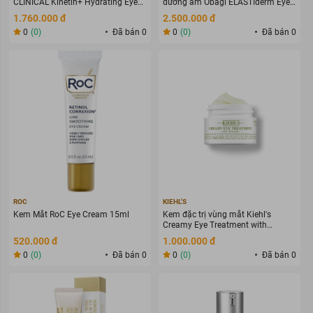
CLINICAL Kinetin+ Hydrating Eye
dưỡng ẩm Obagi ELASTIderm Eye
Cream
Cream
1.760.000 đ
2.500.000 đ
0
(0)
Đã bán 0
0
(0)
Đã bán 0
ROC
KIEHL'S
Kem Mắt RoC Eye Cream 15ml
Kem đặc trị vùng mắt Kiehl's
Creamy Eye Treatment with
Avocado
520.000 đ
1.000.000 đ
0
(0)
Đã bán 0
0
(0)
Đã bán 0