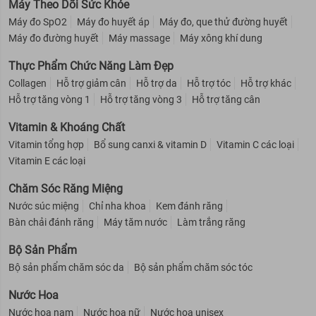
Máy Theo Dõi Sức Khỏe
Máy đo SpO2
Máy đo huyết áp
Máy đo, que thử đường huyết
Máy đo đường huyết
Máy massage
Máy xông khí dung
Thực Phẩm Chức Năng Làm Đẹp
Collagen
Hỗ trợ giảm cân
Hỗ trợ da
Hỗ trợ tóc
Hỗ trợ khác
Hỗ trợ tăng vòng 1
Hỗ trợ tăng vòng 3
Hỗ trợ tăng cân
Vitamin & Khoáng Chất
Vitamin tổng hợp
Bổ sung canxi & vitamin D
Vitamin C các loại
Vitamin E các loại
Chăm Sóc Răng Miệng
Nước súc miệng
Chỉ nha khoa
Kem đánh răng
Bàn chải đánh răng
Máy tăm nước
Làm trắng răng
Bộ Sản Phẩm
Bộ sản phẩm chăm sóc da
Bộ sản phẩm chăm sóc tóc
Nước Hoa
Nước hoa nam
Nước hoa nữ
Nước hoa unisex