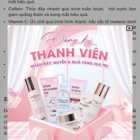
mắt hiệu quả.
Caffein: Thúc đẩy nhanh quá trình tuần hoàn, hút nước làm
giảm quầng thâm và bọng mắt hiệu quả.
Vitamin C: Ức chế quá trình hình thành hắc sắc tố melanin dưới
da, ngăn ngừa và làm mờ thâm quầng , dưỡng da vùng mắt
trắng sáng hơn. Cùng với đó, thúc đẩy quá trình sản xuất
collagen, cải thiện độ đàn hồi của da, giảm bớt vết chân chim
quanh mắt.
Vitamin E: Tăng cường sự dưỡng ẩm cho da vùng mắt luôn tươi
trẻ,mềm mượt và chống lão hóa da vùng mắt.
Collagen: Giúp cho làn da vùng mắt săn chắc, căng mịn và ngăn
ngừa làm giảm nếp nhăn, vết chân chim quanh mắt.
Hyaluronic acid: Tăng cường hiệu quả dưỡng ẩm giúp da luôn
mềm mại, căng mịn và tạo lớp màn bảo vệ da giúp xoa dịu tổn
thương trên làn da vùng mắt.
Sản phẩm kem trị thâm mắt phải có nguồn gốc rõ ràng
Để tránh xảy ra các tác dụng không mong muốn đối với làn da mắt
nhạy cảm và mỏng manh thì khi chọn kem trị quầng thâm bạn cần
chọn loại có nguồn gốc xuất xứ rõ ràng, sản phẩm của các thương
hiệu uy tín. Đặc biệt hơn nữa là sản phẩm kem trị thâm quầng phải
được cơ quan y tế kiểm duyệt về chất lượng.