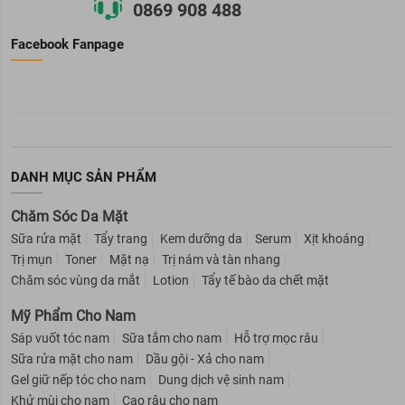
0869 908 488
Facebook Fanpage
DANH MỤC SẢN PHẨM
Chăm Sóc Da Mặt
Sữa rửa mặt
Tẩy trang
Kem dưỡng da
Serum
Xịt khoáng
Trị mụn
Toner
Mặt nạ
Trị nám và tàn nhang
Chăm sóc vùng da mắt
Lotion
Tẩy tế bào da chết mặt
Mỹ Phẩm Cho Nam
Sáp vuốt tóc nam
Sữa tắm cho nam
Hỗ trợ mọc râu
Sữa rửa mặt cho nam
Dầu gội - Xả cho nam
Gel giữ nếp tóc cho nam
Dung dịch vệ sinh nam
Khử mùi cho nam
Cạo râu cho nam