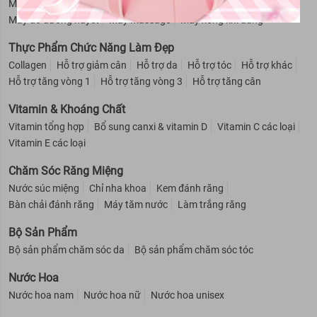
Máy đo SpO2
Máy đo huyết áp
Máy đo, que thử đường huyết
Máy đo đường huyết
Máy massage
Máy xông khí dung
Thực Phẩm Chức Năng Làm Đẹp
Collagen
Hỗ trợ giảm cân
Hỗ trợ da
Hỗ trợ tóc
Hỗ trợ khác
Hỗ trợ tăng vòng 1
Hỗ trợ tăng vòng 3
Hỗ trợ tăng cân
Vitamin & Khoáng Chất
Vitamin tổng hợp
Bổ sung canxi & vitamin D
Vitamin C các loại
Vitamin E các loại
Chăm Sóc Răng Miệng
Nước súc miệng
Chỉ nha khoa
Kem đánh răng
Bàn chải đánh răng
Máy tăm nước
Làm trắng răng
Bộ Sản Phẩm
Bộ sản phẩm chăm sóc da
Bộ sản phẩm chăm sóc tóc
Nước Hoa
Nước hoa nam
Nước hoa nữ
Nước hoa unisex