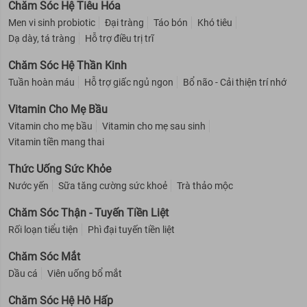
Chăm Sóc Hệ Tiêu Hóa
Men vi sinh probiotic
Đại tràng
Táo bón
Khó tiêu
Dạ dày, tá tràng
Hỗ trợ điều trị trĩ
Chăm Sóc Hệ Thần Kinh
Tuần hoàn máu
Hỗ trợ giấc ngủ ngon
Bổ não - Cải thiện trí nhớ
Vitamin Cho Mẹ Bầu
Vitamin cho mẹ bầu
Vitamin cho mẹ sau sinh
Vitamin tiền mang thai
Thức Uống Sức Khỏe
Nước yến
Sữa tăng cường sức khoẻ
Trà thảo mộc
Chăm Sóc Thận - Tuyến Tiền Liệt
Rối loạn tiểu tiện
Phì đại tuyến tiền liệt
Chăm Sóc Mắt
Dầu cá
Viên uống bổ mắt
Chăm Sóc Hệ Hô Hấp