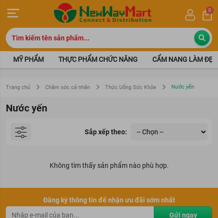
0
MỸ PHẨM
THỰC PHẨM CHỨC NĂNG
CẨM NANG LÀM ĐẸP
Nước yến
Trang chủ
Chăm sóc cá nhân
Thức Uống Sức Khỏe
Nước yến
Sắp xếp theo:
Không tìm thấy sản phẩm nào phù hợp.
Đăng ký thông tin để nhận ưu đãi sớm nhất
Gửi ngay