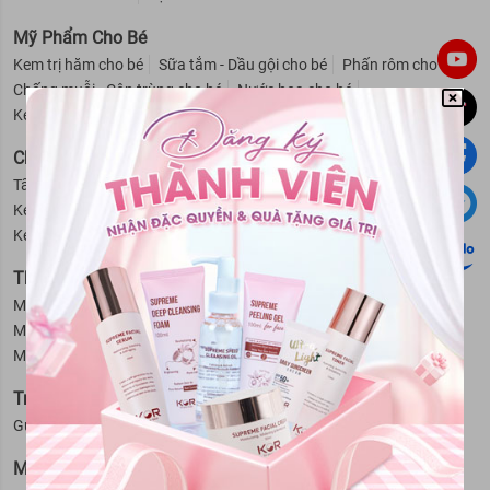
Mỹ Phẩm Cho Bé
Kem trị hăm cho bé
Sữa tắm - Dầu gội cho bé
Phấn rôm cho bé
Chống muỗi - Côn trùng cho bé
Nước hoa cho bé
Kem chống nắng - Dưỡng ẩm cho bé
Giữ ấm cho bé
Chăm Sóc Cơ Thể
Tẩy da chết
Kem dưỡng thể
Khử mùi
Kem chống nắng
Kem massage mặt
Kem trị thâm nách
Se khít lỗ chân lông
Kem tan mỡ bụng
Kem tẩy lông
Sữa tắm
Thiết Bị Làm Đẹp
Máy rửa mặt
Máy massage mặt
Dụng cụ cạo râu
Máy xông hơi mặt
Máy tẩy lông
Máy hút mụn
Máy masssage mặt
Máy theo dõi sức khoẻ
Trang Điểm
Gương mặt
Mắt
Môi
Nail - Móng
Dụng cụ trang điểm
Máy Theo Dõi Sức Khỏe