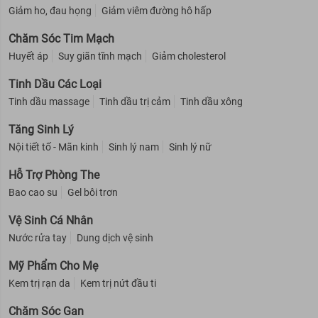
Giảm ho, đau họng
Giảm viêm đường hô hấp
Chăm Sóc Tim Mạch
Huyết áp
Suy giãn tĩnh mạch
Giảm cholesterol
Tinh Dầu Các Loại
Tinh dầu massage
Tinh dầu trị cảm
Tinh dầu xông
Tăng Sinh Lý
Nội tiết tố - Mãn kinh
Sinh lý nam
Sinh lý nữ
Hỗ Trợ Phòng The
Bao cao su
Gel bôi trơn
Vệ Sinh Cá Nhân
Nước rửa tay
Dung dịch vệ sinh
Mỹ Phẩm Cho Mẹ
Kem trị rạn da
Kem trị nứt đầu ti
Chăm Sóc Gan