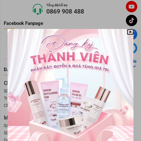
Tổng đài hỗ trợ
0869 908 488
Facebook Fanpage
DANH MỤC SẢN PHẨM
Chăm Sóc Da Mặt
Sữa rửa mặt
Tẩy trang
Kem dưỡng da
Serum
Xịt khoáng
Trị mụn
Toner
Mặt nạ
Trị nám và tàn nhang
Chăm sóc vùng da mắt
Lotion
Tẩy tế bào da chết mặt
Mỹ Phẩm Cho Nam
Sáp vuốt tóc nam
Sữa tắm cho nam
Hỗ trợ mọc râu
Sữa rửa mặt cho nam
Dầu gội - Xả cho nam
Gel giữ nếp tóc cho nam
Dung dịch vệ sinh nam