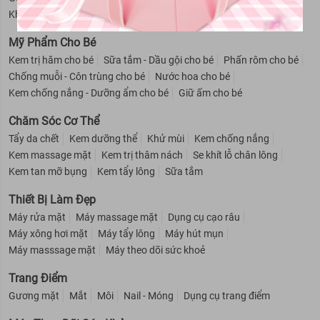
Khử mùi cho nam
Cạo râu cho nam
Mỹ Phẩm Cho Bé
Kem trị hăm cho bé
Sữa tắm - Dầu gội cho bé
Phấn rôm cho bé
Chống muỗi - Côn trùng cho bé
Nước hoa cho bé
Kem chống nắng - Dưỡng ẩm cho bé
Giữ ấm cho bé
Chăm Sóc Cơ Thể
Tẩy da chết
Kem dưỡng thể
Khử mùi
Kem chống nắng
Kem massage mặt
Kem trị thâm nách
Se khít lỗ chân lông
Kem tan mỡ bụng
Kem tẩy lông
Sữa tắm
Thiết Bị Làm Đẹp
Máy rửa mặt
Máy massage mặt
Dụng cụ cạo râu
Máy xông hơi mặt
Máy tẩy lông
Máy hút mụn
Máy masssage mặt
Máy theo dõi sức khoẻ
Trang Điểm
Gương mặt
Mắt
Môi
Nail - Móng
Dụng cụ trang điểm