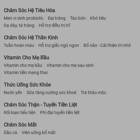
Chăm Sóc Hệ Tiêu Hóa
Men vi sinh probiotic
Đại tràng
Táo bón
Khó tiêu
Dạ dày, tá tràng
Hỗ trợ điều trị trĩ
Chăm Sóc Hệ Thần Kinh
Tuần hoàn máu
Hỗ trợ giấc ngủ ngon
Bổ não - Cải thiện trí nhớ
Vitamin Cho Mẹ Bầu
Vitamin cho mẹ bầu
Vitamin cho mẹ sau sinh
Vitamin tiền mang thai
Thức Uống Sức Khỏe
Nước yến
Sữa tăng cường sức khoẻ
Trà thảo mộc
Chăm Sóc Thận - Tuyến Tiền Liệt
Rối loạn tiểu tiện
Phì đại tuyến tiền liệt
Chăm Sóc Mắt
Dầu cá
Viên uống bổ mắt