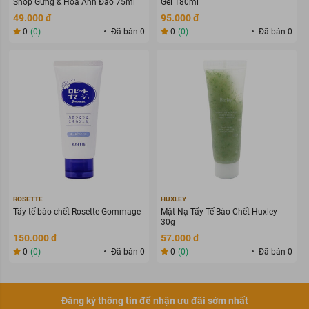
Shop Gừng & Hoa Anh Đào 75ml
Gel 180ml
49.000 đ
95.000 đ
0
(0)
Đã bán 0
0
(0)
Đã bán 0
ROSETTE
HUXLEY
Tẩy tế bào chết Rosette Gommage
Mặt Nạ Tẩy Tế Bào Chết Huxley
30g
150.000 đ
57.000 đ
0
(0)
Đã bán 0
0
(0)
Đã bán 0
Đăng ký thông tin để nhận ưu đãi sớm nhất