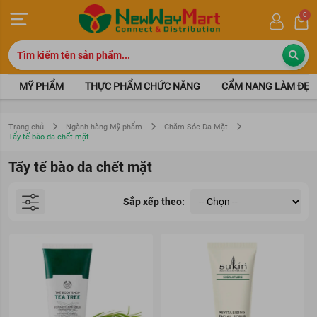
0
MỸ PHẨM
THỰC PHẨM CHỨC NĂNG
CẨM NANG LÀM ĐẸP
Trang chủ
Ngành hàng Mỹ phẩm
Chăm Sóc Da Mặt
Tẩy tế bào da chết mặt
Tẩy tế bào da chết mặt
Sắp xếp theo: