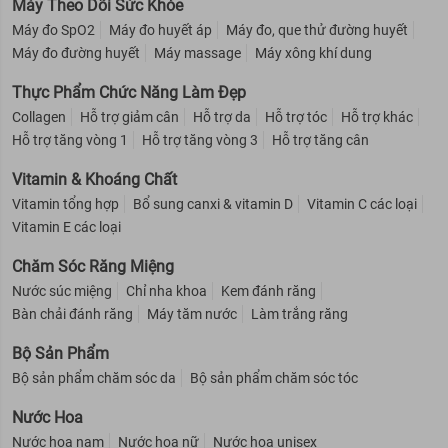
Máy Theo Dõi Sức Khỏe
Máy đo SpO2
Máy đo huyết áp
Máy đo, que thử đường huyết
Máy đo đường huyết
Máy massage
Máy xông khí dung
Thực Phẩm Chức Năng Làm Đẹp
Collagen
Hỗ trợ giảm cân
Hỗ trợ da
Hỗ trợ tóc
Hỗ trợ khác
Hỗ trợ tăng vòng 1
Hỗ trợ tăng vòng 3
Hỗ trợ tăng cân
Vitamin & Khoáng Chất
Vitamin tổng hợp
Bổ sung canxi & vitamin D
Vitamin C các loại
Vitamin E các loại
Chăm Sóc Răng Miệng
Nước súc miệng
Chỉ nha khoa
Kem đánh răng
Bàn chải đánh răng
Máy tăm nước
Làm trắng răng
Bộ Sản Phẩm
Bộ sản phẩm chăm sóc da
Bộ sản phẩm chăm sóc tóc
Nước Hoa
Nước hoa nam
Nước hoa nữ
Nước hoa unisex