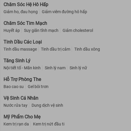
Chăm Sóc Hệ Hô Hấp
Giảm ho, đau họng
Giảm viêm đường hô hấp
Chăm Sóc Tim Mạch
Huyết áp
Suy giãn tĩnh mạch
Giảm cholesterol
Tinh Dầu Các Loại
Tinh dầu massage
Tinh dầu trị cảm
Tinh dầu xông
Tăng Sinh Lý
Nội tiết tố - Mãn kinh
Sinh lý nam
Sinh lý nữ
Hỗ Trợ Phòng The
Bao cao su
Gel bôi trơn
Vệ Sinh Cá Nhân
Nước rửa tay
Dung dịch vệ sinh
Mỹ Phẩm Cho Mẹ
Kem trị rạn da
Kem trị nứt đầu ti