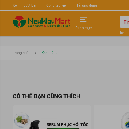
Kênh người bán
Cộng tác viên
Tải ứng dụng
Danh mục
Ichi
Nước 
Sữa r
Đơn hàng
Trang chủ
CÓ THỂ BẠN CŨNG THÍCH