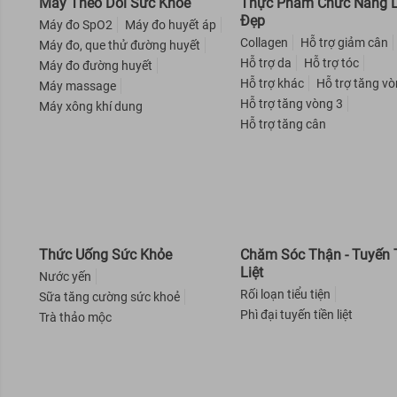
Máy Theo Dõi Sức Khỏe
Thực Phẩm Chức Năng
Đẹp
Máy đo SpO2
Máy đo huyết áp
Collagen
Hỗ trợ giảm cân
Máy đo, que thử đường huyết
Hỗ trợ da
Hỗ trợ tóc
Máy đo đường huyết
Hỗ trợ khác
Hỗ trợ tăng vo
Máy massage
Hỗ trợ tăng vòng 3
Máy xông khí dung
Hỗ trợ tăng cân
Thức Uống Sức Khỏe
Chăm Sóc Thận - Tuyến 
Liệt
Nước yến
Rối loạn tiểu tiện
Sữa tăng cường sức khoẻ
Phì đại tuyến tiền liệt
Trà thảo mộc