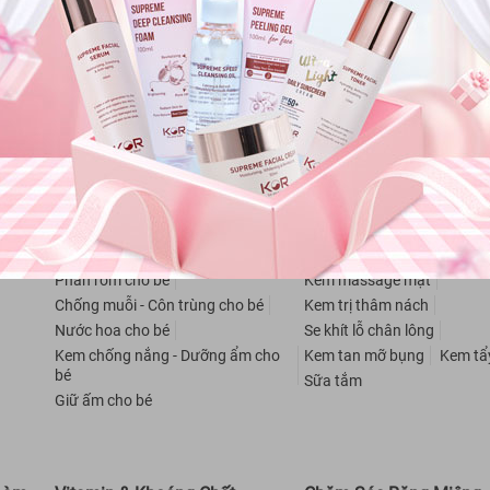
Mỹ Phẩm Cho Bé
Chăm Sóc Cơ Thể
Kem trị hăm cho bé
Tẩy da chết
Kem dưỡng t
Sữa tắm - Dầu gội cho bé
Khử mùi
Kem chống nắn
Phấn rôm cho bé
Kem massage mặt
Chống muỗi - Côn trùng cho bé
Kem trị thâm nách
Nước hoa cho bé
Se khít lỗ chân lông
Kem chống nắng - Dưỡng ẩm cho
Kem tan mỡ bụng
Kem tẩ
bé
Sữa tắm
Giữ ấm cho bé