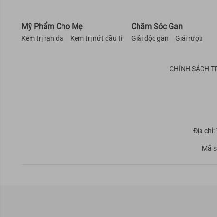
Mỹ Phẩm Cho Mẹ
Chăm Sóc Gan
Kem trị rạn da
Kem trị nứt đầu ti
Giải độc gan
Giải rượu
CHÍNH SÁCH T
Địa chỉ
Mã s