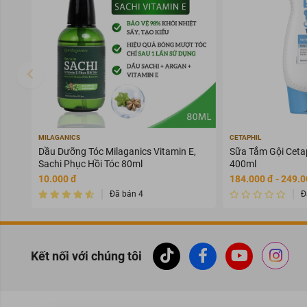
MILAGANICS
CETAPHIL
Dầu Dưỡng Tóc Milaganics Vitamin E,
Sữa Tắm Gội Cetap
Sachi Phục Hồi Tóc 80ml
400ml
10.000 đ
184.000 đ - 249.0
Đã bán 4
Đ
Kết nối với chúng tôi