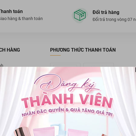
Thanh toán
Đổi trả hàng
iao hàng & thanh toán
Đổi trả trong vòng 07 
CH HÀNG
PHƯƠNG THỨC THANH TOÁN
nh
ền
PHƯƠNG THỨC VẬN CHUYỂN
ng
àng