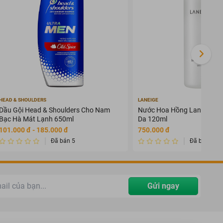
HEAD & SHOULDERS
LANEIGE
Dầu Gội Head & Shoulders Cho Nam
Nước Hoa Hồng Laneige D
Bạc Hà Mát Lạnh 650ml
Da 120ml
101.000 đ - 185.000 đ
750.000 đ
Đã bán 5
Đã bán 0
Gửi ngay