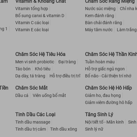
 Làm
Vitamin & Khoáng Chất
Chăm Sóc Răng Miệng
Vitamin tổng hợp
Nước súc miệng
Chỉ nha 
Bổ sung canxi & vitamin D
Kem đánh răng
Vitamin C các loại
Bàn chải đánh răng
̀ng 1
Vitamin E các loại
Máy tăm nước
Làm trắng
Chăm Sóc Hệ Tiêu Hóa
Chăm Sóc Hệ Thần Kin
Men vi sinh probiotic
Đại tràng
Tuần hoàn máu
Táo bón
Khó tiêu
Hỗ trợ giấc ngủ ngon
Dạ dày, tá tràng
Hỗ trợ điều trị trĩ
Bổ não - Cải thiện trí nhớ
Tiền
Chăm Sóc Mắt
Chăm Sóc Hệ Hô Hấp
Dầu cá
Viên uống bổ mắt
Giảm ho, đau họng
Giảm viêm đường hô hấp
Tinh Dầu Các Loại
Tăng Sinh Lý
Tinh dầu massage
Nội tiết tố - Mãn kinh
Sinh
Tinh dầu trị cảm
Tinh dầu xông
Sinh lý nữ