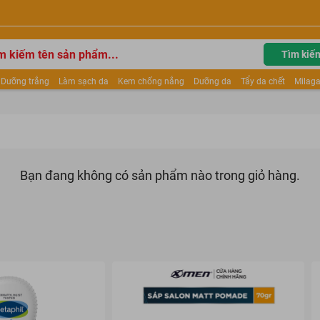
Tìm kiế
Dưỡng trắng
Làm sạch da
Kem chống nắng
Dưỡng da
Tẩy da chết
Milaga
tẩy trang
Kem trang điểm
Dưỡng trắng Dior
Mỹ phẩm
Mặt nạ
Tinh chất
ửa mặt
Kem Mộc Qua
Bạn đang không có sản phẩm nào trong giỏ hàng.