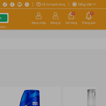
Tiếng Việt
Hỗ trợ người dùng
0
0
m
Đăng nhập
Đăng ký
Giỏ hàng
Thông báo
nics