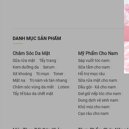
DANH MỤC SẢN PHẨM
Chăm Sóc Da Mặt
Mỹ Phẩm Cho Nam
Sữa rửa mặt
Tẩy trang
Sáp vuốt tóc nam
Kem dưỡng da
Serum
Sữa tắm cho nam
Xịt khoáng
Trị mụn
Toner
Hỗ trợ mọc râu
Mặt nạ
Trị nám và tàn nhang
Sữa rửa mặt cho nam
Chăm sóc vùng da mắt
Lotion
Dầu gội - Xả cho nam
Tẩy tế bào da chết mặt
Gel giữ nếp tóc cho nam
Dung dịch vệ sinh nam
Khử mùi cho nam
Cạo râu cho nam