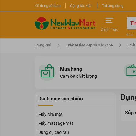
Kênh người bán
Cộng tác viên
Tải ứng dụng
Danh mục
Ichi
Nước 
Trang chủ
Thiết bị làm đẹp và sức khỏe
Thiết
Sữa r
Mua hàng
Cam kết chất lượng
Dụng
Danh mục sản phẩm
Sắp 
Máy rửa mặt
Máy massage mặt
Dụng cụ cạo râu