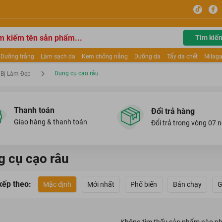
Tìm kiế
Dưỡng trắng
Làm sạch da
Kem chống nắng
Dưỡng da
Tẩy da chết
Milaga
tẩy trang
Kem trang điểm
Dưỡng trắng Dior
Mỹ phẩm
Mặt nạ
Tinh chất
Dụng cụ cạo râu
 Bị Làm Đẹp
ửa mặt
Kem Mộc Qua
Thanh toán
Đổi trả hàng
Giao hàng & thanh toán
Đổi trả trong vòng 07 
 cụ cạo râu
xếp theo:
Mặc định
Mới nhất
Phố biến
Bán chạy
G