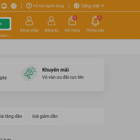
Tiếng Việt
Hỗ trợ người dùng
0
0
m
Đăng nhập
Đăng ký
Giỏ hàng
Thông báo
nics
Khuyến mãi
Vô vàn ưu đãi cực lớn
ngày
iá tăng dần
Giá giảm dần