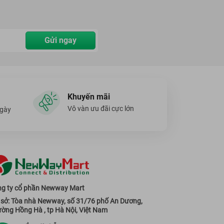
Gửi ngay
Khuyến mãi
Vô vàn ưu đãi cực lớn
ngày
g ty cổ phần Newway Mart
 sở: Tòa nhà Newway, số 31/76 phố An Dương,
ờng Hồng Hà , tp Hà Nội, Việt Nam