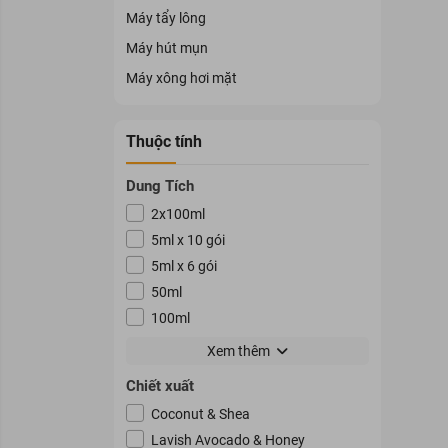
Máy tẩy lông
Máy hút mụn
Máy xông hơi mặt
Thuộc tính
Dung Tích
2x100ml
5ml x 10 gói
5ml x 6 gói
50ml
100ml
250ml
Xem thêm
230ml
Chiết xuất
400ml
Coconut & Shea
340g
Lavish Avocado & Honey