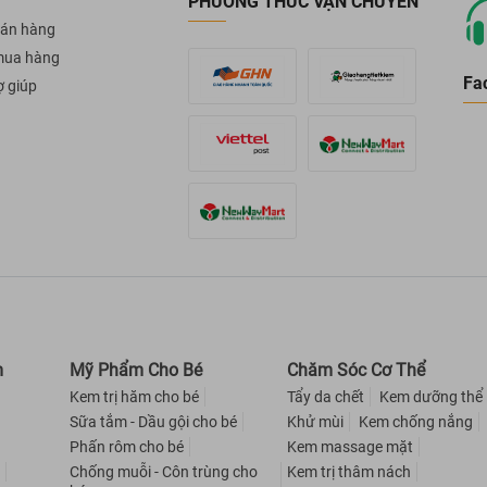
PHƯƠNG THỨC VẬN CHUYỂN
án hàng
mua hàng
Fa
ợ giúp
m
Mỹ Phẩm Cho Bé
Chăm Sóc Cơ Thể
Kem trị hăm cho bé
Tẩy da chết
Kem dưỡng thể
Sữa tắm - Dầu gội cho bé
Khử mùi
Kem chống nắng
Phấn rôm cho bé
Kem massage mặt
m
Chống muỗi - Côn trùng cho
Kem trị thâm nách