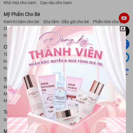
Khử mùi cho nam
Cạo râu cho nam
Mỹ Phẩm Cho Bé
Kem trị hăm cho bé
Sữa tắm - Dầu gội cho bé
Phấn rôm cho bé
Chống muỗi - Côn trùng cho bé
Nước hoa cho bé
Kem chống nắng - Dưỡng ẩm cho bé
Giữ ấm cho bé
Chăm Sóc Cơ Thể
Tẩy da chết
Kem dưỡng thể
Khử mùi
Kem chống nắng
Kem massage mặt
Kem trị thâm nách
Se khít lỗ chân lông
Kem tan mỡ bụng
Kem tẩy lông
Sữa tắm
Thiết Bị Làm Đẹp
Máy rửa mặt
Máy massage mặt
Dụng cụ cạo râu
Máy xông hơi mặt
Máy tẩy lông
Máy hút mụn
Máy masssage mặt
Máy theo dõi sức khoẻ
Trang Điểm
Gương mặt
Mắt
Môi
Nail - Móng
Dụng cụ trang điểm
Máy Theo Dõi Sức Khỏe