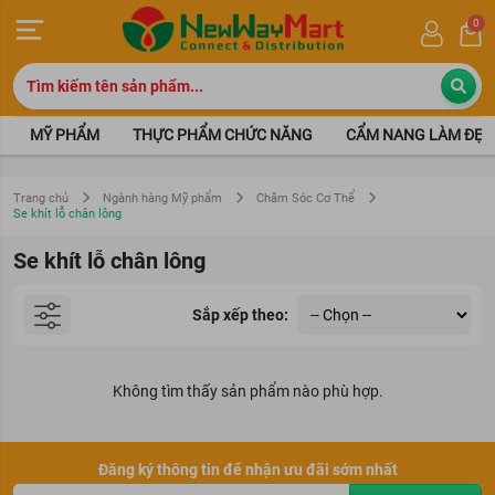
0
MỸ PHẨM
THỰC PHẨM CHỨC NĂNG
CẨM NANG LÀM ĐẸP
Trang chủ
Ngành hàng Mỹ phẩm
Chăm Sóc Cơ Thể
Se khít lỗ chân lông
Se khít lỗ chân lông
Sắp xếp theo:
Không tìm thấy sản phẩm nào phù hợp.
Đăng ký thông tin để nhận ưu đãi sớm nhất