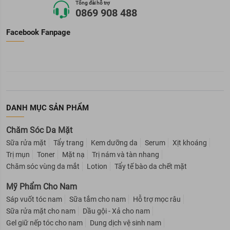
Tổng đài hỗ trợ
0869 908 488
Facebook Fanpage
DANH MỤC SẢN PHẨM
Chăm Sóc Da Mặt
Sữa rửa mặt
Tẩy trang
Kem dưỡng da
Serum
Xịt khoáng
Trị mụn
Toner
Mặt nạ
Trị nám và tàn nhang
Chăm sóc vùng da mắt
Lotion
Tẩy tế bào da chết mặt
Mỹ Phẩm Cho Nam
Sáp vuốt tóc nam
Sữa tắm cho nam
Hỗ trợ mọc râu
Sữa rửa mặt cho nam
Dầu gội - Xả cho nam
Gel giữ nếp tóc cho nam
Dung dịch vệ sinh nam