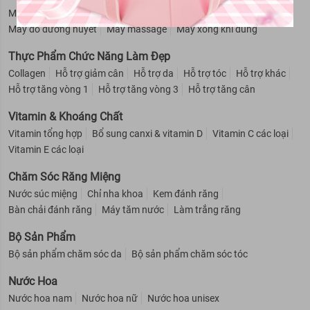
Máy đo SpO2
Máy đo huyết áp
Máy đo, que thử đường huyết
Máy đo đường huyết
Máy massage
Máy xông khí dung
Thực Phẩm Chức Năng Làm Đẹp
Collagen
Hỗ trợ giảm cân
Hỗ trợ da
Hỗ trợ tóc
Hỗ trợ khác
Hỗ trợ tăng vòng 1
Hỗ trợ tăng vòng 3
Hỗ trợ tăng cân
Vitamin & Khoáng Chất
Vitamin tổng hợp
Bổ sung canxi & vitamin D
Vitamin C các loại
Vitamin E các loại
Chăm Sóc Răng Miệng
Nước súc miệng
Chỉ nha khoa
Kem đánh răng
Bàn chải đánh răng
Máy tăm nước
Làm trắng răng
Bộ Sản Phẩm
Bộ sản phẩm chăm sóc da
Bộ sản phẩm chăm sóc tóc
Nước Hoa
Nước hoa nam
Nước hoa nữ
Nước hoa unisex