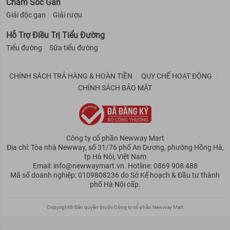
Chăm Sóc Gan
Giải độc gan
Giải rượu
Hỗ Trợ Điều Trị Tiểu Đường
Tiểu đường
Sữa tiểu đường
CHÍNH SÁCH TRẢ HÀNG & HOÀN TIỀN
QUY CHẾ HOẠT ĐỘNG
CHÍNH SÁCH BẢO MẬT
Công ty cổ phần Newway Mart
Địa chỉ: Tòa nhà Newway, số 31/76 phố An Dương, phường Hồng Hà,
tp Hà Nội, Việt Nam
Email: info@newwaymart.vn. Hotline: 0869 908 488
Mã số doanh nghiệp: 0109808236 do Sở Kế hoạch & Đầu tư thành
phố Hà Nội cấp.
Copyright© Bản quyền thuộc Công ty cổ phần Newway Mart