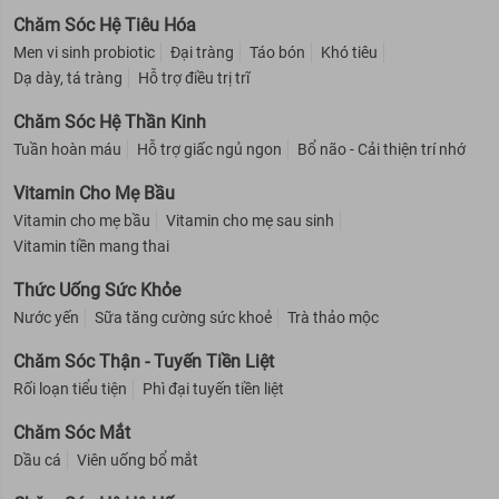
Chăm Sóc Hệ Tiêu Hóa
Men vi sinh probiotic
Đại tràng
Táo bón
Khó tiêu
Dạ dày, tá tràng
Hỗ trợ điều trị trĩ
Chăm Sóc Hệ Thần Kinh
Tuần hoàn máu
Hỗ trợ giấc ngủ ngon
Bổ não - Cải thiện trí nhớ
Vitamin Cho Mẹ Bầu
Vitamin cho mẹ bầu
Vitamin cho mẹ sau sinh
Vitamin tiền mang thai
Thức Uống Sức Khỏe
Nước yến
Sữa tăng cường sức khoẻ
Trà thảo mộc
Chăm Sóc Thận - Tuyến Tiền Liệt
Rối loạn tiểu tiện
Phì đại tuyến tiền liệt
Chăm Sóc Mắt
Dầu cá
Viên uống bổ mắt