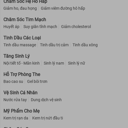
Chăm Sóc Hệ Hô Hấp
Giảm ho, đau họng
Giảm viêm đường hô hấp
Chăm Sóc Tim Mạch
Huyết áp
Suy giãn tĩnh mạch
Giảm cholesterol
Tinh Dầu Các Loại
Tinh dầu massage
Tinh dầu trị cảm
Tinh dầu xông
Tăng Sinh Lý
Nội tiết tố - Mãn kinh
Sinh lý nam
Sinh lý nữ
Hỗ Trợ Phòng The
Bao cao su
Gel bôi trơn
Vệ Sinh Cá Nhân
Nước rửa tay
Dung dịch vệ sinh
Mỹ Phẩm Cho Mẹ
Kem trị rạn da
Kem trị nứt đầu ti