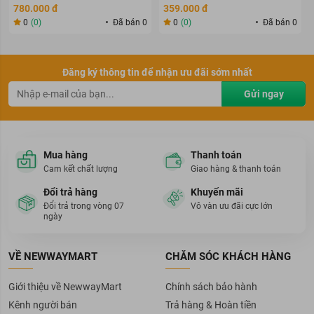
chất cho bà bầu (90 viên)
khoáng chất (30 viên)
780.000 đ
359.000 đ
0
(0)
Đã bán 0
0
(0)
Đã bán 0
Đăng ký thông tin để nhận ưu đãi sớm nhất
Gửi ngay
Mua hàng
Thanh toán
Cam kết chất lượng
Giao hàng & thanh toán
Đổi trả hàng
Khuyến mãi
Đổi trả trong vòng 07
Vô vàn ưu đãi cực lớn
ngày
VỀ NEWWAYMART
CHĂM SÓC KHÁCH HÀNG
Giới thiệu về NewwayMart
Chính sách bảo hành
Kênh người bán
Trả hàng & Hoàn tiền