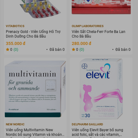
VITABIOTICS
OLIMP LABORATORIES
Prenacy Gold - Viên Uống Hỗ Trợ
Viên Sắt Chela-Ferr Forte Ba Lan
Dinh Dưỡng Cho Bà Bầu
Cho Bà Bầu
355.000 đ
280.000 đ
0
(0)
Đã bán 0
0
(0)
Đã bán 0
NEW NORDIC
DELPHARM GAILLARD
Viên uống Multivitamin New
Viên uống Elevit Bayer bổ sung
Nordic bổ sung Vitamin và khoáng
acid folic, sắt và các vitamin,