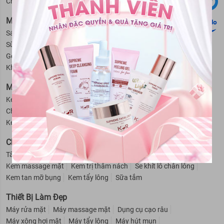
Chăm sóc vùng da mắt
Lotion
Tẩy tế bào da chết mặt
Mỹ Phẩm Cho Nam
Sáp vuốt tóc nam
Sữa tắm cho nam
Hỗ trợ mọc râu
Sữa rửa mặt cho nam
Dầu gội - Xả cho nam
Gel giữ nếp tóc cho nam
Dung dịch vệ sinh nam
Khử mùi cho nam
Cạo râu cho nam
Mỹ Phẩm Cho Bé
Kem trị hăm cho bé
Sữa tắm - Dầu gội cho bé
Phấn rôm cho bé
Chống muỗi - Côn trùng cho bé
Nước hoa cho bé
Kem chống nắng - Dưỡng ẩm cho bé
Giữ ấm cho bé
Chăm Sóc Cơ Thể
Tẩy da chết
Kem dưỡng thể
Khử mùi
Kem chống nắng
Kem massage mặt
Kem trị thâm nách
Se khít lỗ chân lông
Kem tan mỡ bụng
Kem tẩy lông
Sữa tắm
Thiết Bị Làm Đẹp
Máy rửa mặt
Máy massage mặt
Dụng cụ cạo râu
Máy xông hơi mặt
Máy tẩy lông
Máy hút mụn