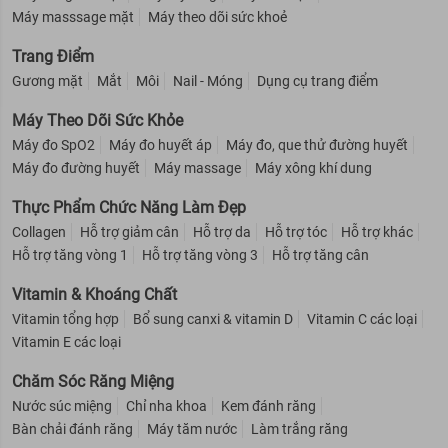
Máy masssage mặt
Máy theo dõi sức khoẻ
Trang Điểm
Gương mặt
Mắt
Môi
Nail - Móng
Dụng cụ trang điểm
Máy Theo Dõi Sức Khỏe
Máy đo SpO2
Máy đo huyết áp
Máy đo, que thử đường huyết
Máy đo đường huyết
Máy massage
Máy xông khí dung
Thực Phẩm Chức Năng Làm Đẹp
Collagen
Hỗ trợ giảm cân
Hỗ trợ da
Hỗ trợ tóc
Hỗ trợ khác
Hỗ trợ tăng vòng 1
Hỗ trợ tăng vòng 3
Hỗ trợ tăng cân
Vitamin & Khoáng Chất
Vitamin tổng hợp
Bổ sung canxi & vitamin D
Vitamin C các loại
Vitamin E các loại
Chăm Sóc Răng Miệng
Nước súc miệng
Chỉ nha khoa
Kem đánh răng
Bàn chải đánh răng
Máy tăm nước
Làm trắng răng