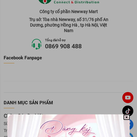
Công ty cổ phần Newway Mart
Trụ sở: Tòa nhà Newway, số 31/76 phố An
Dương, phường Hồng Hà , tp Hà Nội, Việt
Nam
Tổng đài hỗ trợ
0869 908 488
Facebook Fanpage
DANH MỤC SẢN PHẨM
Chăm Sóc Da Mặt
Sữa rửa mặt
Tẩy trang
Kem dưỡng da
Serum
Xịt khoáng
Trị mụn
Toner
Mặt nạ
Trị nám và tàn nhang