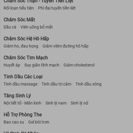
Chăm Sóc Thận - Tuyến Tiền Liệt
Rối loạn tiểu tiện
Phì đại tuyến tiền liệt
Chăm Sóc Mắt
Dầu cá
Viên uống bổ mắt
Chăm Sóc Hệ Hô Hấp
Giảm ho, đau họng
Giảm viêm đường hô hấp
Chăm Sóc Tim Mạch
Huyết áp
Suy giãn tĩnh mạch
Giảm cholesterol
Tinh Dầu Các Loại
Tinh dầu massage
Tinh dầu trị cảm
Tinh dầu xông
Tăng Sinh Lý
Nội tiết tố - Mãn kinh
Sinh lý nam
Sinh lý nữ
Hỗ Trợ Phòng The
Bao cao su
Gel bôi trơn