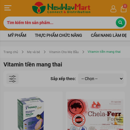
0
MỸ PHẨM
THỰC PHẨM CHỨC NĂNG
CẨM NANG LÀM ĐẸP
Vitamin tiền mang thai
Trang chủ
Mẹ và bé
Vitamin Cho Mẹ Bầu
Vitamin tiền mang thai
Sắp xếp theo: