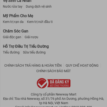
Vệ Sinh Cá Nhân
Nước rửa tay
Dung dịch vệ sinh
Mỹ Phẩm Cho Mẹ
Kem trị rạn da
Kem trị nứt đầu ti
Chăm Sóc Gan
Giải độc gan
Giải rượu
Hỗ Trợ Điều Trị Tiểu Đường
Tiểu đường
Sữa tiểu đường
CHÍNH SÁCH TRẢ HÀNG & HOÀN TIỀN
QUY CHẾ HOẠT ĐỘNG
CHÍNH SÁCH BẢO MẬT
Công ty cổ phần Newway Mart
Địa chỉ: Tòa nhà Newway, số 31/76 phố An Dương, phường Hồng Hà,
tp Hà Nội, Việt Nam