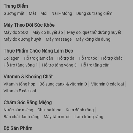
Trang Điểm
Gương mặt
Mắt
Môi
Nail - Móng
Dụng cụ trang điểm
Máy Theo Dõi Sức Khỏe
Máy đo SpO2
Máy đo huyết áp
Máy đo, que thử đường huyết
Máy đo đường huyết
Máy massage
Máy xông khí dung
Thực Phẩm Chức Năng Làm Đẹp
Collagen
Hỗ trợ giảm cân
Hỗ trợ da
Hỗ trợ tóc
Hỗ trợ khác
Hỗ trợ tăng vòng 1
Hỗ trợ tăng vòng 3
Hỗ trợ tăng cân
Vitamin & Khoáng Chất
Vitamin tổng hợp
Bổ sung canxi & vitamin D
Vitamin C các loại
Vitamin E các loại
Chăm Sóc Răng Miệng
Nước súc miệng
Chỉ nha khoa
Kem đánh răng
Bàn chải đánh răng
Máy tăm nước
Làm trắng răng
Bộ Sản Phẩm