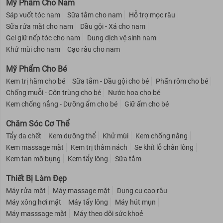
Mỹ Phẩm Cho Nam
Sáp vuốt tóc nam
Sữa tắm cho nam
Hỗ trợ mọc râu
Sữa rửa mặt cho nam
Dầu gội - Xả cho nam
Gel giữ nếp tóc cho nam
Dung dịch vệ sinh nam
Khử mùi cho nam
Cạo râu cho nam
Mỹ Phẩm Cho Bé
Kem trị hăm cho bé
Sữa tắm - Dầu gội cho bé
Phấn rôm cho bé
Chống muỗi - Côn trùng cho bé
Nước hoa cho bé
Kem chống nắng - Dưỡng ẩm cho bé
Giữ ấm cho bé
Chăm Sóc Cơ Thể
Tẩy da chết
Kem dưỡng thể
Khử mùi
Kem chống nắng
Kem massage mặt
Kem trị thâm nách
Se khít lỗ chân lông
Kem tan mỡ bụng
Kem tẩy lông
Sữa tắm
Thiết Bị Làm Đẹp
Máy rửa mặt
Máy massage mặt
Dụng cụ cạo râu
Máy xông hơi mặt
Máy tẩy lông
Máy hút mụn
Máy masssage mặt
Máy theo dõi sức khoẻ