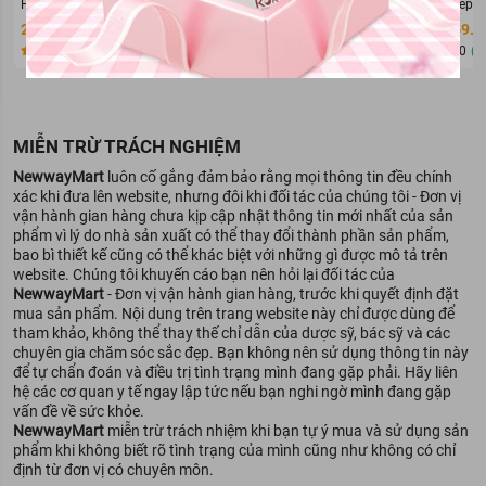
Peeling Gel 100ml
Kit - Bộ mỹ phẩm du lịch KOR
Deep C
283.000 đ
108.000 đ
269.0
0
(0)
Đã bán 3589875
0
(0)
Đã bán 3456435
0
(0
MIỄN TRỪ TRÁCH NGHIỆM
NewwayMart
luôn cố gắng đảm bảo rằng mọi thông tin đều chính
xác khi đưa lên website, nhưng đôi khi đối tác của chúng tôi - Đơn vị
vận hành gian hàng chưa kịp cập nhật thông tin mới nhất của sản
phẩm vì lý do nhà sản xuất có thể thay đổi thành phần sản phẩm,
bao bì thiết kế cũng có thể khác biệt với những gì được mô tả trên
website. Chúng tôi khuyến cáo bạn nên hỏi lại đối tác của
Mục đích sử dụng:
NewwayMart
- Đơn vị vận hành gian hàng, trước khi quyết định đặt
mua sản phẩm. Nội dung trên trang website này chỉ được dùng để
Bạn tìm kiếm sự bảo vệ tuyệt đối, đặc biệt cho những trường
tham khảo, không thể thay thế chỉ dẫn của dược sỹ, bác sỹ và các
hợp mắc các bệnh phụ khoa do nấm và vi khuẩn.
chuyên gia chăm sóc sắc đẹp. Bạn không nên sử dụng thông tin này
để tự chẩn đoán và điều trị tình trạng mình đang gặp phải. Hãy liên
Vệ sinh vùng kín hàng ngày, đặc biệt trong thời kỳ kinh
hệ các cơ quan y tế ngay lập tức nếu bạn nghi ngờ mình đang gặp
nguyệt, quá trình mang thai và sau sinh.
vấn đề về sức khỏe.
NewwayMart
miễn trừ trách nhiệm khi bạn tự ý mua và sử dụng sản
Hỗ trợ cải thiện các bệnh viêm nhiễm phụ khoa như: viêm âm
phẩm khi không biết rõ tình trạng của mình cũng như không có chỉ
đạo, âm hộ, khí hư, huyết trắng, nấm,…
định từ đơn vị có chuyên môn.
Phòng chống và ngăn ngừa vi khuẩn gây viêm nhiễm, nấm