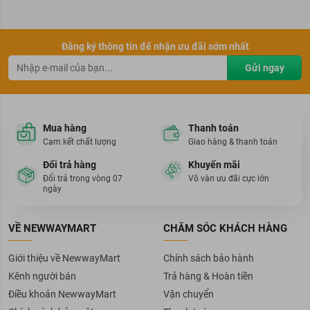
ngứa.
Sau khi chơi thể dục, thể thao, và những trường hợp có nguy
cơ tiếp xúc nhiều với vi khuẩn.
Đăng ký thông tin để nhận ưu đãi sớm nhất
Thích hợp cho mọi lứa tuổi.
Gửi ngay
Ưu thế nổi bật:
Chiết xuất cỏ xạ hương và cây xô thơm
giúp kháng
khuẩn, bảo vệ tuyệt đối khỏi vi khuẩn.
Mua hàng
Thanh toán
Cam kết chất lượng
Giao hàng & thanh toán
Với các
phân tử chống mùi
, cho hiệu quả ngăn chặn mùi
hôi khó chịu.
Đổi trả hàng
Khuyến mãi
Độ pH5
– Công thức duy trì cân bằng sinh lý tự nhiên của cơ
Đổi trả trong vòng 07
Vô vàn ưu đãi cực lớn
thể.
ngày
Độ an toàn:
VỀ NEWWAYMART
CHĂM SÓC KHÁCH HÀNG
An toàn cho mọi làn da kể cả làn da nhạy cảm nhất.
Giới thiệu về NewwayMart
Chính sách bảo hành
Chilly được chứng nhận an toàn và khuyến nghị sử dụng bởi
Hiệp hội bác sỹ phụ khoa Italy.
Kênh người bán
Trả hàng & Hoàn tiền
Không gây kích ứng
Điều khoản NewwayMart
Vận chuyển