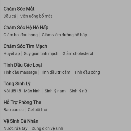
Chăm Sóc Mắt
Dầu cá
Viên uống bổ mắt
Chăm Sóc Hệ Hô Hấp
Giảm ho, đau họng
Giảm viêm đường hô hấp
Chăm Sóc Tim Mạch
Huyết áp
Suy giãn tĩnh mạch
Giảm cholesterol
Tinh Dầu Các Loại
Tinh dầu massage
Tinh dầu trị cảm
Tinh dầu xông
Tăng Sinh Lý
Nội tiết tố - Mãn kinh
Sinh lý nam
Sinh lý nữ
Hỗ Trợ Phòng The
Bao cao su
Gel bôi trơn
Vệ Sinh Cá Nhân
Nước rửa tay
Dung dịch vệ sinh