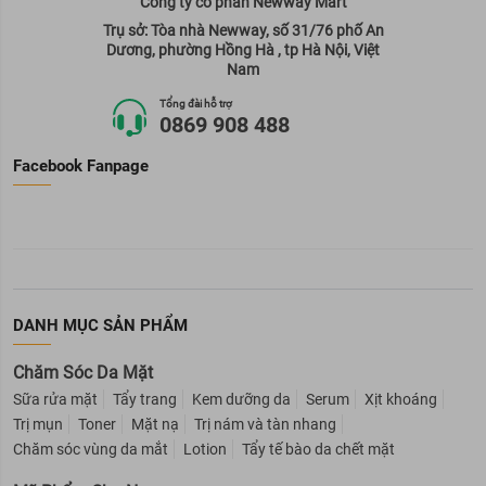
Công ty cổ phần Newway Mart
Trụ sở: Tòa nhà Newway, số 31/76 phố An
Dương, phường Hồng Hà , tp Hà Nội, Việt
Nam
Tổng đài hỗ trợ
0869 908 488
Facebook Fanpage
DANH MỤC SẢN PHẨM
Chăm Sóc Da Mặt
Sữa rửa mặt
Tẩy trang
Kem dưỡng da
Serum
Xịt khoáng
Trị mụn
Toner
Mặt nạ
Trị nám và tàn nhang
Chăm sóc vùng da mắt
Lotion
Tẩy tế bào da chết mặt