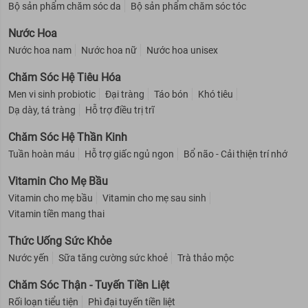
Bộ sản phẩm chăm sóc da
Bộ sản phẩm chăm sóc tóc
Nước Hoa
Nước hoa nam
Nước hoa nữ
Nước hoa unisex
Chăm Sóc Hệ Tiêu Hóa
Men vi sinh probiotic
Đại tràng
Táo bón
Khó tiêu
Dạ dày, tá tràng
Hỗ trợ điều trị trĩ
Chăm Sóc Hệ Thần Kinh
Tuần hoàn máu
Hỗ trợ giấc ngủ ngon
Bổ não - Cải thiện trí nhớ
Vitamin Cho Mẹ Bầu
Vitamin cho mẹ bầu
Vitamin cho mẹ sau sinh
Vitamin tiền mang thai
Thức Uống Sức Khỏe
Nước yến
Sữa tăng cường sức khoẻ
Trà thảo mộc
Chăm Sóc Thận - Tuyến Tiền Liệt
Rối loạn tiểu tiện
Phì đại tuyến tiền liệt