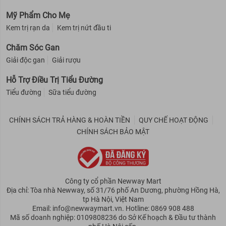
Mỹ Phẩm Cho Mẹ
Kem trị rạn da
Kem trị nứt đầu ti
Chăm Sóc Gan
Giải độc gan
Giải rượu
Hỗ Trợ Điều Trị Tiểu Đường
Tiểu đường
Sữa tiểu đường
CHÍNH SÁCH TRẢ HÀNG & HOÀN TIỀN
QUY CHẾ HOẠT ĐỘNG
CHÍNH SÁCH BẢO MẬT
Công ty cổ phần Newway Mart
Địa chỉ: Tòa nhà Newway, số 31/76 phố An Dương, phường Hồng Hà,
tp Hà Nội, Việt Nam
Email: info@newwaymart.vn. Hotline: 0869 908 488
Mã số doanh nghiệp: 0109808236 do Sở Kế hoạch & Đầu tư thành