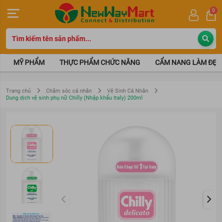
0
MỸ PHẨM
THỰC PHẨM CHỨC NĂNG
CẨM NANG LÀM ĐẸP
Trang chủ
Chăm sóc cá nhân
Vệ Sinh Cá Nhân
Dung dịch vệ sinh phụ nữ Chilly (Nhập khẩu Italy) 200ml