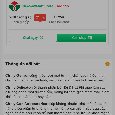
NewwayMart Store
Báo cáo
5 (38 đánh giá )
15.25%
18
Đánh giá
Phản hồi chat
Chat ngay
Xem shop
Thông tin nổi bật
Chilly Gel
với công thức tươi mát từ tinh chất bạc hà đem lại
cho bạn cảm giác se lạnh, sạch sẽ và an toàn từ thiên nhiên.
Chilly Delicato
với thành phần Lô Hội & Hạt Phỉ giúp làm sạch
dịu nhẹ đồng thời dưỡng ẩm, mang lại cảm giác mềm mại, giảm
khô rát cho làn da nhạy cảm.
Chilly Con Antibatterico
giúp kháng khuẩn, khử mùi tối đa từ
hàng triệu phân tử chống mùi và hỗ trợ cải thiện hiệu quả các
bệnh nhiễm phụ khoa để bạn thêm tự tin, tươi trẻ và khỏe mạnh