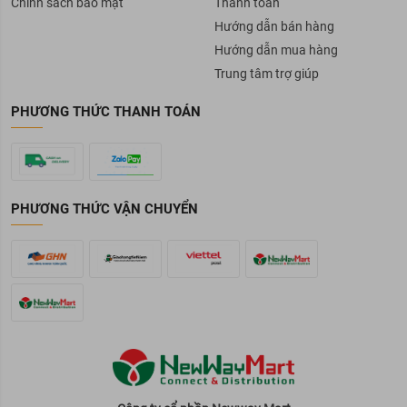
Không chứa paraben
Chính sách bảo mật
Thanh toán
Hướng dẫn bán hàng
Không phthalate
Hướng dẫn mua hàng
Bảo quản:
Trung tâm trợ giúp
Bảo quản nơi khô ráo, thoáng mát.
PHƯƠNG THỨC THANH TOÁN
Tránh ánh nắng trực tiếp, nơi có nhiệt độ cao hoặc ẩm ướt.
Đậy nắp kín sau khi sử dụng.
PHƯƠNG THỨC VẬN CHUYỂN