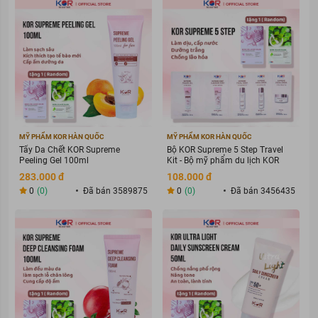
khô rát cho làn da nhạy cảm.
MỸ PHẨM KOR HÀN QUỐC
MỸ PHẨM KOR HÀN QUỐC
Tẩy Da Chết KOR Supreme
Bộ KOR Supreme 5 Step Travel
Peeling Gel 100ml
Kit - Bộ mỹ phẩm du lịch KOR
283.000 đ
108.000 đ
0
(0)
Đã bán 3589875
0
(0)
Đã bán 3456435