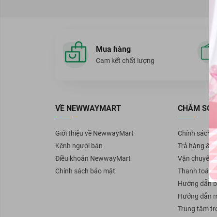
HAIRBURST
Vĩnh Phúc
Mise en scène
Thừa Thiên - Huế
OGX
Hải Phòng
Mua hàng
CETAPHIL
Hải Dương
Cam kết chất lượng
L'OREAL
Thái Bình
SOME BY MI
Hà Giang
L'Oreal Professionnel
Tuyên Quang
DOUBLE RICH
Phú Thọ
VỀ NEWWAYMART
CHĂM SÓC
Dr-FORHAIR
Quảng Ninh
BareSoul
Nam Định
Giới thiệu về NewwayMart
Chính sách 
Ellips
Hà Nam
Kênh người bán
Trả hàng & H
Sunsilk
Ninh Bình
Điều khoản NewwayMart
Vận chuyển
Head & Shoulders
Thanh Hóa
Chính sách bảo mật
Thanh toán
GIRLZ ONLY
Nghệ An
Hướng dẫn b
KUMANO
Hà Tĩnh
Hướng dẫn 
Batiste
Quảng Bình
Trung tâm tr
50 Megumi
Quảng Trị