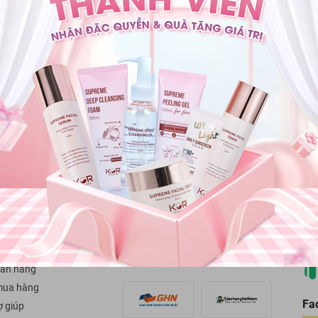
Thanh toán
Đổi trả hàng
Giao hàng & thanh toán
Đổi trả trong vòng 07 
 KHÁCH HÀNG
PHƯƠNG THỨC THANH TOÁN
bảo hành
Côn
oàn tiền
Trụ
phư
PHƯƠNG THỨC VẬN CHUYỂN
án hàng
mua hàng
Fa
ợ giúp