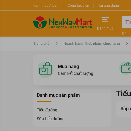
Kênh người bán
Cộng tác viên
Tải ứng dụng
Danh mục
Ichi
Nước 
Trang chủ
Ngành hàng Thực phẩm chức năng
Sữa r
Mua hàng
Cam kết chất lượng
Tiể
Danh mục sản phẩm
Sắp 
Tiểu đường
Sữa tiểu đường