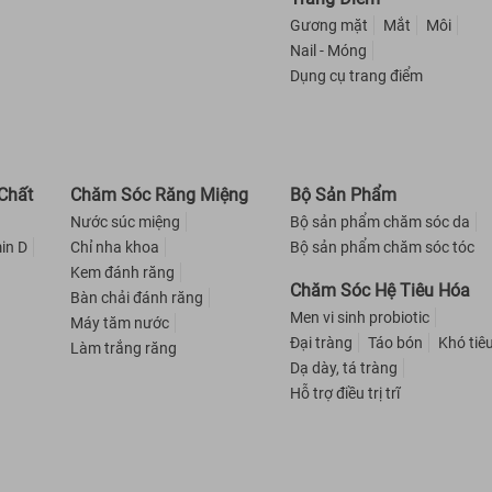
Gương mặt
Mắt
Môi
Nail - Móng
Dụng cụ trang điểm
Chất
Chăm Sóc Răng Miệng
Bộ Sản Phẩm
Nước súc miệng
Bộ sản phẩm chăm sóc da
in D
Chỉ nha khoa
Bộ sản phẩm chăm sóc tóc
Kem đánh răng
Chăm Sóc Hệ Tiêu Hóa
Bàn chải đánh răng
Men vi sinh probiotic
Máy tăm nước
Đại tràng
Táo bón
Khó tiê
Làm trắng răng
Dạ dày, tá tràng
Hỗ trợ điều trị trĩ