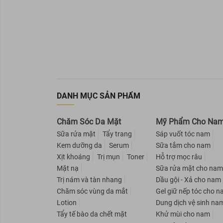
CLEAR
Bình Phước
PANTENE
Tây Ninh
VICHY
Đắk Nông
Reen
Quảng Ngãi
Lab Nature
Quảng Nam
Organic Shop
Thái Nguyên
Bigen
Bắc Kạn
DANH MỤC SẢN PHẨM
Purité By Prôvence
Cao Bằng
NARIS COSMETICS
Lạng Sơn
Chăm Sóc Da Mặt
Mỹ Phẩm Cho Na
AVATAR
Bắc Giang
Sữa rửa mặt
Tẩy trang
Sáp vuốt tóc nam
Rejoice
Bắc Ninh
Kem dưỡng da
Serum
Sữa tắm cho nam
DUCRAY
Hậu Giang
Xịt khoáng
Trị mụn
Toner
Hỗ trợ mọc râu
Nuxe
Cà Mau
Mặt nạ
Sữa rửa mặt cho na
SEBAMED
Bạc Liêu
Trị nám và tàn nhang
Dầu gội - Xả cho nam
Beautylabo
Bình Thuận
Chăm sóc vùng da mắt
Gel giữ nếp tóc cho 
EVOLUDERM
Lotion
Dung dịch vệ sinh na
Kon Tum
Tẩy tế bào da chết mặt
Khử mùi cho nam
Eucerin
Phú Yên