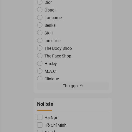
Dior
Obagi
Lancome
Senka
SK II
Innisfree
The Body Shop
The Face Shop
Huxley
M.A.C
Clinique
Thu gọn
Dove
DHC
InnerB
Nơi bán
Milaganics
Olay
Hà Nội
Cléo
Hồ Chí Minh