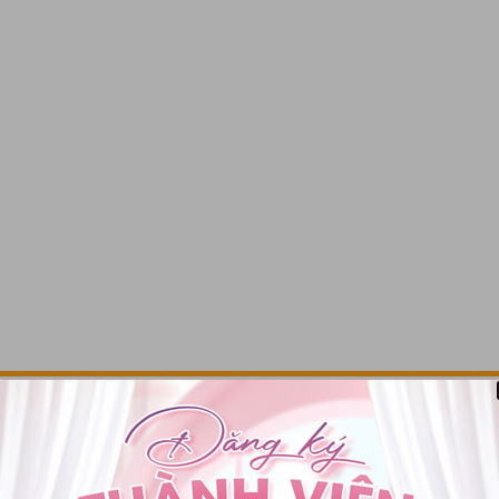
Kết nối với chúng tôi
ận ưu đãi sớm nhất