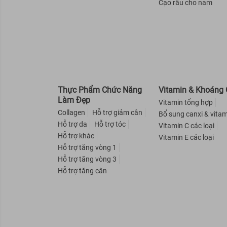
Cạo râu cho nam
OXY
Ninh Thuận
AISHITOTO
Bình Định
Liese
Yên Bái
Herbal Essences
Lai Châu
Old Spice
Điện Biên
Love Beauty And Planet
Sơn La
X-Men
Hòa Bình
Thực Phẩm Chức Năng
Vitamin & Khoáng 
Hasi Kokeshi
Hưng Yên
Làm Đẹp
Vitamin tổng hợp
Colab
Lào Cai
Collagen
Hỗ trợ giảm cân
Bổ sung canxi & vitam
Superfood Lab
Hỗ trợ da
Hỗ trợ tóc
Vitamin C các loại
Hỗ trợ khác
ORGANIST
Vitamin E các loại
Hỗ trợ tăng vòng 1
Curél
Hỗ trợ tăng vòng 3
Elastine
Hỗ trợ tăng cân
X-Men For Boss
Michiru
Dr-Groot
Mamonde