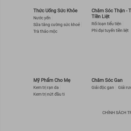
Pelican
HATOMUGI
Thức Uống Sức Khỏe
Chăm Sóc Thận - 
Tiền Liệt
EtiaXil
Nước yến
Rối loạn tiểu tiện
Angel's Liquid
Sữa tăng cường sức khoẻ
Phì đại tuyến tiền liệt
Trà thảo mộc
Exclusive Cosmetic
VASELINE
Sunplay
Fixderma
Bioré
Tesori d'Oriente
PAULA'S CHOICE
Mỹ Phẩm Cho Mẹ
Chăm Sóc Gan
NIVEA
Kem trị rạn da
Giải độc gan
Giải r
LA ROCHE-POSAY
Kem trị nứt đầu ti
Re:p
ST.IVES
CHÍNH SÁCH T
A-DERMA
Altruist
Cure