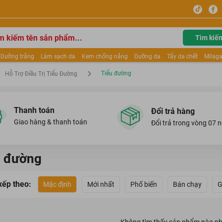
Tìm kiế
Dưỡng trắng
Làm sạch da
Kem chống nắng
Dưỡng da
Tẩy da chết
Milaga
tẩy trang
Kem trang điểm
Dưỡng trắng Dior
Mỹ phẩm
Mặt nạ
Tinh chất
Tiểu đường
Hỗ Trợ Điều Trị Tiểu Đường
ửa mặt
Kem Mộc Qua
Thanh toán
Đổi trả hàng
Giao hàng & thanh toán
Đổi trả trong vòng 07 
u đường
xếp theo:
Mặc định
Mới nhất
Phố biến
Bán chạy
G