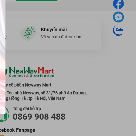
Khuyến mãi
Vô vàn ưu đãi cực lớn
ngày
g ty cổ phần Newway Mart
 sở: Tòa nhà Newway, số 31/76 phố An Dương,
ờng Hồng Hà , tp Hà Nội, Việt Nam
Tổng đài hỗ trợ
0869 908 488
cebook Fanpage