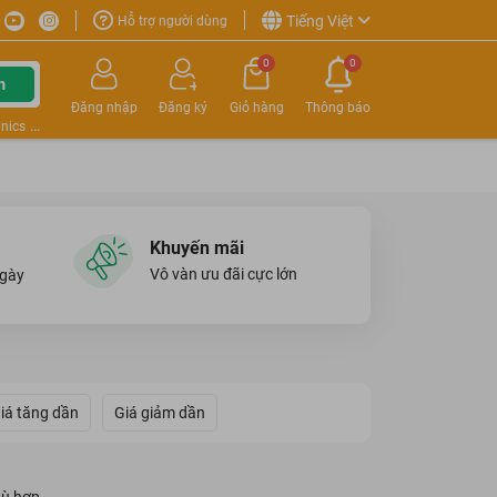
Tiếng Việt
Hỗ trợ người dùng
0
0
m
Đăng nhập
Đăng ký
Giỏ hàng
Thông báo
nics
Khuyến mãi
Vô vàn ưu đãi cực lớn
ngày
iá tăng dần
Giá giảm dần