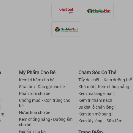
m
Mỹ Phẩm Cho Bé
Chăm Sóc Cơ Thể
Kem trị hăm cho bé
Tẩy da chết
Kem dưỡng thể
Sữa tắm - Dầu gội cho bé
Khử mùi
Kem chống nắng
Phấn rôm cho bé
Kem massage mặt
m
Chống muỗi - Côn trùng cho
Kem trị thâm nách
bé
Se khít lỗ chân lông
Nước hoa cho bé
nam
Kem tan mỡ bụng
Kem chống nắng - Dưỡng ẩm
m
Kem tẩy lông
Sữa tắm
cho bé
Giữ ấm cho bé
Trang Điểm