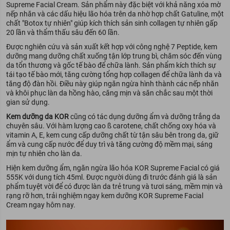
Supreme Facial Cream. Sản phẩm này đặc biệt với khả năng xóa mờ
nếp nhăn và các dấu hiệu lão hóa trên da nhờ hợp chất Gatuline, một
chất "Botox tự nhiên" giúp kích thích sản sinh collagen tự nhiên gấp
20 lần và thẩm thấu sâu đến 60 lần.
Được nghiên cứu và sản xuất kết hợp với công nghệ 7 Peptide, kem
dưỡng mang dưỡng chất xuống tận lớp trung bì, chăm sóc đến vùng
da tổn thương và gốc tế bào để chữa lành. Sản phẩm kích thích sự
tái tạo tế bào mới, tăng cường tổng hợp collagen để chữa lành da và
tăng độ đàn hồi. Điều này giúp ngăn ngừa hình thành các nếp nhăn
và khôi phục làn da hồng hào, căng mịn và săn chắc sau một thời
gian sử dụng.
Kem dưỡng da KOR
cũng có tác dụng dưỡng ẩm và dưỡng trắng da
chuyên sâu. Với hàm lượng cao ß carotene, chất chống oxy hóa và
vitamin A, E, kem cung cấp dưỡng chất từ tận sâu bên trong da, giữ
ẩm và cung cấp nước để duy trì và tăng cường độ mềm mại, sáng
mịn tự nhiên cho làn da.
Hiện kem dưỡng ẩm, ngăn ngừa lão hóa KOR Supreme Facial có giá
555K với dung tích 45ml. Được người dùng đi trước đánh giá là sản
phẩm tuyệt vời để có được làn da trẻ trung và tươi sáng, mềm mịn và
rạng rỡ hơn, trải nghiệm ngay kem dưỡng KOR Supreme Facial
Cream ngay hôm nay.