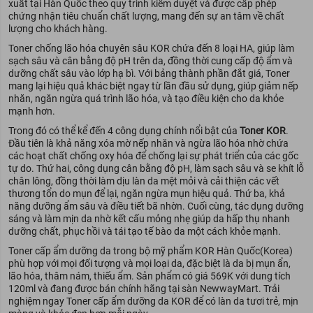
xuất tại Hàn Quốc theo quy trình kiểm duyệt và được cấp phép
chứng nhận tiêu chuẩn chất lượng, mang đến sự an tâm về chất
lượng cho khách hàng.
Toner chống lão hóa chuyên sâu KOR chứa đến 8 loại HA, giúp làm
sạch sâu và cân bằng độ pH trên da, đồng thời cung cấp độ ẩm và
dưỡng chất sâu vào lớp hạ bì. Với bảng thành phần đắt giá, Toner
mang lại hiệu quả khác biệt ngay từ lần đầu sử dụng, giúp giảm nếp
nhăn, ngăn ngừa quá trình lão hóa, và tạo điều kiện cho da khỏe
mạnh hơn.
Trong đó có thể kể đến 4 công dụng chính nổi bật của
Toner KOR
.
Đầu tiên là khả năng xóa mờ nếp nhăn và ngừa lão hóa nhờ chứa
các hoạt chất chống oxy hóa để chống lại sự phát triển của các gốc
tự do. Thứ hai, công dụng cân bằng độ pH, làm sạch sâu và se khít lỗ
chân lông, đồng thời làm dịu làn da mệt mỏi và cải thiện các vết
thương tổn do mụn để lại, ngăn ngừa mụn hiệu quả. Thứ ba, khả
năng dưỡng ẩm sâu và điều tiết bã nhờn. Cuối cùng, tác dụng dưỡng
sáng và làm mịn da nhờ kết cấu mỏng nhẹ giúp da hấp thụ nhanh
dưỡng chất, phục hồi và tái tạo tế bào da một cách khỏe mạnh.
Toner cấp ẩm dưỡng da trong bộ mỹ phẩm KOR Hàn Quốc(Korea)
phù hợp với mọi đối tượng và mọi loại da, đặc biệt là da bị mụn ẩn,
lão hóa, thâm nám, thiếu ẩm. Sản phẩm có giá 569K với dung tích
120ml và đang được bán chính hãng tại sàn NewwayMart. Trải
nghiệm ngay Toner cấp ẩm dưỡng da KOR để có làn da tươi trẻ, mịn