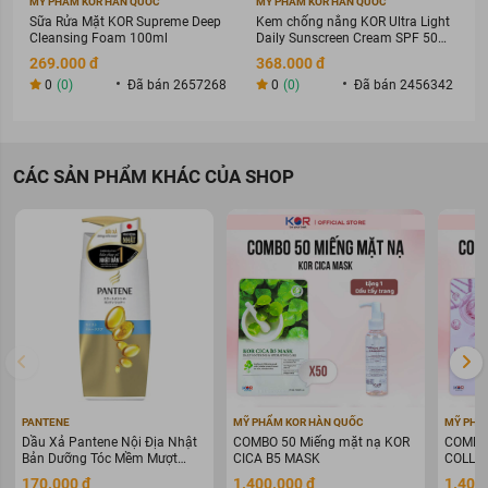
MỸ PHẨM KOR HÀN QUỐC
MỸ PHẨM KOR HÀN QUỐC
Sữa Rửa Mặt KOR Supreme Deep
Kem chống nắng KOR Ultra Light
Cleansing Foam 100ml
Daily Sunscreen Cream SPF 50+
PA ++++
269.000 đ
368.000 đ
0
(0)
Đã bán 2657268
0
(0)
Đã bán 2456342
CÁC SẢN PHẨM KHÁC CỦA SHOP
PANTENE
MỸ PHẨM KOR HÀN QUỐC
MỸ PHẨ
Dầu Xả Pantene Nội Địa Nhật
COMBO 50 Miếng mặt nạ KOR
COMBO 
Bản Dưỡng Tóc Mềm Mượt
CICA B5 MASK
COLLAG
400g
WARIN
170.000 đ
1.400.000 đ
1.400