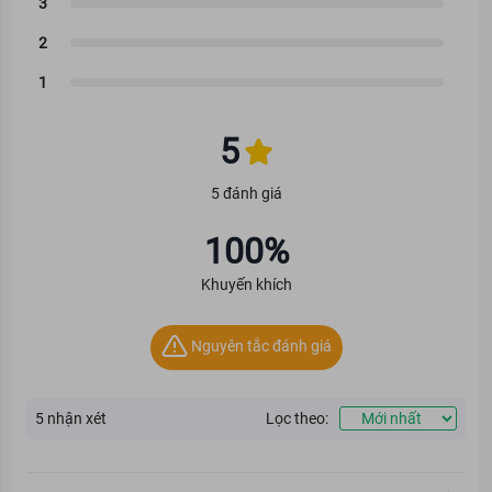
hồi phục và trở nên khỏe mạnh hơn.
Dưỡng ẩm sâu, điều tiết bã nhờn
Sản phẩm chứa đến 8 loại axit hyaluronic (HA), bao gồm 3 loại có
phân tử kích thước khác nhau, để cung cấp và duy trì độ ẩm đa
tầng cho da từ lớp biểu bì, lớp giữa đến lớp hạ bì. Ngoài ra, chiết
xuất cô đặc từ Rau Má Australia với hoạt chất Asiaticoside là
5
điểm đặc biệt, giúp cải thiện sự cân bằng giữa dầu và nước trên
da, hỗ trợ kiểm soát bã nhờn và giảm sự tiết dầu trên da.
5 đánh giá
100%
Khuyến khích
Nguyên tắc đánh giá
5
nhận xét
Lọc theo: