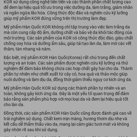
KOR sử dụng công nghệ tiên tiến và các thành phần chất lượng cao
để đem lại hiệu quả tối ưu trong việc dưỡng da, làm trắng, giảm nhăn
và ngăn ngừa lão hóa. Công thức độc đáo và nghiên cứu kỹ lưỡng
giúp mỹ phẩm KOR đứng vững trên thị trường làm đẹp.
Mỹ phẩm Hàn Quốc KOR không chỉ tập trung vào việc làm trắng da
mà còn cung cấp độ ẩm, dưỡng chất và bảo vệ da khỏi tác động của
môi trường. Các sản phẩm của KOR có công thức độc đáo, giàu chất
chống oxy hóa và dưỡng ẩm sâu, giúp tái tạo làn da, làm mờ các vết
thâm, tàn nhang và nám.
Đặc biệt, mỹ phẩm KOR Hàn Quốc(Korea) rất chú trọng đến chất
lượng và an toàn. Các sản phẩm được nghiên cứu kỹ lưỡng và thử
nghiệm để đảm bảo không chứa các hợp chất gây hại cho da. Thành
phần tự nhiên như chiết xuất từ cây cỏ, hoa quả và thảo mộc giúp
nuôi dưỡng và làm dịu da, đồng thời giảm thiểu nguy cơ kích ứng da.
Mỹ phẩm Hàn Quốc KOR sử dụng các thành phần tự nhiên và an
toàn, không gây kích ứng da. Đây là một yếu tố quan trọng để đảm
bảo rằng sản phẩm phù hợp với mọi loại da và đem lại hiệu quả tốt
cho làn da.
Đồng thời, các sản phẩm KOR Hàn Quốc cũng được đánh giá cao về
trải nghiệm sử dụng. Chất kem mịn màng, hương thơm dịu nhẹ và
kết cấu dễ thẩm thấu vào da, mang lại cảm giác tươi mát và không
gây nhờn rít sau khi sử dụng.