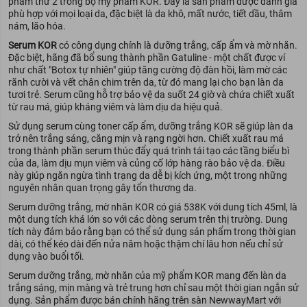
phẩm thứ 2 trong bộ mỹ phẩm KOR. Đây là sản phẩm được đánh giá
phù hợp với mọi loại da, đặc biệt là da khô, mất nước, tiết dầu, thâm
nám, lão hóa.
Serum KOR
có công dụng chính là dưỡng trắng, cấp ẩm và mờ nhăn.
Đặc biệt, hãng đã bổ sung thành phần Gatuline - một chất được ví
như chất "Botox tự nhiên" giúp tăng cường độ đàn hồi, làm mờ các
rãnh cười và vết chân chim trên da, từ đó mang lại cho bạn làn da
tươi trẻ. Serum cũng hỗ trợ bảo vệ da suốt 24 giờ và chứa chiết xuất
từ rau má, giúp kháng viêm và làm dịu da hiệu quả.
Sử dụng serum cùng toner cấp ẩm, dưỡng trắng KOR sẽ giúp làn da
trở nên trắng sáng, căng mịn và rạng ngời hơn. Chiết xuất rau má
trong thành phần serum thúc đẩy quá trình tái tạo các tầng biểu bì
của da, làm dịu mụn viêm và củng cố lớp hàng rào bảo vệ da. Điều
này giúp ngăn ngừa tình trạng da dễ bị kích ứng, một trong những
nguyên nhân quan trọng gây tổn thương da.
Serum dưỡng trắng, mờ nhăn KOR có giá 538K với dung tích 45ml, là
một dung tích khá lớn so với các dòng serum trên thị trường. Dung
tích này đảm bảo rằng bạn có thể sử dụng sản phẩm trong thời gian
dài, có thể kéo dài đến nửa năm hoặc thậm chí lâu hơn nếu chỉ sử
dụng vào buổi tối.
Serum dưỡng trắng, mờ nhăn của mỹ phẩm KOR mang đến làn da
trắng sáng, mịn màng và trẻ trung hơn chỉ sau một thời gian ngắn sử
dụng. Sản phẩm được bán chính hãng trên sàn NewwayMart với