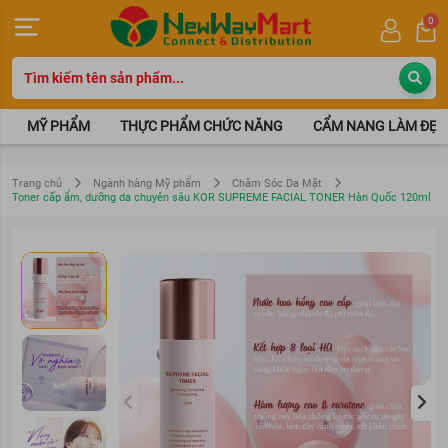
0
MỸ PHẨM
THỰC PHẨM CHỨC NĂNG
CẨM NANG LÀM ĐẸP
Trang chủ
Ngành hàng Mỹ phẩm
Chăm Sóc Da Mặt
Toner cấp ẩm, dưỡng da chuyên sâu KOR SUPREME FACIAL TONER Hàn Quốc 120ml