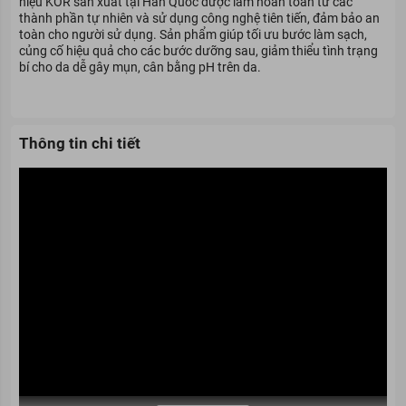
hiệu KOR sản xuất tại Hàn Quốc được làm hoàn toàn từ các
thành phần tự nhiên và sử dụng công nghệ tiên tiến, đảm bảo an
toàn cho người sử dụng. Sản phẩm giúp tối ưu bước làm sạch,
củng cố hiệu quả cho các bước dưỡng sau, giảm thiểu tình trạng
bí cho da dễ gây mụn, cân bằng pH trên da.
Thông tin chi tiết