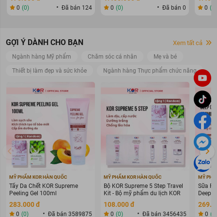
0
(0)
Đã bán 124
0
(0)
Đã bán 0
0
(0
GỢI Ý DÀNH CHO BẠN
Xem tất cả
Ngành hàng Mỹ phẩm
Chăm sóc cá nhân
Mẹ và bé
Thiết bị làm đẹp và sức khỏe
Ngành hàng Thực phẩm chức năng
MỸ PHẨM KOR HÀN QUỐC
MỸ PHẨM KOR HÀN QUỐC
MỸ PHẨ
Tẩy Da Chết KOR Supreme
Bộ KOR Supreme 5 Step Travel
Sữa Rử
Peeling Gel 100ml
Kit - Bộ mỹ phẩm du lịch KOR
Deep C
283.000 đ
108.000 đ
269.0
0
(0)
Đã bán 3589875
0
(0)
Đã bán 3456435
0
(0