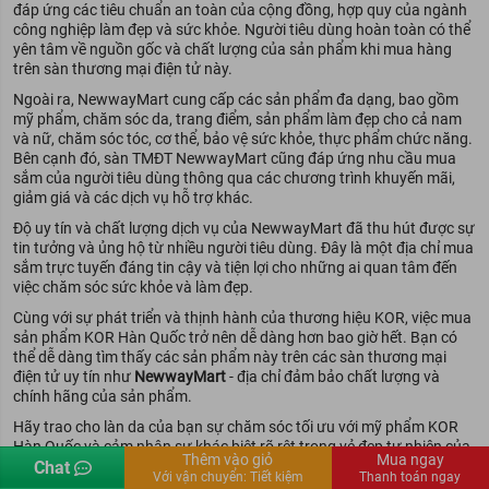
đáp ứng các tiêu chuẩn an toàn của cộng đồng, hợp quy của ngành
công nghiệp làm đẹp và sức khỏe. Người tiêu dùng hoàn toàn có thể
yên tâm về nguồn gốc và chất lượng của sản phẩm khi mua hàng
trên sàn thương mại điện tử này.
Ngoài ra, NewwayMart cung cấp các sản phẩm đa dạng, bao gồm
mỹ phẩm, chăm sóc da, trang điểm, sản phẩm làm đẹp cho cả nam
và nữ, chăm sóc tóc, cơ thể, bảo vệ sức khỏe, thực phẩm chức năng.
Bên cạnh đó, sàn TMĐT NewwayMart cũng đáp ứng nhu cầu mua
sắm của người tiêu dùng thông qua các chương trình khuyến mãi,
giảm giá và các dịch vụ hỗ trợ khác.
Độ uy tín và chất lượng dịch vụ của NewwayMart đã thu hút được sự
tin tưởng và ủng hộ từ nhiều người tiêu dùng. Đây là một địa chỉ mua
sắm trực tuyến đáng tin cậy và tiện lợi cho những ai quan tâm đến
việc chăm sóc sức khỏe và làm đẹp.
Cùng với sự phát triển và thịnh hành của thương hiệu KOR, việc mua
sản phẩm KOR Hàn Quốc trở nên dễ dàng hơn bao giờ hết. Bạn có
thể dễ dàng tìm thấy các sản phẩm này trên các sàn thương mại
điện tử uy tín như
NewwayMart
- địa chỉ đảm bảo chất lượng và
chính hãng của sản phẩm.
Hãy trao cho làn da của bạn sự chăm sóc tối ưu với mỹ phẩm KOR
Hàn Quốc và cảm nhận sự khác biệt rõ rệt trong vẻ đẹp tự nhiên của
Thêm vào giỏ
Mua ngay
Chat
bản thân. Trải nghiệm và cảm nhận ngay sự tuyệt vời của mỹ phẩm
Kênh người bán
CTV
Tiếng Việt
Với vận chuyển:
Tiết kiệm
Thanh toán ngay
KOR và khám phá làn da trắng sáng, mịn màng và mọi người ghen tị!