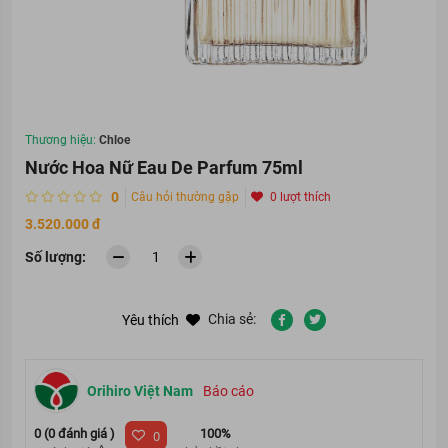
Thương hiệu:
Chloe
Nước Hoa Nữ Eau De Parfum 75ml
0
Câu hỏi thường gặp
0 lượt thích
3.520.000 đ
Số lượng:
Chia sẻ:
Yêu thích
Orihiro Việt Nam
Báo cáo
0 (0 đánh giá )
100%
0