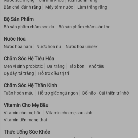
Nước súc miệng
Chỉ nha khoa
Kem đánh răng
Bàn chải đánh răng
Máy tăm nước
Làm trắng răng
Bộ Sản Phẩm
Bộ sản phẩm chăm sóc da
Bộ sản phẩm chăm sóc tóc
Nước Hoa
Nước hoa nam
Nước hoa nữ
Nước hoa unisex
Chăm Sóc Hệ Tiêu Hóa
Men vi sinh probiotic
Đại tràng
Táo bón
Khó tiêu
Dạ dày, tá tràng
Hỗ trợ điều trị trĩ
Chăm Sóc Hệ Thần Kinh
Tuần hoàn máu
Hỗ trợ giấc ngủ ngon
Bổ não - Cải thiện trí nhớ
Vitamin Cho Mẹ Bầu
Vitamin cho mẹ bầu
Vitamin cho mẹ sau sinh
Vitamin tiền mang thai
Thức Uống Sức Khỏe