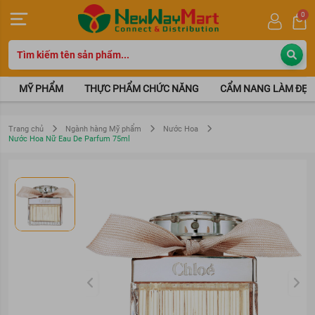
0
MỸ PHẨM
THỰC PHẨM CHỨC NĂNG
CẨM NANG LÀM ĐẸP
Trang chủ
Ngành hàng Mỹ phẩm
Nước Hoa
Nước Hoa Nữ Eau De Parfum 75ml