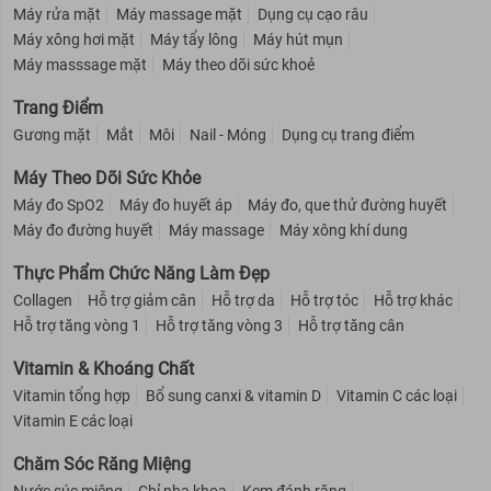
Máy rửa mặt
Máy massage mặt
Dụng cụ cạo râu
Máy xông hơi mặt
Máy tẩy lông
Máy hút mụn
Máy masssage mặt
Máy theo dõi sức khoẻ
Trang Điểm
Gương mặt
Mắt
Môi
Nail - Móng
Dụng cụ trang điểm
Máy Theo Dõi Sức Khỏe
Máy đo SpO2
Máy đo huyết áp
Máy đo, que thử đường huyết
Máy đo đường huyết
Máy massage
Máy xông khí dung
Thực Phẩm Chức Năng Làm Đẹp
Collagen
Hỗ trợ giảm cân
Hỗ trợ da
Hỗ trợ tóc
Hỗ trợ khác
Hỗ trợ tăng vòng 1
Hỗ trợ tăng vòng 3
Hỗ trợ tăng cân
Vitamin & Khoáng Chất
Vitamin tổng hợp
Bổ sung canxi & vitamin D
Vitamin C các loại
Vitamin E các loại
Chăm Sóc Răng Miệng