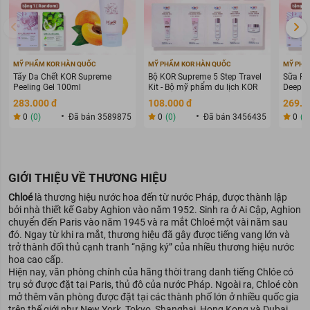
MỸ PHẨM KOR HÀN QUỐC
MỸ PHẨM KOR HÀN QUỐC
MỸ PHẨ
Tẩy Da Chết KOR Supreme
Bộ KOR Supreme 5 Step Travel
Sữa Rử
Peeling Gel 100ml
Kit - Bộ mỹ phẩm du lịch KOR
Deep C
283.000 đ
108.000 đ
269.0
0
(0)
Đã bán 3589875
0
(0)
Đã bán 3456435
0
(0
GIỚI THIỆU VỀ THƯƠNG HIỆU
Chloé
là thương hiệu nước hoa đến từ nước Pháp, được thành lập
bởi nhà thiết kế Gaby Aghion vào năm 1952. Sinh ra ở Ai Cập, Aghion
chuyển đến Paris vào năm 1945 và ra mắt Chloé một vài năm sau
đó. Ngay từ khi ra mắt, thương hiệu đã gây được tiếng vang lớn và
trở thành đối thủ cạnh tranh “nặng ký” của nhiều thương hiệu nước
hoa cao cấp.
Hiện nay, văn phòng chính của hãng thời trang danh tiếng Chlóe có
trụ sở được đặt tại Paris, thủ đô của nước Pháp. Ngoài ra, Chloé còn
mở thêm văn phòng được đặt tại các thành phố lớn ở nhiều quốc gia
trên thế giới như New York, Tokyo, Shanghai, Hong Kong và Dubai.