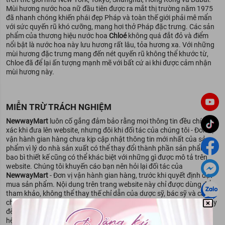
Mùi hương nước hoa nữ đầu tiên được ra mắt thị trường năm 1975
đã nhanh chóng khiến phái đẹp Pháp và toàn thế giới phải mê mẩn
với sức quyến rũ khó cưỡng, mang hơi thở Pháp đặc trưng. Các sản
phẩm của thương hiệu nước hoa
Chloé
không quá đắt đỏ và điểm
nổi bật là nước hoa này lưu hương rất lâu, tỏa hương xa. Với những
mùi hương đặc trưng mang đến nét quyến rũ không thể khước từ,
Chloe đã để lại ấn tượng mạnh mẽ với bất cứ ai khi được cảm nhận
mùi hương này.
MIỄN TRỪ TRÁCH NGHIỆM
NewwayMart
luôn cố gắng đảm bảo rằng mọi thông tin đều chính
xác khi đưa lên website, nhưng đôi khi đối tác của chúng tôi - Đơn vị
vận hành gian hàng chưa kịp cập nhật thông tin mới nhất của sản
phẩm vì lý do nhà sản xuất có thể thay đổi thành phần sản phẩm,
bao bì thiết kế cũng có thể khác biệt với những gì được mô tả trên
website. Chúng tôi khuyến cáo bạn nên hỏi lại đối tác của
NewwayMart
- Đơn vị vận hành gian hàng, trước khi quyết định đặt
mua sản phẩm. Nội dung trên trang website này chỉ được dùng để
tham khảo, không thể thay thế chỉ dẫn của dược sỹ, bác sỹ và các
chuyên gia chăm sóc sắc đẹp. Bạn không nên sử dụng thông tin này
để tự chẩn đoán và điều trị tình trạng mình đang gặp phải. Hãy liên
hệ các cơ quan y tế ngay lập tức nếu bạn nghi ngờ mình đang gặp