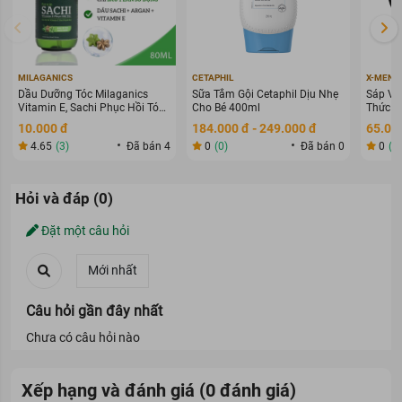
MILAGANICS
CETAPHIL
X-MEN
Dầu Dưỡng Tóc Milaganics
Sữa Tắm Gội Cetaphil Dịu Nhẹ
Sáp Vu
Vitamin E, Sachi Phục Hồi Tóc
Cho Bé 400ml
Thức G
80ml
70g
10.000 đ
184.000 đ - 249.000 đ
65.000
4.65
(3)
Đã bán 4
0
(0)
Đã bán 0
0
(0
Hỏi và đáp (0)
Đặt một câu hỏi
Câu hỏi gần đây nhất
Chưa có câu hỏi nào
Xếp hạng và đánh giá (0 đánh giá)