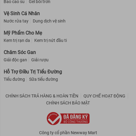
Bao cao su
Gel bôi trơn
Vệ Sinh Cá Nhân
Nước rửa tay
Dung dịch vệ sinh
Mỹ Phẩm Cho Mẹ
Kem trị rạn da
Kem trị nứt đầu ti
Chăm Sóc Gan
Giải độc gan
Giải rượu
Hỗ Trợ Điều Trị Tiểu Đường
Tiểu đường
Sữa tiểu đường
CHÍNH SÁCH TRẢ HÀNG & HOÀN TIỀN
QUY CHẾ HOẠT ĐỘNG
CHÍNH SÁCH BẢO MẬT
Công ty cổ phần Newway Mart