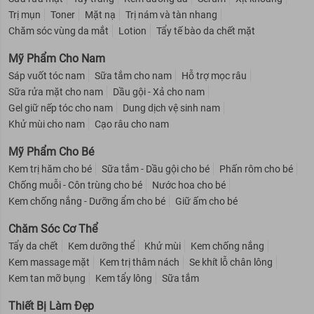
Trị mụn
Toner
Mặt nạ
Trị nám và tàn nhang
Chăm sóc vùng da mắt
Lotion
Tẩy tế bào da chết mặt
Mỹ Phẩm Cho Nam
Sáp vuốt tóc nam
Sữa tắm cho nam
Hỗ trợ mọc râu
Sữa rửa mặt cho nam
Dầu gội - Xả cho nam
Gel giữ nếp tóc cho nam
Dung dịch vệ sinh nam
Khử mùi cho nam
Cạo râu cho nam
Mỹ Phẩm Cho Bé
Kem trị hăm cho bé
Sữa tắm - Dầu gội cho bé
Phấn rôm cho bé
Chống muỗi - Côn trùng cho bé
Nước hoa cho bé
Kem chống nắng - Dưỡng ẩm cho bé
Giữ ấm cho bé
Chăm Sóc Cơ Thể
Tẩy da chết
Kem dưỡng thể
Khử mùi
Kem chống nắng
Kem massage mặt
Kem trị thâm nách
Se khít lỗ chân lông
Kem tan mỡ bụng
Kem tẩy lông
Sữa tắm
Thiết Bị Làm Đẹp