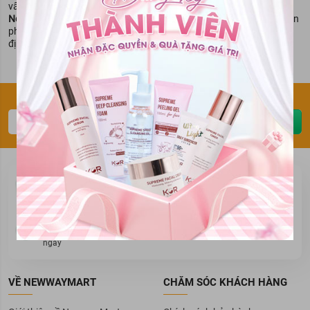
vấn đề về sức khỏe.
NewwayMart
miễn trừ trách nhiệm khi bạn tự ý mua và sử dụng sản
phẩm khi không biết rõ tình trạng của mình cũng như không có chỉ
định từ đơn vị có chuyên môn.
Đăng ký thông tin để nhận ưu đãi sớm nhất
Gửi ngay
Mua hàng
Thanh toán
Cam kết chất lượng
Giao hàng & thanh toán
Đổi trả hàng
Khuyến mãi
Đổi trả trong vòng 07
Vô vàn ưu đãi cực lớn
ngày
VỀ NEWWAYMART
CHĂM SÓC KHÁCH HÀNG