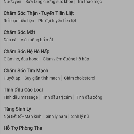
Nước yến
Sữa tăng cường sức khoẻ
Trà thảo mộc
Chăm Sóc Thận - Tuyến Tiền Liệt
Rối loạn tiểu tiện
Phì đại tuyến tiền liệt
Chăm Sóc Mắt
Dầu cá
Viên uống bổ mắt
Chăm Sóc Hệ Hô Hấp
Giảm ho, đau họng
Giảm viêm đường hô hấp
Chăm Sóc Tim Mạch
Huyết áp
Suy giãn tĩnh mạch
Giảm cholesterol
Tinh Dầu Các Loại
Tinh dầu massage
Tinh dầu trị cảm
Tinh dầu xông
Tăng Sinh Lý
Nội tiết tố - Mãn kinh
Sinh lý nam
Sinh lý nữ
Hỗ Trợ Phòng The