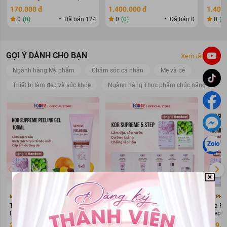
400g
WARIN
170.000 đ
1.400.000 đ
1.400
0
(0)
Đã bán 124
0
(0)
Đã bán 0
0
(0
GỢI Ý DÀNH CHO BẠN
Xem tất cả
Ngành hàng Mỹ phẩm
Chăm sóc cá nhân
Mẹ và bé
Thiết bị làm đẹp và sức khỏe
Ngành hàng Thực phẩm chức năng
MỸ PHẨM KOR HÀN QUỐC
MỸ PHẨM KOR HÀN QUỐC
MỸ PHẨ
Tẩy Da Chết KOR Supreme
Bộ KOR Supreme 5 Step Travel
Sữa Rử
Peeling Gel 100ml
Kit - Bộ mỹ phẩm du lịch KOR
Deep C
283.000 đ
108.000 đ
269.0