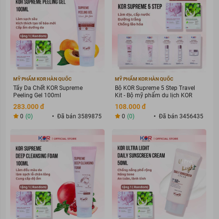
MỸ PHẨM KOR HÀN QUỐC
MỸ PHẨM KOR HÀN QUỐC
Tẩy Da Chết KOR Supreme
Bộ KOR Supreme 5 Step Travel
Peeling Gel 100ml
Kit - Bộ mỹ phẩm du lịch KOR
283.000 đ
108.000 đ
0
(0)
Đã bán 3589875
0
(0)
Đã bán 3456435