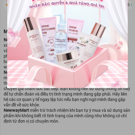
0
(0)
Đã bán 3589875
0
(0)
Đã bán 3456435
0
(0
MIỄN TRỪ TRÁCH NGHIỆM
NewwayMart
luôn cố gắng đảm bảo rằng mọi thông tin đều chính
xác khi đưa lên website, nhưng đôi khi đối tác của chúng tôi - Đơn vị
vận hành gian hàng chưa kịp cập nhật thông tin mới nhất của sản
phẩm vì lý do nhà sản xuất có thể thay đổi thành phần sản phẩm,
bao bì thiết kế cũng có thể khác biệt với những gì được mô tả trên
website. Chúng tôi khuyến cáo bạn nên hỏi lại đối tác của
NewwayMart
- Đơn vị vận hành gian hàng, trước khi quyết định đặt
mua sản phẩm. Nội dung trên trang website này chỉ được dùng để
tham khảo, không thể thay thế chỉ dẫn của dược sỹ, bác sỹ và các
chuyên gia chăm sóc sắc đẹp. Bạn không nên sử dụng thông tin này
để tự chẩn đoán và điều trị tình trạng mình đang gặp phải. Hãy liên
hệ các cơ quan y tế ngay lập tức nếu bạn nghi ngờ mình đang gặp
vấn đề về sức khỏe.
NewwayMart
miễn trừ trách nhiệm khi bạn tự ý mua và sử dụng sản
phẩm khi không biết rõ tình trạng của mình cũng như không có chỉ
định từ đơn vị có chuyên môn.