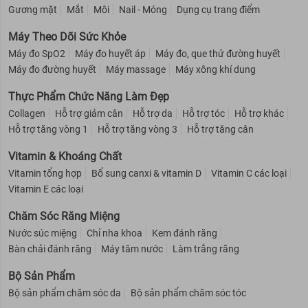
Gương mặt
Mắt
Môi
Nail - Móng
Dụng cụ trang điểm
Máy Theo Dõi Sức Khỏe
Máy đo SpO2
Máy đo huyết áp
Máy đo, que thử đường huyết
Máy đo đường huyết
Máy massage
Máy xông khí dung
Thực Phẩm Chức Năng Làm Đẹp
Collagen
Hỗ trợ giảm cân
Hỗ trợ da
Hỗ trợ tóc
Hỗ trợ khác
Hỗ trợ tăng vòng 1
Hỗ trợ tăng vòng 3
Hỗ trợ tăng cân
Vitamin & Khoáng Chất
Vitamin tổng hợp
Bổ sung canxi & vitamin D
Vitamin C các loại
Vitamin E các loại
Chăm Sóc Răng Miệng
Nước súc miệng
Chỉ nha khoa
Kem đánh răng
Bàn chải đánh răng
Máy tăm nước
Làm trắng răng
Bộ Sản Phẩm
Bộ sản phẩm chăm sóc da
Bộ sản phẩm chăm sóc tóc