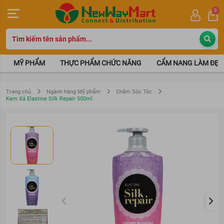
0
MỸ PHẨM
THỰC PHẨM CHỨC NĂNG
CẨM NANG LÀM ĐẸP
Trang chủ
Ngành hàng Mỹ phẩm
Chăm Sóc Tóc
Kem Xả Elastine Silk Repair 550ml