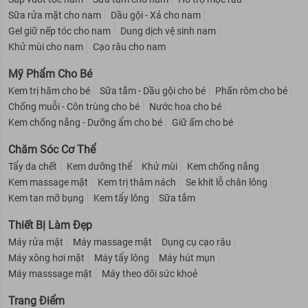
Sữa rửa mặt cho nam
Dầu gội - Xả cho nam
Gel giữ nếp tóc cho nam
Dung dịch vệ sinh nam
Khử mùi cho nam
Cạo râu cho nam
Mỹ Phẩm Cho Bé
Kem trị hăm cho bé
Sữa tắm - Dầu gội cho bé
Phấn rôm cho bé
Chống muỗi - Côn trùng cho bé
Nước hoa cho bé
Kem chống nắng - Dưỡng ẩm cho bé
Giữ ấm cho bé
Chăm Sóc Cơ Thể
Tẩy da chết
Kem dưỡng thể
Khử mùi
Kem chống nắng
Kem massage mặt
Kem trị thâm nách
Se khít lỗ chân lông
Kem tan mỡ bụng
Kem tẩy lông
Sữa tắm
Thiết Bị Làm Đẹp
Máy rửa mặt
Máy massage mặt
Dụng cụ cạo râu
Máy xông hơi mặt
Máy tẩy lông
Máy hút mụn
Máy masssage mặt
Máy theo dõi sức khoẻ
Trang Điểm