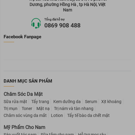
Dương, phường Hồng Hà , tp Hà Nội, Việt
Nam
Tổng đài hỗ trợ
0869 908 488
Facebook Fanpage
DANH MỤC SẢN PHẨM
Chăm Sóc Da Mặt
Sữa rửa mặt
Tẩy trang
Kem dưỡng da
Serum
Xịt khoáng
Trị mụn
Toner
Mặt nạ
Trị nám và tàn nhang
Chăm sóc vùng da mắt
Lotion
Tẩy tế bào da chết mặt
Mỹ Phẩm Cho Nam
Sáp vuốt tóc nam
Sữa tắm cho nam
Hỗ trợ mọc râu