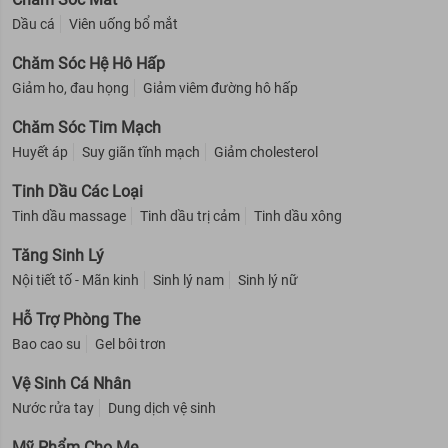
Dầu cá
Viên uống bổ mắt
Chăm Sóc Hệ Hô Hấp
Giảm ho, đau họng
Giảm viêm đường hô hấp
Chăm Sóc Tim Mạch
Huyết áp
Suy giãn tĩnh mạch
Giảm cholesterol
Tinh Dầu Các Loại
Tinh dầu massage
Tinh dầu trị cảm
Tinh dầu xông
Tăng Sinh Lý
Nội tiết tố - Mãn kinh
Sinh lý nam
Sinh lý nữ
Hỗ Trợ Phòng The
Bao cao su
Gel bôi trơn
Vệ Sinh Cá Nhân
Nước rửa tay
Dung dịch vệ sinh
Mỹ Phẩm Cho Mẹ