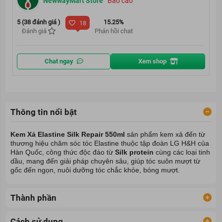
NewwayMart Store
Báo cáo
5 (38 đánh giá )
15.25%
18
Đánh giá
Phản hồi chat
Chat ngay
Xem shop
Thông tin nổi bật
Kem Xả Elastine Silk Repair 550ml
sản phẩm
kem xả
đến từ
thương hiệu chăm sóc tóc Elastine
thuộc tập đoàn LG H&H của
Hàn Quốc, công thức độc đáo từ
Silk protein
cùng các loại tinh
dầu, mang đến giải pháp chuyên sâu, giúp tóc suôn mượt từ
gốc đến ngọn, nuôi dưỡng tóc chắc khỏe, bóng mượt.
Thành phần
Cách sử dụng