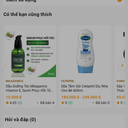
Có thể bạn cũng thích
MILAGANICS
CETAPHIL
X-MEN
Dầu Dưỡng Tóc Milaganics
Sữa Tắm Gội Cetaphil Dịu Nhẹ
Sáp Vu
Vitamin E, Sachi Phục Hồi Tóc
Cho Bé 400ml
Thức G
80ml
70g
10.000 đ
184.000 đ - 249.000 đ
65.000
4.65
(3)
Đã bán 4
0
(0)
Đã bán 0
0
(0
Hỏi và đáp (0)