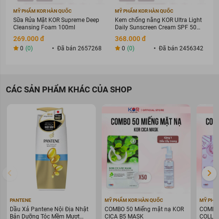
MỸ PHẨM KOR HÀN QUỐC
MỸ PHẨM KOR HÀN QUỐC
Sữa Rửa Mặt KOR Supreme Deep
Kem chống nắng KOR Ultra Light
Cleansing Foam 100ml
Daily Sunscreen Cream SPF 50+
PA ++++
269.000 đ
368.000 đ
0
(0)
Đã bán 2657268
0
(0)
Đã bán 2456342
CÁC SẢN PHẨM KHÁC CỦA SHOP
PANTENE
MỸ PHẨM KOR HÀN QUỐC
MỸ PHẨ
Dầu Xả Pantene Nội Địa Nhật
COMBO 50 Miếng mặt nạ KOR
COMBO 
Bản Dưỡng Tóc Mềm Mượt
CICA B5 MASK
COLLAG