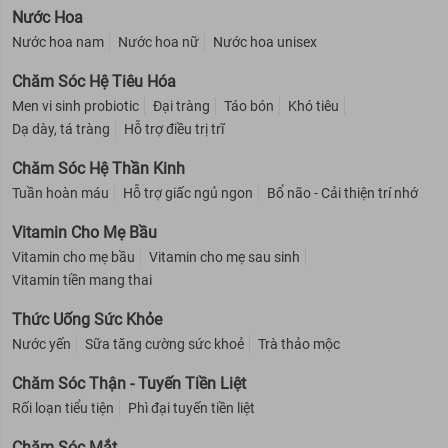
Nước Hoa
Nước hoa nam
Nước hoa nữ
Nước hoa unisex
Chăm Sóc Hệ Tiêu Hóa
Men vi sinh probiotic
Đại tràng
Táo bón
Khó tiêu
Dạ dày, tá tràng
Hỗ trợ điều trị trĩ
Chăm Sóc Hệ Thần Kinh
Tuần hoàn máu
Hỗ trợ giấc ngủ ngon
Bổ não - Cải thiện trí nhớ
Vitamin Cho Mẹ Bầu
Vitamin cho mẹ bầu
Vitamin cho mẹ sau sinh
Vitamin tiền mang thai
Thức Uống Sức Khỏe
Nước yến
Sữa tăng cường sức khoẻ
Trà thảo mộc
Chăm Sóc Thận - Tuyến Tiền Liệt
Rối loạn tiểu tiện
Phì đại tuyến tiền liệt
Chăm Sóc Mắt