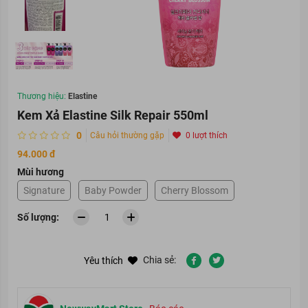
Thương hiệu:
Elastine
Kem Xả Elastine Silk Repair 550ml
0
Câu hỏi thường gặp
0 lượt thích
94.000 đ
Mùi hương
Signature
Baby Powder
Cherry Blossom
Số lượng:
Chia sẻ:
Yêu thích