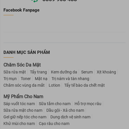
Facebook Fanpage
DANH MỤC SẢN PHẨM
Chăm Sóc Da Mặt
Sữa rửa mặt
Tẩy trang
Kem dưỡng da
Serum
Xịt khoáng
Trị mụn
Toner
Mặt nạ
Trị nám và tàn nhang
Chăm sóc vùng da mắt
Lotion
Tẩy tế bào da chết mặt
Mỹ Phẩm Cho Nam
Sáp vuốt tóc nam
Sữa tắm cho nam
Hỗ trợ mọc râu
Sữa rửa mặt cho nam
Dầu gội - Xả cho nam
Gel giữ nếp tóc cho nam
Dung dịch vệ sinh nam
Khử mùi cho nam
Cạo râu cho nam