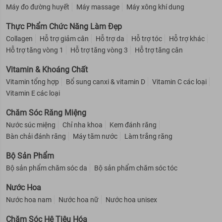
Máy đo đường huyết
Máy massage
Máy xông khí dung
Thực Phẩm Chức Năng Làm Đẹp
Collagen
Hỗ trợ giảm cân
Hỗ trợ da
Hỗ trợ tóc
Hỗ trợ khác
Hỗ trợ tăng vòng 1
Hỗ trợ tăng vòng 3
Hỗ trợ tăng cân
Vitamin & Khoáng Chất
Vitamin tổng hợp
Bổ sung canxi & vitamin D
Vitamin C các loại
Vitamin E các loại
Chăm Sóc Răng Miệng
Nước súc miệng
Chỉ nha khoa
Kem đánh răng
Bàn chải đánh răng
Máy tăm nước
Làm trắng răng
Bộ Sản Phẩm
Bộ sản phẩm chăm sóc da
Bộ sản phẩm chăm sóc tóc
Nước Hoa
Nước hoa nam
Nước hoa nữ
Nước hoa unisex
Chăm Sóc Hệ Tiêu Hóa