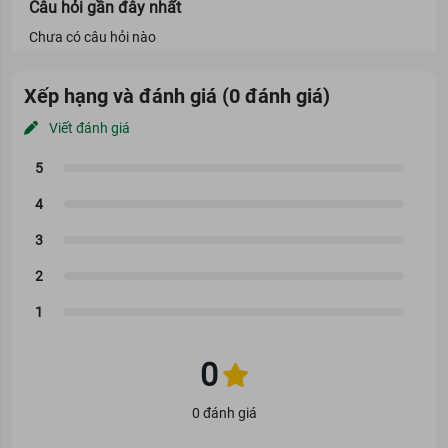
Câu hỏi gần đây nhất
Bảo quản:
Chưa có câu hỏi nào
Nơi khô ráo, thoáng mát
Tránh nơi có nhiệt độ cao và ánh sáng mặt trời trực tiếp.
Xếp hạng và đánh giá (0 đánh giá)
Đậy kín nắp sau khi sử dụng.
Viết đánh giá
0
0 đánh giá