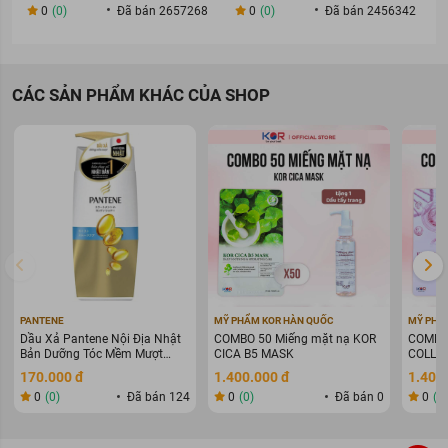
0
(0)
Đã bán 2657268
0
(0)
Đã bán 2456342
CÁC SẢN PHẨM KHÁC CỦA SHOP
PANTENE
MỸ PHẨM KOR HÀN QUỐC
MỸ PHẨ
Dầu Xả Pantene Nội Địa Nhật
COMBO 50 Miếng mặt nạ KOR
COMBO 
Bản Dưỡng Tóc Mềm Mượt
CICA B5 MASK
COLLAG
400g
WARIN
170.000 đ
1.400.000 đ
1.400
0
(0)
Đã bán 124
0
(0)
Đã bán 0
0
(0