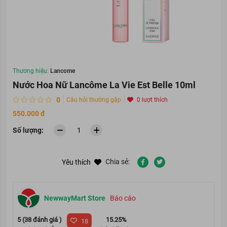
Thương hiệu:
Lancome
Nước Hoa Nữ Lancôme La Vie Est Belle 10ml
0
Câu hỏi thường gặp
0 lượt thích
550.000 đ
Số lượng:
Chia sẻ:
Yêu thích
NewwayMart Store
Báo cáo
5 (38 đánh giá )
15.25%
18