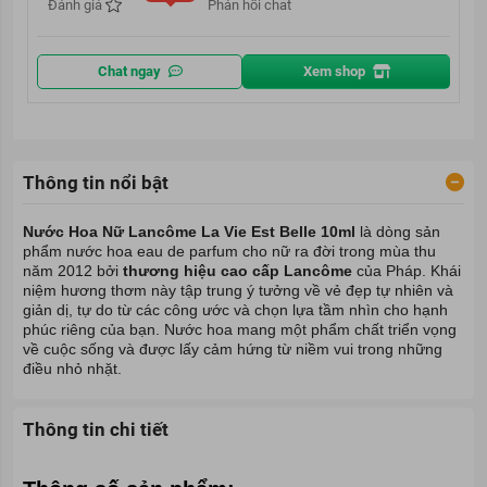
Đánh giá
Phản hồi chat
Chat ngay
Xem shop
Thông tin nổi bật
Nước Hoa Nữ Lancôme La Vie Est Belle 10ml
là dòng sản
phẩm nước hoa
eau de parfum cho nữ
ra đời trong mùa thu
năm 2012 bởi
thương hiệu cao cấp
Lancôme
của Pháp. Khái
niệm hương thơm này tập trung ý tưởng về vẻ đẹp tự nhiên và
giản dị, tự do từ các công ước và chọn lựa tầm nhìn cho hạnh
phúc riêng của bạn. Nước hoa mang một phẩm chất triển vọng
về cuộc sống và được lấy cảm hứng từ niềm vui trong những
điều nhỏ nhặt.
Thông tin chi tiết