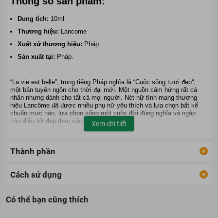
Thông số sản phẩm:
Dung tích:
10ml
Thương hiệu:
Lancome
Xuất xứ thương hiệu:
Pháp
Sản xuất tại:
Pháp.
“La vie est belle”, trong tiếng Pháp nghĩa là “Cuộc sống tươi đẹp“;
một bản tuyên ngôn cho thời đại mới. Một nguồn cảm hứng rất cá
nhân nhưng dành cho tất cả mọi người. Nét nữ tính mang thương
hiệu Lancôme đã được nhiều phụ nữ yêu thích và lựa chọn bất kể
chuẩn mực nào, lựa chọn sống một cuộc đời đúng nghĩa và ngập
tràn điều tốt đẹp theo cách của chính bạn.
Xem chi tiết
Lancôme đã luôn nuôi dưỡng niềm tin đó và giờ đây chia sẻ nó cho
mọi phụ nữ, một sự sáng tạo phi thường – một mùi hương cho cuộc
sống thêm tươi đẹp. Chai nước hoa được lấy cảm hứng từ một tuyệt
Thành phần
tác trước đây của Lancôme, “The Crystal Smile” được tạo ra bởi
Giám đốc nghệ thuật George Delhomme vào năm 1949. Một thiết kế
thể hiện quan điểm về sự nữ tính của nhà sáng lập Armand Petitjean
Cách sử dụng
cùng với hình dáng của nụ cười rạng rỡ.
Thành phần nước hoa được phát triển bởi Olivier Polge, Dominique
Có thể bạn cũng thích
Ropion và Anne Flipo. Công thức cuối cùng là kết quả đạt được sau
thời gian ba năm quản chế và 5000 phiên bản.