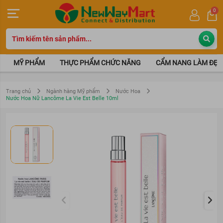
0
MỸ PHẨM
THỰC PHẨM CHỨC NĂNG
CẨM NANG LÀM ĐẸP
Trang chủ
Ngành hàng Mỹ phẩm
Nước Hoa
Nước Hoa Nữ Lancôme La Vie Est Belle 10ml