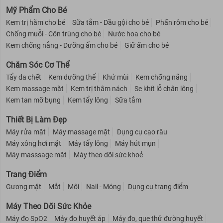
Mỹ Phẩm Cho Bé
Kem trị hăm cho bé
Sữa tắm - Dầu gội cho bé
Phấn rôm cho bé
Chống muỗi - Côn trùng cho bé
Nước hoa cho bé
Kem chống nắng - Dưỡng ẩm cho bé
Giữ ấm cho bé
Chăm Sóc Cơ Thể
Tẩy da chết
Kem dưỡng thể
Khử mùi
Kem chống nắng
Kem massage mặt
Kem trị thâm nách
Se khít lỗ chân lông
Kem tan mỡ bụng
Kem tẩy lông
Sữa tắm
Thiết Bị Làm Đẹp
Máy rửa mặt
Máy massage mặt
Dụng cụ cạo râu
Máy xông hơi mặt
Máy tẩy lông
Máy hút mụn
Máy masssage mặt
Máy theo dõi sức khoẻ
Trang Điểm
Gương mặt
Mắt
Môi
Nail - Móng
Dụng cụ trang điểm
Máy Theo Dõi Sức Khỏe
Máy đo SpO2
Máy đo huyết áp
Máy đo, que thử đường huyết