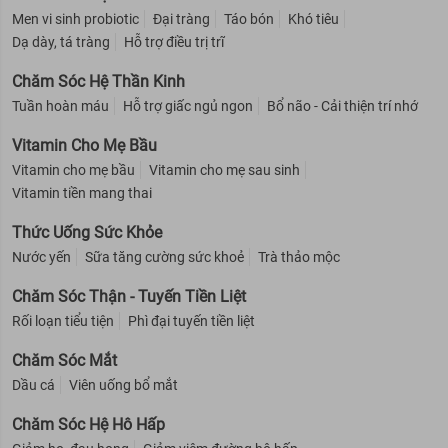
Men vi sinh probiotic
Đại tràng
Táo bón
Khó tiêu
Dạ dày, tá tràng
Hỗ trợ điều trị trĩ
Chăm Sóc Hệ Thần Kinh
Tuần hoàn máu
Hỗ trợ giấc ngủ ngon
Bổ não - Cải thiện trí nhớ
Vitamin Cho Mẹ Bầu
Vitamin cho mẹ bầu
Vitamin cho mẹ sau sinh
Vitamin tiền mang thai
Thức Uống Sức Khỏe
Nước yến
Sữa tăng cường sức khoẻ
Trà thảo mộc
Chăm Sóc Thận - Tuyến Tiền Liệt
Rối loạn tiểu tiện
Phì đại tuyến tiền liệt
Chăm Sóc Mắt
Dầu cá
Viên uống bổ mắt
Chăm Sóc Hệ Hô Hấp