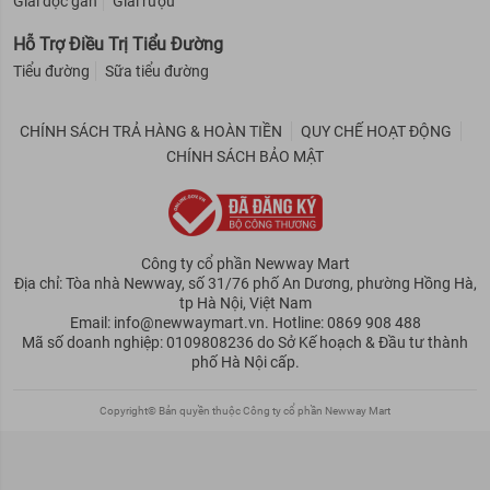
Giải độc gan
Giải rượu
Hỗ Trợ Điều Trị Tiểu Đường
Tiểu đường
Sữa tiểu đường
CHÍNH SÁCH TRẢ HÀNG & HOÀN TIỀN
QUY CHẾ HOẠT ĐỘNG
CHÍNH SÁCH BẢO MẬT
Công ty cổ phần Newway Mart
Địa chỉ: Tòa nhà Newway, số 31/76 phố An Dương, phường Hồng Hà,
tp Hà Nội, Việt Nam
Email: info@newwaymart.vn. Hotline: 0869 908 488
Mã số doanh nghiệp: 0109808236 do Sở Kế hoạch & Đầu tư thành
phố Hà Nội cấp.
Copyright© Bản quyền thuộc Công ty cổ phần Newway Mart