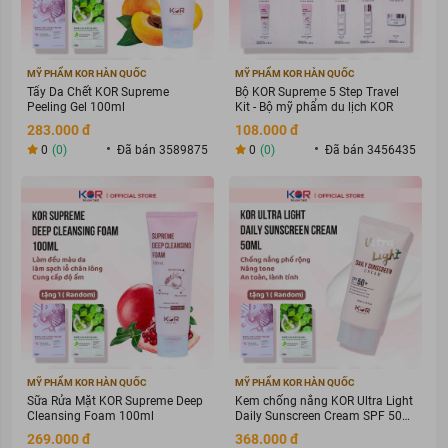
MỸ PHẨM KOR HÀN QUỐC
MỸ PHẨM KOR HÀN QUỐC
Tẩy Da Chết KOR Supreme
Bộ KOR Supreme 5 Step Travel
Peeling Gel 100ml
Kit - Bộ mỹ phẩm du lịch KOR
283.000 đ
108.000 đ
0
(0)
Đã bán 3589875
0
(0)
Đã bán 3456435
MỸ PHẨM KOR HÀN QUỐC
MỸ PHẨM KOR HÀN QUỐC
Sữa Rửa Mặt KOR Supreme Deep
Kem chống nắng KOR Ultra Light
Cleansing Foam 100ml
Daily Sunscreen Cream SPF 50+
PA ++++
269.000 đ
368.000 đ