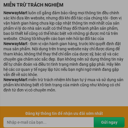
MIỄN TRỪ TRÁCH NGHIỆM
NewwayMart
luôn cố gắng đảm bảo rằng mọi thông tin đều chính
xác khi đưa lên website, nhưng đôi khi đối tác của chúng tôi - Đơn vị
vận hành gian hàng chưa kịp cập nhật thông tin mới nhất của sản
phẩm vì lý do nhà sản xuất có thể thay đổi thành phần sản phẩm,
bao bì thiết kế cũng có thể khác biệt với những gì được mô tả trên
website. Chúng tôi khuyến cáo bạn nên hỏi lại đối tác của
NewwayMart
- Đơn vị vận hành gian hàng, trước khi quyết định đặt
mua sản phẩm. Nội dung trên trang website này chỉ được dùng để
tham khảo, không thể thay thế chỉ dẫn của dược sỹ, bác sỹ và các
chuyên gia chăm sóc sắc đẹp. Bạn không nên sử dụng thông tin này
để tự chẩn đoán và điều trị tình trạng mình đang gặp phải. Hãy liên
hệ các cơ quan y tế ngay lập tức nếu bạn nghi ngờ mình đang gặp
vấn đề về sức khỏe.
NewwayMart
miễn trừ trách nhiệm khi bạn tự ý mua và sử dụng sản
phẩm khi không biết rõ tình trạng của mình cũng như không có chỉ
định từ đơn vị có chuyên môn.
Đăng ký thông tin để nhận ưu đãi sớm nhất
Gửi ngay