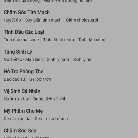
Giảm ho, đau họng
Giảm viêm đường hô hấp
Chăm Sóc Tim Mạch
Huyết áp
Suy giãn tĩnh mạch
Giảm cholesterol
Tinh Dầu Các Loại
Tinh dầu massage
Tinh dầu trị cảm
Tinh dầu xông
Tăng Sinh Lý
Nội tiết tố - Mãn kinh
Sinh lý nam
Sinh lý nữ
Hỗ Trợ Phòng The
Bao cao su
Gel bôi trơn
Vệ Sinh Cá Nhân
Nước rửa tay
Dung dịch vệ sinh
Mỹ Phẩm Cho Mẹ
Kem trị rạn da
Kem trị nứt đầu ti
Chăm Sóc Gan