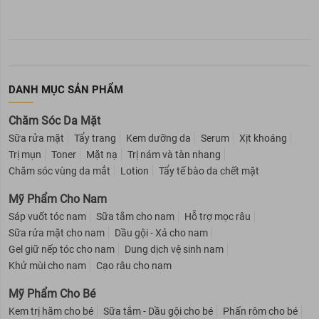
DANH MỤC SẢN PHẨM
Chăm Sóc Da Mặt
Sữa rửa mặt
Tẩy trang
Kem dưỡng da
Serum
Xịt khoáng
Trị mụn
Toner
Mặt nạ
Trị nám và tàn nhang
Chăm sóc vùng da mắt
Lotion
Tẩy tế bào da chết mặt
Mỹ Phẩm Cho Nam
Sáp vuốt tóc nam
Sữa tắm cho nam
Hỗ trợ mọc râu
Sữa rửa mặt cho nam
Dầu gội - Xả cho nam
Gel giữ nếp tóc cho nam
Dung dịch vệ sinh nam
Khử mùi cho nam
Cạo râu cho nam
Mỹ Phẩm Cho Bé
Kem trị hăm cho bé
Sữa tắm - Dầu gội cho bé
Phấn rôm cho bé