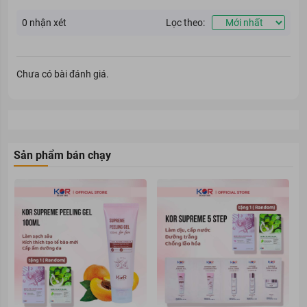
0
nhận xét
Lọc theo:
Chưa có bài đánh giá.
Sản phẩm bán chạy
Ưu thế nổi bật
Kem dưỡng da vùng mắt RoC Eye Cream chuyên dùng để điều trị
các nếp nhăn mắt, quầng thâm sâu trũng, với những tác dụng
vượt trội được kiểm chứng bởi hàng ngàn Feedback từ người tiêu
dùng.
Kem mắt RoC Eye Cream điều chế từ thành phần chính Retinol,
một phái sinh của Vitamin A. Retinol tác dụng sâu tới quá trình
chuyển hóa tế bào, kích thích các tế bào mới được sinh ra, làm
săn chắc tầng collagen, rất hiệu quả đối với vấn đề nếp nhăn,