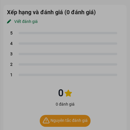
Đây chắc chắn là thành phần rất quen thuộc với hầu hết nhiều
người đam mê Skincare.
Xếp hạng và đánh giá (0 đánh giá)
Loại da phù hợp
Viết đánh giá
Sản phẩm kem mắt RoC phù hợp với mọi loại da mắt.
Giải pháp tình trạng da
Vùng da mắt có vấn đề về nếp nhăn, vết chân chim và những
quầng thâm nhẹ.
Ưu thế nổi bật
0
0 đánh giá
Nguyên tắc đánh giá