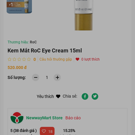
Thương hiệu:
RoC
Kem Mắt RoC Eye Cream 15ml
0
Câu hỏi thường gặp
0 lượt thích
520.000 đ
Số lượng:
Chia sẻ:
Yêu thích
NewwayMart Store
Báo cáo
5 (38 đánh giá )
15.25%
18