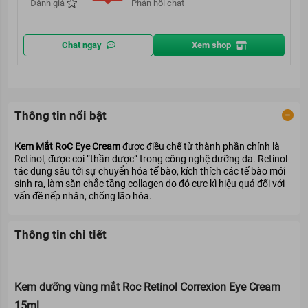
Đánh giá
Phản hồi chat
Chat ngay
Xem shop
Thông tin nổi bật
Kem Mắt RoC Eye Cream
được điều chế từ thành phần chính là
Retinol, được coi “thần dược” trong công nghệ dưỡng da. Retinol
tác dụng sâu tới sự chuyển hóa tế bào, kích thích các tế bào mới
sinh ra, làm săn chắc tầng collagen do đó cực kì hiệu quả đối với
vấn đề nếp nhăn, chống lão hóa.
Thông tin chi tiết
Kem dưỡng vùng mắt Roc Retinol Correxion Eye Cream
15ml