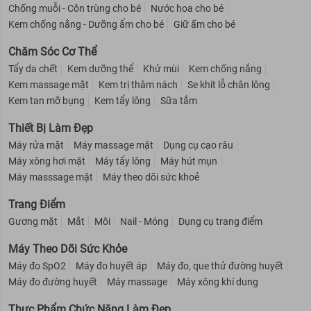
Chống muỗi - Côn trùng cho bé
Nước hoa cho bé
Kem chống nắng - Dưỡng ẩm cho bé
Giữ ấm cho bé
Chăm Sóc Cơ Thể
Tẩy da chết
Kem dưỡng thể
Khử mùi
Kem chống nắng
Kem massage mặt
Kem trị thâm nách
Se khít lỗ chân lông
Kem tan mỡ bụng
Kem tẩy lông
Sữa tắm
Thiết Bị Làm Đẹp
Máy rửa mặt
Máy massage mặt
Dụng cụ cạo râu
Máy xông hơi mặt
Máy tẩy lông
Máy hút mụn
Máy masssage mặt
Máy theo dõi sức khoẻ
Trang Điểm
Gương mặt
Mắt
Môi
Nail - Móng
Dụng cụ trang điểm
Máy Theo Dõi Sức Khỏe
Máy đo SpO2
Máy đo huyết áp
Máy đo, que thử đường huyết
Máy đo đường huyết
Máy massage
Máy xông khí dung
Thực Phẩm Chức Năng Làm Đẹp