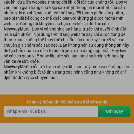
xác khi đưa lên website, nhưng đôi khi đối tác của chúng tôi - Đơn vị
vận hành gian hàng chưa kịp cập nhật thông tin mới nhất của sản
phẩm vì lý do nhà sản xuất có thể thay đổi thành phần sản phẩm,
Lưu ý
bao bì thiết kế cũng có thể khác biệt với những gì được mô tả trên
website. Chúng tôi khuyến cáo bạn nên hỏi lại đối tác của
NewwayMart
- Đơn vị vận hành gian hàng, trước khi quyết định đặt
Nếu làn da không hợp với một trong những thành phần của
mua sản phẩm. Nội dung trên trang website này chỉ được dùng để
kem mắt RoC và xuất hiện các dấu hiệu ngứa, mẩn đỏ thì cần
tham khảo, không thể thay thế chỉ dẫn của dược sỹ, bác sỹ và các
phải ngưng sử dụng.
chuyên gia chăm sóc sắc đẹp. Bạn không nên sử dụng thông tin này
Không sử dụng kem mắt cho vùng da đang bị viêm hay có vết
để tự chẩn đoán và điều trị tình trạng mình đang gặp phải. Hãy liên
thương hở.
hệ các cơ quan y tế ngay lập tức nếu bạn nghi ngờ mình đang gặp
vấn đề về sức khỏe.
Bảo quản kem mắt RoC ở nơi thoáng mát và tránh nơi có nhiệt
NewwayMart
miễn trừ trách nhiệm khi bạn tự ý mua và sử dụng sản
độ cao.
phẩm khi không biết rõ tình trạng của mình cũng như không có chỉ
RoC skincare là thương hiệu Dược Mỹ Phẩm với thành phần
định từ đơn vị có chuyên môn.
RETINOL, chuyên hỗ trợ làm giảm nhăn, nám da và hỗ trợ làm
giảm lão hóa. Ra đời năm 1957 tại Mỹ, sản phẩm đã được phát
triển bởi tiến sĩ Jean-Charles Lissarrague. RoC chuyên sản xuất
những sản phẩm chống lão hóa với thành phần chính từ Retinol.
Đăng ký thông tin để nhận ưu đãi sớm nhất
Các sản phẩm hỗ trợ quá trình lão hóa của RoC cũng rất đa dạng
Gửi ngay
từ sữa rửa mặt, kem mắt, kem chống nắng, kem dưỡng ẩm…
Vừa rồi là những thông tin quan trọng về kem mắt RoC Eye 15ml.
Nếu bạn có thắc mắc nào hoặc cần tư vấn thêm hãy liên hệ ngay
đến
Newway Mart
để được hỗ trợ nhé!