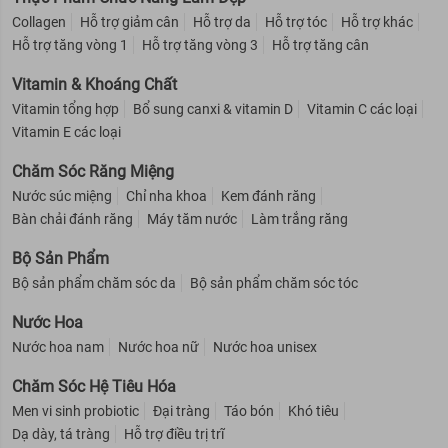
Collagen
Hỗ trợ giảm cân
Hỗ trợ da
Hỗ trợ tóc
Hỗ trợ khác
Hỗ trợ tăng vòng 1
Hỗ trợ tăng vòng 3
Hỗ trợ tăng cân
Vitamin & Khoáng Chất
Vitamin tổng hợp
Bổ sung canxi & vitamin D
Vitamin C các loại
Vitamin E các loại
Chăm Sóc Răng Miệng
Nước súc miệng
Chỉ nha khoa
Kem đánh răng
Bàn chải đánh răng
Máy tăm nước
Làm trắng răng
Bộ Sản Phẩm
Bộ sản phẩm chăm sóc da
Bộ sản phẩm chăm sóc tóc
Nước Hoa
Nước hoa nam
Nước hoa nữ
Nước hoa unisex
Chăm Sóc Hệ Tiêu Hóa
Men vi sinh probiotic
Đại tràng
Táo bón
Khó tiêu
Dạ dày, tá tràng
Hỗ trợ điều trị trĩ