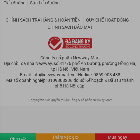
Tiểu đường
Sữa tiểu đường
CHÍNH SÁCH TRẢ HÀNG & HOÀN TIỀN
QUY CHẾ HOẠT ĐỘNG
CHÍNH SÁCH BẢO MẬT
Công ty cổ phần Newway Mart
Địa chỉ: Tòa nhà Newway, số 31/76 phố An Dương, phường Hồng Hà,
tp Hà Nội, Việt Nam
Email: info@newwaymart.vn. Hotline: 0869 908 488
Mã số doanh nghiệp: 0109808236 do Sở Kế hoạch & Đầu tư thành
phố Hà Nội cấp.
Copyright© Bản quyền thuộc Công ty cổ phần Newway Mart
Thêm vào giỏ
Mua ngay
Chat