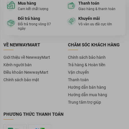
Mua hàng
Thanh toán
Thông số sản phẩm
Cam kết chất lượng
Giao hàng & thanh toán
Đổi trả hàng
Khuyến mãi
Thương hiệu:
RoC
Đổi trả trong vòng 07
Vô vàn ưu đãi cực lớn
Xuất xứ thương hiệu:
Pháp
ngày
Sản xuất tại:
Pháp
Dung tích:
15ml
VỀ NEWWAYMART
CHĂM SÓC KHÁCH HÀNG
Giới thiệu về NewwayMart
Chính sách bảo hành
Kênh người bán
Trả hàng & Hoàn tiền
Điều khoản NewwayMart
Vận chuyển
Chính sách bảo mật
Thanh toán
Hướng dẫn bán hàng
Hướng dẫn mua hàng
Trung tâm trợ giúp
PHƯƠNG THỨC THANH TOÁN