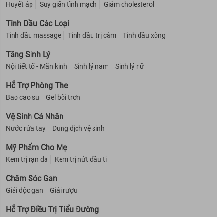
Huyết áp
Suy giãn tĩnh mạch
Giảm cholesterol
Tinh Dầu Các Loại
Tinh dầu massage
Tinh dầu trị cảm
Tinh dầu xông
Tăng Sinh Lý
Nội tiết tố - Mãn kinh
Sinh lý nam
Sinh lý nữ
Hỗ Trợ Phòng The
Bao cao su
Gel bôi trơn
Vệ Sinh Cá Nhân
Nước rửa tay
Dung dịch vệ sinh
Mỹ Phẩm Cho Mẹ
Kem trị rạn da
Kem trị nứt đầu ti
Chăm Sóc Gan
Giải độc gan
Giải rượu
Hỗ Trợ Điều Trị Tiểu Đường