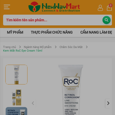
0
MỸ PHẨM
THỰC PHẨM CHỨC NĂNG
CẨM NANG LÀM ĐẸP
Trang chủ
Ngành hàng Mỹ phẩm
Chăm Sóc Da Mặt
Kem Mắt RoC Eye Cream 15ml