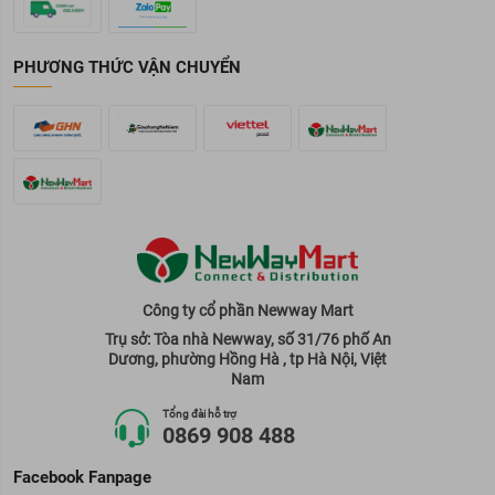
Không cần rửa lại mặt. Sử dụng mặt nạ 2-3 lần/tuần.
BNBG được biết đến là bệnh viện thẩm mỹ nổi tiếng với đội ngũ
các bác sĩ có tay nghề hàng đầu tại Hàn Quốc. Là bệnh viện ứng
PHƯƠNG THỨC VẬN CHUYỂN
dụng công nghệ hiện đại tại Châu Á để nghiên cứu ra những loại
mỹ phẩm chăm sóc da cũng như phương pháp phẫu thuật mới
nhằm mang lại vẻ đẹp hoàn thiện cho phụ nữ. Chương trình làm
đẹp uy tín tại Hàn Quốc có tên "Get It Beauty" đã đẩy cơn sốt mặt
nạ này lên đỉnh điểm khi có một chị da đẹp, căng mọng cho biết đã
sử dụng mặt nạ này.
Nếu bạn đang băn khoăn không biết nên mua sản phẩm mặt nạ
BNBG vitamin C chống oxy hóa, làm trắng da ở đâu chính hãng
thì hãy ghé qua
Sàn thương mại điện tử Newway Mart
là một
trong những sàn bán hàng uy tín, chất lượng được chị em làm đẹp
tin tưởng.
Công ty cổ phần Newway Mart
Thông số sản phẩm
Trụ sở: Tòa nhà Newway, số 31/76 phố An
Dương, phường Hồng Hà , tp Hà Nội, Việt
Thương hiệu:
BNBG
Nam
Xuất xứ thương hiệu:
Hàn Quốc
Tổng đài hỗ trợ
Sản xuất tại:
Hàn Quốc.
0869 908 488
Dung tích:
30ml/ miếng
Facebook Fanpage