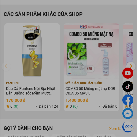
Vitamin C còn có tác dụng trong việc hỗ trợ tăng sức đề kháng,
làm giảm tình trạng mụn và tổn thương do tác động thời tiết, nội
tiết trên bề mặt da.
CÁC SẢN PHẨM KHÁC CỦA SHOP
Mặt nạ có chứa phức hợp 7 thành phần chiết xuất tự nhiên giúp
nuôi dưỡng làn da săn chắc và khỏe mạnh.
Chất liệu 100% từ cotton không gây kích ứng, ôm khít da mặt,
giúp cung cấp các dưỡng chất thẩm thấu sâu vào da hiệu quả
nhất, mang lại cảm giác thư giãn dễ chịu trong suốt quá trình đắp
mặt nạ.
PANTENE
MỸ PHẨM KOR HÀN QUỐC
MỸ PHẨ
Dầu Xả Pantene Nội Địa Nhật
COMBO 50 Miếng mặt nạ KOR
COMBO 
Bản Dưỡng Tóc Mềm Mượt
CICA B5 MASK
COLLAG
400g
WARIN
170.000 đ
1.400.000 đ
1.400
0
(0)
Đã bán 124
0
(0)
Đã bán 0
0
(0
GỢI Ý DÀNH CHO BẠN
Xem tất cả