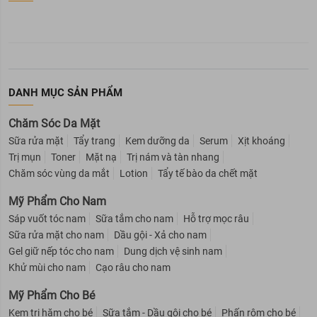
DANH MỤC SẢN PHẨM
Chăm Sóc Da Mặt
Sữa rửa mặt
Tẩy trang
Kem dưỡng da
Serum
Xịt khoáng
Trị mụn
Toner
Mặt nạ
Trị nám và tàn nhang
Chăm sóc vùng da mắt
Lotion
Tẩy tế bào da chết mặt
Mỹ Phẩm Cho Nam
Sáp vuốt tóc nam
Sữa tắm cho nam
Hỗ trợ mọc râu
Sữa rửa mặt cho nam
Dầu gội - Xả cho nam
Gel giữ nếp tóc cho nam
Dung dịch vệ sinh nam
Khử mùi cho nam
Cạo râu cho nam
Mỹ Phẩm Cho Bé
Kem trị hăm cho bé
Sữa tắm - Dầu gội cho bé
Phấn rôm cho bé