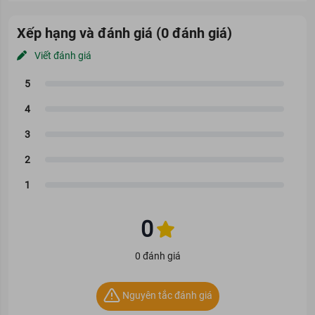
Mặt nạ Vita Genic Lifting Jelly Mask (loại màu đỏ)
Xếp hạng và đánh giá (0 đánh giá)
Phù hợp với mọi loại da. Sản phẩm cực phù hợp với những bạn
Viết đánh giá
gái từ 25 tuổi
Mặt nạ Vita Genic Relaxing Mask (loại màu xanh lá)
Đây là loại mặt nạ phù hợp với mọi loại da
Mặt nạ Vita Genic Hydrating Mask (loại màu xanh dương)
Mặt nạ
phù hợp với mọi loại da
Mặt nạ Vita Genic Whitening Mask (loại màu vàng)
Đây là loại mặt nạ phù hợp với mọi loại da
Giải pháp cho tình trạng da
0
Mặt nạ Vita Genic Lifting Jelly Mask (loại màu đỏ)
Da khô, thiếu khả năng đàn hồi
0 đánh giá
Đặc biệt dành cho làn da khô, da thiếu nước
Mặt nạ Vita Genic Relaxing Mask (loại màu xanh lá)
Nguyên tắc đánh giá
Da khô, da bị thiếu nước gây bong tróc