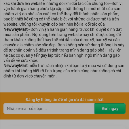
Bên cạnh đó, mặt nạ loại BNBG còn chứa một lượng lớn vi khoáng
xác khi đưa lên website, nhưng đôi khi đối tác của chúng tôi - Đơn vị
– được tách từ nước biển
vận hành gian hàng chưa kịp cập nhật thông tin mới nhất của sản
phẩm vì lý do nhà sản xuất có thể thay đổi thành phần sản phẩm,
Mặt nạ Vita Genic Relaxing Mask (loại màu xanh lá)
bao bì thiết kế cũng có thể khác biệt với những gì được mô tả trên
Vitamin E:
với hàm lượng 20.000ppm được chiết xuất từ nước
website. Chúng tôi khuyến cáo bạn nên hỏi lại đối tác của
khoáng tại đảo Jeju Hàn Quốc
NewwayMart
- Đơn vị vận hành gian hàng, trước khi quyết định đặt
mua sản phẩm. Nội dung trên trang website này chỉ được dùng để
Mặt nạ Vita Genic Hydrating Mask (loại màu xanh dương)
tham khảo, không thể thay thế chỉ dẫn của dược sỹ, bác sỹ và các
Vitamin E
: được chiết xuất từ nguồn nước khoáng tại đảo Jeju
chuyên gia chăm sóc sắc đẹp. Bạn không nên sử dụng thông tin này
Hàn Quốc,
để tự chẩn đoán và điều trị tình trạng mình đang gặp phải. Hãy liên
hệ các cơ quan y tế ngay lập tức nếu bạn nghi ngờ mình đang gặp
Mặt nạ Vita Genic Whitening Mask (loại màu vàng)
vấn đề về sức khỏe.
Không chứa các thành phần có khả năng gây hại cho da như:
NewwayMart
miễn trừ trách nhiệm khi bạn tự ý mua và sử dụng sản
Parabens, Benzyl Alcohol, Benzophenone, Triethanolamine,
phẩm khi không biết rõ tình trạng của mình cũng như không có chỉ
Sorbic Acid, Benzoic Acid...
định từ đơn vị có chuyên môn.
Đăng ký thông tin để nhận ưu đãi sớm nhất
Gửi ngay