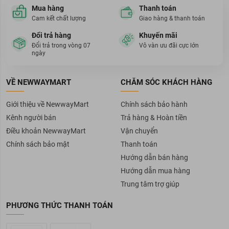
Mua hàng
Thanh toán
Cam kết chất lượng
Giao hàng & thanh toán
Đổi trả hàng
Khuyến mãi
Đổi trả trong vòng 07
Vô vàn ưu đãi cực lớn
ngày
VỀ NEWWAYMART
CHĂM SÓC KHÁCH HÀNG
Giới thiệu về NewwayMart
Chính sách bảo hành
Kênh người bán
Trả hàng & Hoàn tiền
Điều khoản NewwayMart
Vận chuyển
Mặt Nạ BNBG Vitamin C - giải pháp tối ưu cho da
Chính sách bảo mật
Thanh toán
Hướng dẫn bán hàng
Lưu ý
Hướng dẫn mua hàng
Sau khi đã rửa mặt sạch, đắp miếng mặt nạ.
Trung tâm trợ giúp
Dùng tay ôm nhẹ mặt nạ để đảm bảo được ôm sát vào da.
Đắp mặt nạ trong thời gian khoảng từ 15-20 phút rồi lấy mặt nạ
PHƯƠNG THỨC THANH TOÁN
ra. Dùng các ngón tay để xoa nhẹ cho tinh chất còn lại thẩm
thấu hoàn toàn vào da mặt.