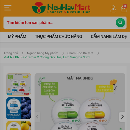
0
MỸ PHẨM
THỰC PHẨM CHỨC NĂNG
CẨM NANG LÀM ĐẸP
Trang chủ
Ngành hàng Mỹ phẩm
Chăm Sóc Da Mặt
Mặt Nạ BNBG Vitamin C Chống Oxy Hóa, Làm Sáng Da 30ml