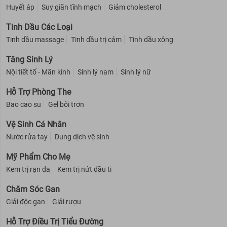
Huyết áp
Suy giãn tĩnh mạch
Giảm cholesterol
Tinh Dầu Các Loại
Tinh dầu massage
Tinh dầu trị cảm
Tinh dầu xông
Tăng Sinh Lý
Nội tiết tố - Mãn kinh
Sinh lý nam
Sinh lý nữ
Hỗ Trợ Phòng The
Bao cao su
Gel bôi trơn
Vệ Sinh Cá Nhân
Nước rửa tay
Dung dịch vệ sinh
Mỹ Phẩm Cho Mẹ
Kem trị rạn da
Kem trị nứt đầu ti
Chăm Sóc Gan
Giải độc gan
Giải rượu
Hỗ Trợ Điều Trị Tiểu Đường