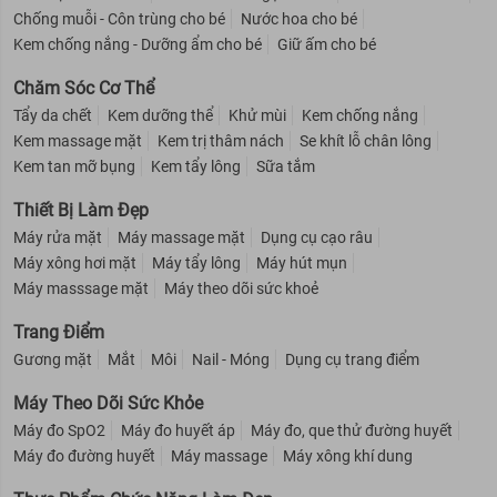
Chống muỗi - Côn trùng cho bé
Nước hoa cho bé
Kem chống nắng - Dưỡng ẩm cho bé
Giữ ấm cho bé
Chăm Sóc Cơ Thể
Tẩy da chết
Kem dưỡng thể
Khử mùi
Kem chống nắng
Kem massage mặt
Kem trị thâm nách
Se khít lỗ chân lông
Kem tan mỡ bụng
Kem tẩy lông
Sữa tắm
Thiết Bị Làm Đẹp
Máy rửa mặt
Máy massage mặt
Dụng cụ cạo râu
Máy xông hơi mặt
Máy tẩy lông
Máy hút mụn
Máy masssage mặt
Máy theo dõi sức khoẻ
Trang Điểm
Gương mặt
Mắt
Môi
Nail - Móng
Dụng cụ trang điểm
Máy Theo Dõi Sức Khỏe
Máy đo SpO2
Máy đo huyết áp
Máy đo, que thử đường huyết
Máy đo đường huyết
Máy massage
Máy xông khí dung