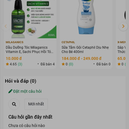
MILAGANICS
CETAPHIL
X-MEN
Dầu Dưỡng Tóc Milaganics
Sữa Tắm Gội Cetaphil Dịu Nhẹ
Sáp Vu
Vitamin E, Sachi Phục Hồi Tóc
Cho Bé 400ml
Thức G
80ml
70g
10.000 đ
184.000 đ - 249.000 đ
65.000
4.65
(3)
Đã bán 4
0
(0)
Đã bán 0
0
(0
Hỏi và đáp (0)
Đặt một câu hỏi
Mặt Nạ BNBG Vitamin C Chống Oxy Hóa, Làm Sáng Da 30ml
BNBG Vita Genic Jelly Mask được thiết kế bắt mắt và dễ thương.
Nhiều bạn lầm tưởng mặt nạ này có dạng bột hay hình viên thuốc,
nhưng thật ra không phải nhé!
Câu hỏi gần đây nhất
Chưa có câu hỏi nào
Loại da phù hợp