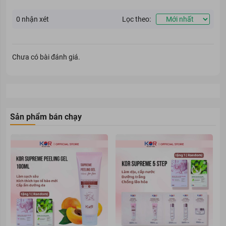
Mặt nạ Vita Genic Hydrating Mask (loại màu xanh dương)
0
nhận xét
Lọc theo:
Da đang gặp tình trạng mụn và da dầu
Mặt nạ Vita Genic Whitening Mask (loại màu vàng)
Da xỉn màu và thiếu sức sống
Chưa có bài đánh giá.
Ưu thế nổi bật
Mặt nạ Vita Genic Lifting Jelly Mask (loại màu đỏ)
Giúp nâng cơ mặt và ngăn ngừa tình trạng da bị chảy xệ
Sản phẩm bán chạy
Ngoài việc dưỡng sáng và dưỡng ẩm cho da, mặt nạ Vita Genic
Lifting Jelly Mask còn hỗ trợ nâng cơ và săn chắc da. Góp phần
làm da luôn trong trạng thái đàn hồi, ngăn nguy cơ lão hóa và
chảy xệ.
Đúng như tên gọi của nó, loại mặt nạ này có tác dụng thư giãn và
làm giảm stress cho cơ mặt. Bổ sung Vitamin A với hàm lượng
20.000ppm được chiết xuất từ cây lô hội tại đảo Jeju Hàn Quốc,
có tác dụng thư giãn và hỗ trợ phục hồi làn da mệt mỏi. Đồng thời,
nó còn có công dụng hỗ trợ trong việc trẻ hóa làn da, giúp da luôn
trong trạng thái khỏe mạnh, căng tràn sức sống.
Mặt nạ Vita Genic Relaxing Mask (loại màu xanh lá)