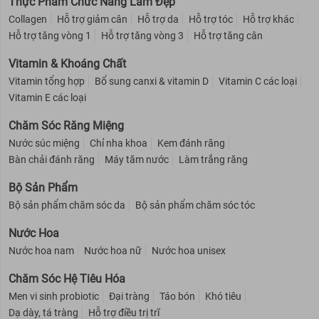
Thực Phẩm Chức Năng Làm Đẹp
Collagen
Hỗ trợ giảm cân
Hỗ trợ da
Hỗ trợ tóc
Hỗ trợ khác
Hỗ trợ tăng vòng 1
Hỗ trợ tăng vòng 3
Hỗ trợ tăng cân
Vitamin & Khoáng Chất
Vitamin tổng hợp
Bổ sung canxi & vitamin D
Vitamin C các loại
Vitamin E các loại
Chăm Sóc Răng Miệng
Nước súc miệng
Chỉ nha khoa
Kem đánh răng
Bàn chải đánh răng
Máy tăm nước
Làm trắng răng
Bộ Sản Phẩm
Bộ sản phẩm chăm sóc da
Bộ sản phẩm chăm sóc tóc
Nước Hoa
Nước hoa nam
Nước hoa nữ
Nước hoa unisex
Chăm Sóc Hệ Tiêu Hóa
Men vi sinh probiotic
Đại tràng
Táo bón
Khó tiêu
Dạ dày, tá tràng
Hỗ trợ điều trị trĩ