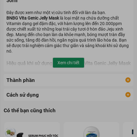
30ml
Đây được xem như một vị cứu tinh đối với làn da bạn.
BNBG Vita Genic Jelly Mask
là loại mặt nạ chứa dưỡng chất
Vitamin dạng gel đậm đặc, với hàm lượng lên đến 20.000ppm
được chiết xuất từ những loại trái cây tươi ở hòn đảo Jeju xinh
đẹp. Mang đến cho bạn làn da khỏe mạnh, bóng mượt tràn đầy
sức sống, tăng độ đàn hồi, ngăn ngừa quá trình lão hóa da. Bạn
sẽ được trải nghiệm cảm giác thư giãn và sảng khoái khi sử dụng
nó.
Xem chi tiết
Hiệu quả khi sử dụng mặt nạ BNBG Vita Genic Jelly Mask
Hiện nay, sản phẩm Mặt Nạ BNBG Vita Genic Jelly Mask gồm 4
Thành phần
loại chính đó là: Vita Genic Lifting Jelly Mask (loại màu đỏ), Vita
Genic Relaxing Mask (loại màu xanh lá), Vita Genic Hydrating
Mask (loại màu xanh dương) và Vita Genic Whitening Mask (loại
Cách sử dụng
màu vàng).
Có thể bạn cũng thích