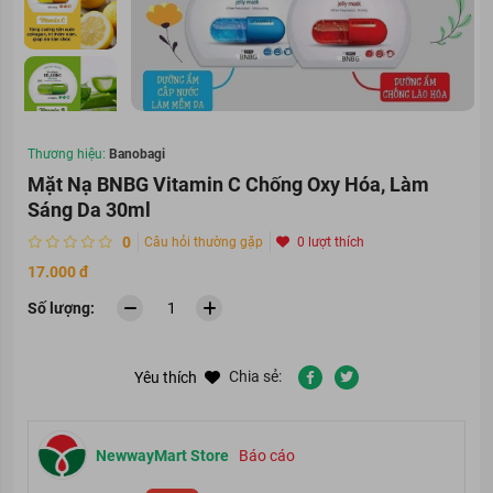
Thương hiệu:
Banobagi
Mặt Nạ BNBG Vitamin C Chống Oxy Hóa, Làm
Sáng Da 30ml
0
Câu hỏi thường gặp
0 lượt thích
17.000 đ
Số lượng:
Chia sẻ:
Yêu thích
NewwayMart Store
Báo cáo