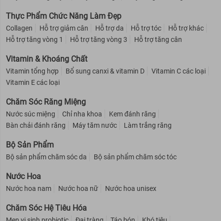
Da sạm, da xỉn màu hoặc tình trạng da không đều màu.
Thực Phẩm Chức Năng Làm Đẹp
Mặt nạ giúp trắng da Mediheal I.P.I Lightmax Ampoule Mask REX
Collagen
Hỗ trợ giảm cân
Hỗ trợ da
Hỗ trợ tóc
Hỗ trợ khác
Hỗ trợ tăng vòng 1
Hỗ trợ tăng vòng 3
Hỗ trợ tăng cân
Làn da đang bị xỉn màu, thâm sạm, thiếu sức sống
Da kém độ săn chắc và đàn hồi.
Vitamin & Khoáng Chất
Mặt nạ giảm thâm mụn Mediheal P.D.F AC Dressing Ampoule
Vitamin tổng hợp
Bổ sung canxi & vitamin D
Vitamin C các loại
Mask REX
Vitamin E các loại
Dành cho làn da dầu mụn
Chăm Sóc Răng Miệng
Dành cho da có tuyến nhờn hoạt động mạnh
Nước súc miệng
Chỉ nha khoa
Kem đánh răng
Mặt nạ chống lão hóa da Mediheal H.P.A Hydrapeel Ampoule
Bàn chải đánh răng
Máy tăm nước
Làm trắng răng
Mask REX
Dành cho mọi loại da
Bộ Sản Phẩm
Dành cho da xỉn màu, thâm sạm và thiếu sức sống
Bộ sản phẩm chăm sóc da
Bộ sản phẩm chăm sóc tóc
Dành cho da thiếu ẩm, da khô sần
Nước Hoa
Nước hoa nam
Nước hoa nữ
Nước hoa unisex
Ưu thế nổi bật
Chăm Sóc Hệ Tiêu Hóa
Mặt nạ dưỡng ẩm Mediheal N.M.F Aquaring Ampoule Mask REX
Men vi sinh probiotic
Đại tràng
Táo bón
Khó tiêu