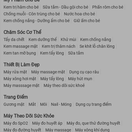
Kem trị hăm cho bé
Sữa tắm - Dầu gội cho bé
Phấn rôm cho bé
Mặt nạ dưỡng ẩm Mediheal N.M.F Aquaring Ampoule Mask REX
Chống muỗi - Côn trùng cho bé
Nước hoa cho bé
Sản phẩm dành cho mọi loại da, kể cả da nhạy cảm, đặc biệt dành
Kem chống nắng - Dưỡng ẩm cho bé
Giữ ấm cho bé
cho làn da thiếu ẩm, khô sần, biểu hiện làn da mệt mỏi, thiếu sức
sống
Chăm Sóc Cơ Thể
Mặt nạ giúp trắng da Mediheal I.P.I Lightmax Ampoule Mask REX
Tẩy da chết
Kem dưỡng thể
Khử mùi
Kem chống nắng
Mặt nạ giúp trắng da Mediheal I.P.I Lightmax Ampoule Mask REX
Kem massage mặt
Kem trị thâm nách
Se khít lỗ chân lông
thích hợp cho da xỉn màu, thâm sạm, thiếu sức sống.
Kem tan mỡ bụng
Kem tẩy lông
Sữa tắm
Mặt nạ giảm thâm mụn Mediheal P.D.F AC Dressing Ampoule
Thiết Bị Làm Đẹp
Mask REX
Máy rửa mặt
Máy massage mặt
Dụng cụ cạo râu
Mediheal P.D.F AC Dressing Ampoule Mask REX là sản phẩm dành
cho da dầu mụn
Máy xông hơi mặt
Máy tẩy lông
Máy hút mụn
Máy masssage mặt
Máy theo dõi sức khoẻ
Mặt nạ chống lão hóa da Mediheal H.P.A Hydrapeel Ampoule
Mask REX
Trang Điểm
Sản phẩm dành cho mọi loại da
Gương mặt
Mắt
Môi
Nail - Móng
Dụng cụ trang điểm
Giải pháp cho tình trạng da
Máy Theo Dõi Sức Khỏe
Máy đo SpO2
Máy đo huyết áp
Máy đo, que thử đường huyết
Mặt nạ dưỡng ẩm Mediheal N.M.F Aquaring Ampoule Mask REX
Máy đo đường huyết
Máy massage
Máy xông khí dung
Da khô, thiếu độ ẩm, da đang bị sần sùi và thô ráp.