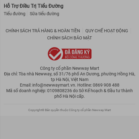
Mask REX
Hỗ Trợ Điều Trị Tiểu Đường
Loại bỏ tế bào da chết, kiểm soát bã nhờn trên da. Đồng thời, làm
Tiểu đường
Sữa tiểu đường
dịu, dưỡng ẩm da, giúp da mọng nước, phục hồi làn da bị phá huỷ
và tổn thương.
Giúp chăm sóc lỗ chân lông, làm mờ nếp nhăn và chống lão hóa
CHÍNH SÁCH TRẢ HÀNG & HOÀN TIỀN
QUY CHẾ HOẠT ĐỘNG
CHÍNH SÁCH BẢO MẬT
Mặt nạ
giúp làm đều màu da, da tươi tắn, giảm mụn và tăng độ
đàn hồi cho da.
Thành phần hoạt chất
Công ty cổ phần Newway Mart
Mặt nạ dưỡng ẩm Mediheal N.M.F Aquaring Ampoule Mask REX
Địa chỉ: Tòa nhà Newway, số 31/76 phố An Dương, phường Hồng Hà,
Ampoule masks:
đây là thành chính trong mặt nạ dưỡng ẩm
tp Hà Nội, Việt Nam
Mediheal N.M.F Aquaring Ampoule Mask REX
Email: info@newwaymart.vn. Hotline: 0869 908 488
Mã số doanh nghiệp: 0109808236 do Sở Kế hoạch & Đầu tư thành
Ngoài ra, Hyaluronic Acid, Ceramide, Adenosine cùng các thành
phố Hà Nội cấp.
phần dưỡng ẩm cung cấp độ ẩm cần thiết cho da trong nhiều giờ.
Mặt nạ giúp trắng da Mediheal I.P.I Lightmax Ampoule Mask REX
Copyright© Bản quyền thuộc Công ty cổ phần Newway Mart
TSodium Sscorbyl Phosphate:
Đây là một thành phần dẫn xuất
của Vitamin C.
Chất liệu mặt nạ làm từ sợi cellulose tự nhiên mềm mịn ôm khít
vào bề mặt da và đảm bảo cung cấp tinh chất tối ưu cho da.