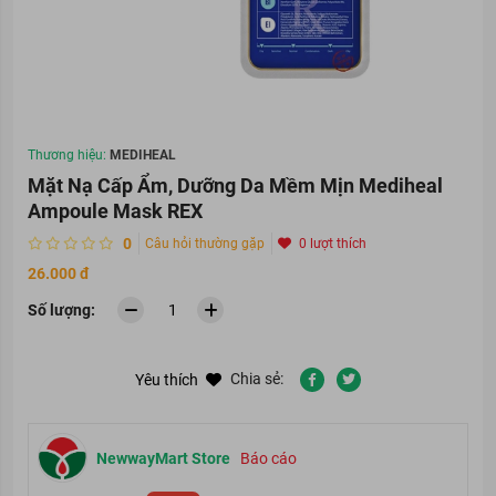
Thương hiệu:
MEDIHEAL
Mặt Nạ Cấp Ẩm, Dưỡng Da Mềm Mịn Mediheal
Ampoule Mask REX
0
Câu hỏi thường gặp
0 lượt thích
26.000 đ
Số lượng:
Chia sẻ:
Yêu thích
NewwayMart Store
Báo cáo