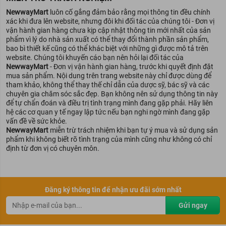
NewwayMart
luôn cố gắng đảm bảo rằng mọi thông tin đều chính
xác khi đưa lên website, nhưng đôi khi đối tác của chúng tôi - Đơn vị
vận hành gian hàng chưa kịp cập nhật thông tin mới nhất của sản
phẩm vì lý do nhà sản xuất có thể thay đổi thành phần sản phẩm,
bao bì thiết kế cũng có thể khác biệt với những gì được mô tả trên
website. Chúng tôi khuyến cáo bạn nên hỏi lại đối tác của
NewwayMart
- Đơn vị vận hành gian hàng, trước khi quyết định đặt
mua sản phẩm. Nội dung trên trang website này chỉ được dùng để
tham khảo, không thể thay thế chỉ dẫn của dược sỹ, bác sỹ và các
chuyên gia chăm sóc sắc đẹp. Bạn không nên sử dụng thông tin này
để tự chẩn đoán và điều trị tình trạng mình đang gặp phải. Hãy liên
hệ các cơ quan y tế ngay lập tức nếu bạn nghi ngờ mình đang gặp
vấn đề về sức khỏe.
NewwayMart
miễn trừ trách nhiệm khi bạn tự ý mua và sử dụng sản
phẩm khi không biết rõ tình trạng của mình cũng như không có chỉ
định từ đơn vị có chuyên môn.
Mediheal Ampoule Mask REX lấy lại làn da tươi trẻ cho bạn
Mặt nạ giúp trắng da Mediheal I.P.I Lightmax Ampoule Mask REX
Đăng ký thông tin để nhận ưu đãi sớm nhất
TSodium Sscorbyl Phosphate:
Đây là một thành phần dẫn xuất
của Vitamin C.
Gửi ngay
Chất liệu mặt nạ làm từ sợi cellulose tự nhiên mềm mịn ôm khít
vào bề mặt da và đảm bảo cung cấp tinh chất tối ưu cho da.