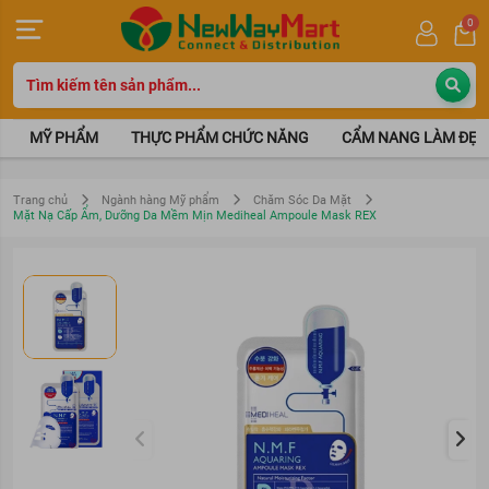
0
MỸ PHẨM
THỰC PHẨM CHỨC NĂNG
CẨM NANG LÀM ĐẸP
Trang chủ
Ngành hàng Mỹ phẩm
Chăm Sóc Da Mặt
Mặt Nạ Cấp Ẩm, Dưỡng Da Mềm Mịn Mediheal Ampoule Mask REX