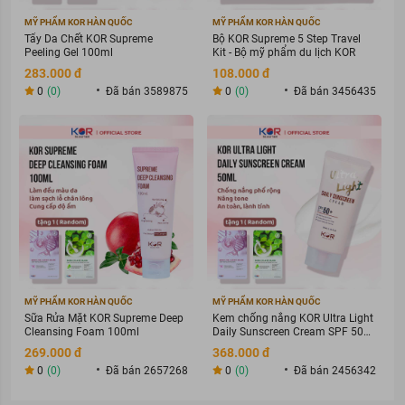
MỸ PHẨM KOR HÀN QUỐC
MỸ PHẨM KOR HÀN QUỐC
Làn da đang bị xỉn màu, thâm sạm, thiếu sức sống
Tẩy Da Chết KOR Supreme
Bộ KOR Supreme 5 Step Travel
Da kém độ săn chắc và đàn hồi.
Peeling Gel 100ml
Kit - Bộ mỹ phẩm du lịch KOR
283.000 đ
108.000 đ
Mặt nạ giảm thâm mụn Mediheal P.D.F AC Dressing Ampoule
Mask REX
0
(0)
Đã bán 3589875
0
(0)
Đã bán 3456435
Dành cho làn da dầu mụn
Dành cho da có tuyến nhờn hoạt động mạnh
Mặt nạ chống lão hóa da Mediheal H.P.A Hydrapeel Ampoule
Mask REX
Dành cho mọi loại da
Dành cho da xỉn màu, thâm sạm và thiếu sức sống
Dành cho da thiếu ẩm, da khô sần
Ưu thế nổi bật
MỸ PHẨM KOR HÀN QUỐC
MỸ PHẨM KOR HÀN QUỐC
Sữa Rửa Mặt KOR Supreme Deep
Kem chống nắng KOR Ultra Light
Mặt nạ dưỡng ẩm Mediheal N.M.F Aquaring Ampoule
Cleansing Foam 100ml
Daily Sunscreen Cream SPF 50+
PA ++++
Mask REX
269.000 đ
368.000 đ
0
(0)
Đã bán 2657268
0
(0)
Đã bán 2456342
Với công thức dưỡng ẩm tối ưu, sản phẩm giúp bạn giảm thiểu
các vùng da khô, kiềm dầu và giảm lỗ chân lông.