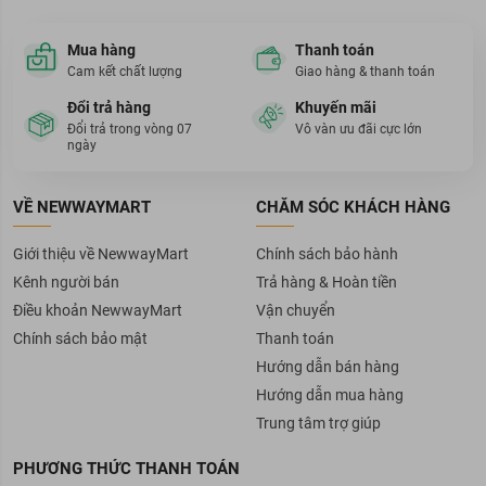
Ngoài ra, sản phẩm được chiết xuất từ vỏ cây liễu trắng,
Niacinamide cùng với Glutathione, chiết xuất trà xanh và nước
Mua hàng
Thanh toán
hoa hồng đều có tác dụng làm trắng da.
Cam kết chất lượng
Giao hàng & thanh toán
Mặt nạ giảm thâm mụn Mediheal P.D.F AC Dressing Ampoule
Đổi trả hàng
Khuyến mãi
Mask REX
Đổi trả trong vòng 07
Vô vàn ưu đãi cực lớn
Chiết xuất từ rau má, rau sam, salicylic có khả năng làm sạch sâu
ngày
hiệu quả
Mặt nạ chống lão hóa da Mediheal H.P.A Hydrapeel Ampoule
VỀ NEWWAYMART
CHĂM SÓC KHÁCH HÀNG
Mask REX
Gluconolactone, Bifida Ferment Filtrate và Bamboo PT CELL
có
Giới thiệu về NewwayMart
Chính sách bảo hành
khả năng giữ ẩm tuyệt vời.
Kênh người bán
Trả hàng & Hoàn tiền
Lưu ý
Điều khoản NewwayMart
Vận chuyển
Chính sách bảo mật
Thanh toán
Bao bì sản phẩm có thể thay đổi theo từng lô hàng của nhà sản
Hướng dẫn bán hàng
xuất. Thành phần chính xác ở thời điểm sản xuất, khách hàng
có thể xem kỹ thêm trên bao bì.
Hướng dẫn mua hàng
Khách hàng lưu ý rằng không có bất kỳ một sản phẩm nào có
Trung tâm trợ giúp
thể đảm bảo phù hợp với 100% mọi làn da. Vậy nên, cần phải
thử sản phẩm tại một vùng nhỏ trên da trước khi sử dụng toàn
PHƯƠNG THỨC THANH TOÁN
bộ khuôn mặt.