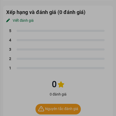
Xếp hạng và đánh giá (0 đánh giá)
Viết đánh giá
0
Mặt Nạ Mediheal Ampoule Mask REX cấp ẩm cho da hiệu quả
0 đánh giá
Loại da phù hợp
Nguyên tắc đánh giá
Mặt nạ dưỡng ẩm Mediheal N.M.F Aquaring Ampoule Mask REX